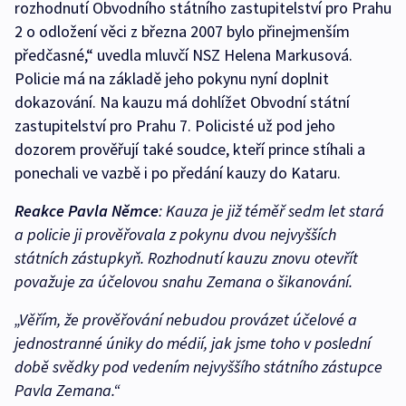
rozhodnutí Obvodního státního zastupitelství pro Prahu
2 o odložení věci z března 2007 bylo přinejmenším
předčasné,“ uvedla mluvčí NSZ Helena Markusová.
Policie má na základě jeho pokynu nyní doplnit
dokazování. Na kauzu má dohlížet Obvodní státní
zastupitelství pro Prahu 7. Policisté už pod jeho
dozorem prověřují také soudce, kteří prince stíhali a
ponechali ve vazbě i po předání kauzy do Kataru.
Reakce Pavla Němce
: Kauza je již téměř sedm let stará
a policie ji prověřovala z pokynu dvou nejvyšších
státních zástupkyň. Rozhodnutí kauzu znovu otevřít
považuje za účelovou snahu Zemana o šikanování.
„Věřím, že prověřování nebudou provázet účelové a
jednostranné úniky do médií, jak jsme toho v poslední
době svědky pod vedením nejvyššího státního zástupce
Pavla Zemana.“