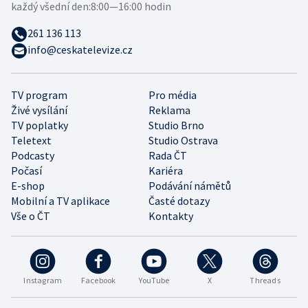
každý všední den:
8:00—16:00 hodin
261 136 113
info@ceskatelevize.cz
TV program
Pro média
Živé vysílání
Reklama
TV poplatky
Studio Brno
Teletext
Studio Ostrava
Podcasty
Rada ČT
Počasí
Kariéra
E-shop
Podávání námětů
Mobilní a TV aplikace
Časté dotazy
Vše o ČT
Kontakty
Instagram
Facebook
YouTube
X
Threads