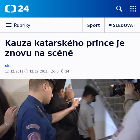
Sport
SLEDOVAT
Rubriky
Kauza katarského prince je
znovu na scéně
six
12. 12. 2011
12. 12. 2011
|
Zdroj:
ČT24