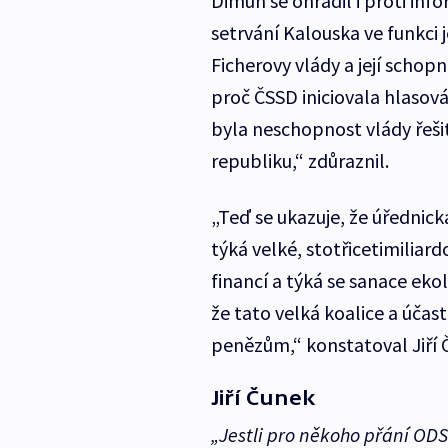
Dimun se ohradil i proti in
setrvání Kalouska ve funkci
Ficherovy vlády a její schop
proč ČSSD iniciovala hlasov
byla neschopnost vlády řeš
republiku,“ zdůraznil.
„Teď se ukazuje, že úřednick
týká velké, stotřicetimiliar
financí a týká se sanace eko
že tato velká koalice a účas
penězům,“ konstatoval Jiří 
Jiří Čunek
„Jestli pro někoho přání ODS