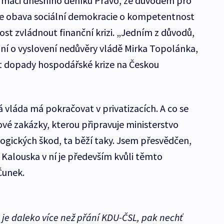
formaci dnešního deníku Právo, že důvodem pro
 je obava sociální demokracie o kompetentnost
nost zvládnout finanční krizi. „Jedním z důvodů,
ání o vyslovení nedůvěry vládě Mirka Topolánka,
it dopady hospodářské krize na Českou
á vláda má pokračovat v privatizacích. A co se
dové zakázky, kterou připravuje ministerstvo
logických škod, ta běží taky. Jsem přesvědčen,
t Kalouska v ní je především kvůli těmto
Čunek.
 je daleko více než přání KDU-ČSL, pak nechť