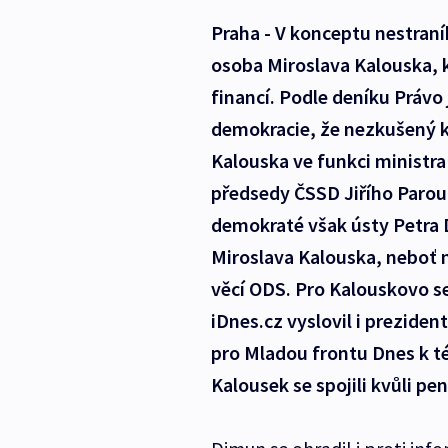
Praha - V konceptu nestraník
osoba Miroslava Kalouska, k
financí. Podle deníku Právo
demokracie, že nezkušený k
Kalouska ve funkci ministra
předsedy ČSSD Jiřího Parou
demokraté však ústy Petra 
Miroslava Kalouska, neboť n
věcí ODS. Pro Kalouskovo se
iDnes.cz vyslovil i preziden
pro Mladou frontu Dnes k t
Kalousek se spojili kvůli p