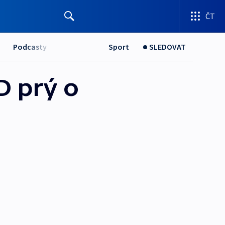
ČT
Podcasty
Sport
SLEDOVAT
D prý o