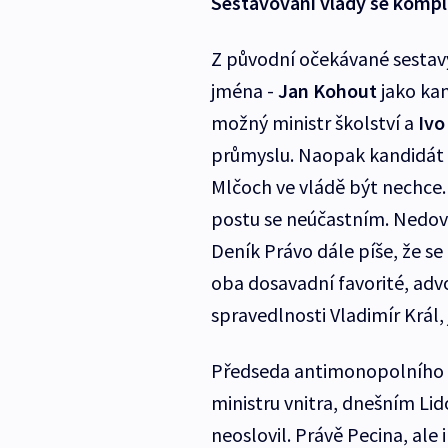
Sestavování vlády se kompl
Z původní očekávané sestavy
jména -
Jan Kohout
jako kan
možný ministr školství a
Ivo
průmyslu. Naopak kandidát n
Mlčoch ve vládě být nechce.
postu se neúčastním. Nedovo
Deník Právo dále píše, že se
oba dosavadní favorité, adv
spravedlnosti Vladimír Král, 
Předseda antimonopolního ú
ministru vnitra, dnešním Li
neoslovil. Právě Pecina, ale 