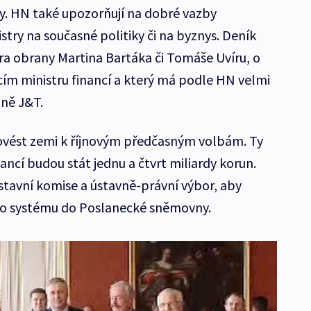
y. HN také upozorňují na dobré vazby
try na současné politiky či na byznys. Deník
ra obrany Martina Bartáka či Tomáše Uvíru, o
ím ministru financí a který má podle HN velmi
ině J&T.
ovést zemi k říjnovým předčasným volbám. Ty
ncí budou stát jednu a čtvrt miliardy korun.
ústavní komise a ústavně-právní výbor, aby
ho systému do Poslanecké sněmovny.