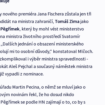
ikuje
 nového premiéra Jana Fischera zůstala jen tři
didát na ministra zahraničí,
Tomáš Zima
jako
 Pěgřímek
, který by mohl vést ministerstvo
a ministra životního prostředí Svatomír
 „Dalších jednání o obsazení ministerského
lují mi to osobní důvody,“ konstatoval Mlčoch.
 zkomplikoval i výběr ministra spravedlnosti -
okát Aleš Pejchal a současný náměstek ministra
již vypadli z nominace.
řadu Martin Pecina, o němž se mluví jako o
dovým novinám řekl, že ho dosud nikdo
i Pěgřímek se podle HN zajímají o to, co by s