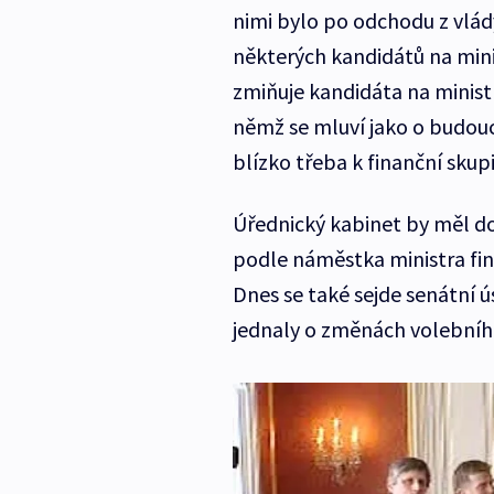
nimi bylo po odchodu z vlád
některých kandidátů na minis
zmiňuje kandidáta na minist
němž se mluví jako o budouc
blízko třeba k finanční skup
Úřednický kabinet by měl d
podle náměstka ministra fina
Dnes se také sejde senátní 
jednaly o změnách volební