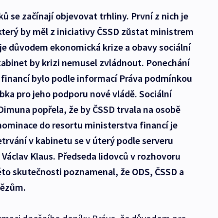
ů se začínají objevovat trhliny. První z nich je
terý by měl z iniciativy ČSSD zůstat ministrem
 je důvodem ekonomická krize a obavy sociální
abinet by krizi nemusel zvládnout. Ponechání
 financí bylo podle informací Práva podmínkou
bka pro jeho podporu nové vládě. Sociální
Dimuna popřela, že by ČSSD trvala na osobě
ominace do resortu ministerstva financí je
trvání v kabinetu se v úterý podle serveru
t Václav Klaus. Předseda lidovců v rozhovoru
éto skutečnosti poznamenal, že ODS, ČSSD a
enězům.