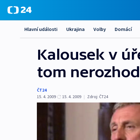
Hlavní události
Ukrajina
Volby
Domácí
Kalousek v úř
tom nerozhod
ČT24
15. 4. 2009
15. 4. 2009
|
Zdroj:
ČT24