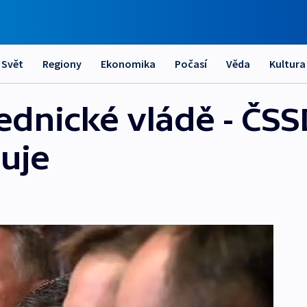
Svět
Regiony
Ekonomika
Počasí
Věda
Kultura
ednické vládě - ČSS
uje