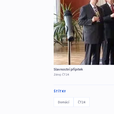
Slavnostní přípitek
Zdroj:
ČT24
ŠTÍTKY
Domácí
ČT24