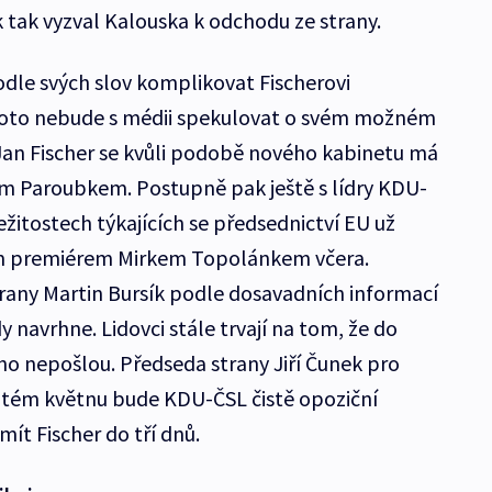
k tak vyzval Kalouska k odchodu ze strany.
dle svých slov komplikovat Fischerovi
proto nebude s médii spekulovat o svém možném
Jan Fischer se kvůli podobě nového kabinetu má
řím Paroubkem. Postupně pak ještě s lídry KDU-
ežitostech týkajících se předsednictví EU už
cím premiérem Mirkem Topolánkem včera.
rany Martin Bursík podle dosavadních informací
y navrhne. Lidovci stále trvají na tom, že do
o nepošlou. Předseda strany Jiří Čunek pro
vátém květnu bude KDU-ČSL čistě opoziční
mít Fischer do tří dnů.