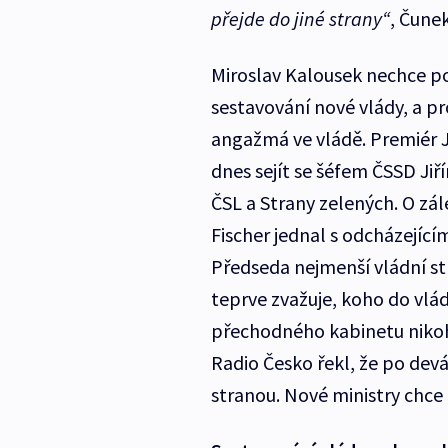
přejde do jiné strany“
, Čune
Miroslav Kalousek nechce po
sestavování nové vlády, a 
angažmá ve vládě. Premiér 
dnes sejít se šéfem ČSSD Ji
ČSL a Strany zelených. O zál
Fischer jednal s odcházejí
Předseda nejmenší vládní st
teprve zvažuje, koho do vlád
přechodného kabinetu nikoh
Radio Česko řekl, že po de
stranou. Nové ministry chce 