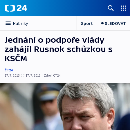
Sport
SLEDOVAT
Rubriky
Jednání o podpoře vlády
zahájil Rusnok schůzkou s
KSČM
ČT24
17. 7. 2013
17. 7. 2013
|
Zdroj:
ČT24