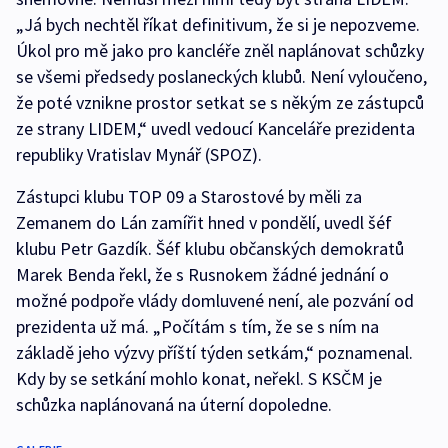
„Já bych nechtěl říkat definitivum, že si je nepozveme.
Úkol pro mě jako pro kancléře zněl naplánovat schůzky
se všemi předsedy poslaneckých klubů. Není vyloučeno,
že poté vznikne prostor setkat se s někým ze zástupců
ze strany LIDEM,“ uvedl vedoucí Kanceláře prezidenta
republiky Vratislav Mynář (SPOZ).
Zástupci klubu TOP 09 a Starostové by měli za
Zemanem do Lán zamířit hned v pondělí, uvedl šéf
klubu Petr Gazdík. Šéf klubu občanských demokratů
Marek Benda řekl, že s Rusnokem žádné jednání o
možné podpoře vlády domluvené není, ale pozvání od
prezidenta už má. „Počítám s tím, že se s ním na
základě jeho výzvy příští týden setkám,“ poznamenal.
Kdy by se setkání mohlo konat, neřekl. S KSČM je
schůzka naplánovaná na úterní dopoledne.