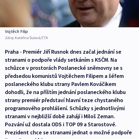
Vojtěch Filip
Zdroj:
Kateřina Šulová/ČTK
Praha - Premiér Jiří Rusnok dnes začal jednání se
stranami o podpoře vlády setkáním s KSČM. Na
schůzce v prostorách Poslanecké sněmovny se s
předsedou komunistů Vojtěchem Filipem a šéfem
poslaneckého klubu strany Pavlem Kováčikem
dohodli, že na příštím jednání poslaneckého klubu
strany premiér představí hlavní teze chystaného
programového prohlášení. Schůzky s jednotlivými
stranami v nejbližší době zahájí i Miloš Zeman.
Pozvání už dostala ODS i TOP 09 a Starostové.
Prezident chce se stranami jednat o možné podpoře