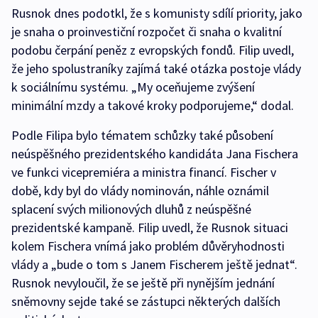
Rusnok dnes podotkl, že s komunisty sdílí priority, jako
je snaha o proinvestiční rozpočet či snaha o kvalitní
podobu čerpání peněz z evropských fondů. Filip uvedl,
že jeho spolustraníky zajímá také otázka postoje vlády
k sociálnímu systému. „My oceňujeme zvýšení
minimální mzdy a takové kroky podporujeme,“ dodal.
Podle Filipa bylo tématem schůzky také působení
neúspěšného prezidentského kandidáta Jana Fischera
ve funkci vicepremiéra a ministra financí. Fischer v
době, kdy byl do vlády nominován, náhle oznámil
splacení svých milionových dluhů z neúspěšné
prezidentské kampaně. Filip uvedl, že Rusnok situaci
kolem Fischera vnímá jako problém důvěryhodnosti
vlády a „bude o tom s Janem Fischerem ještě jednat“.
Rusnok nevyloučil, že se ještě při nynějším jednání
sněmovny sejde také se zástupci některých dalších