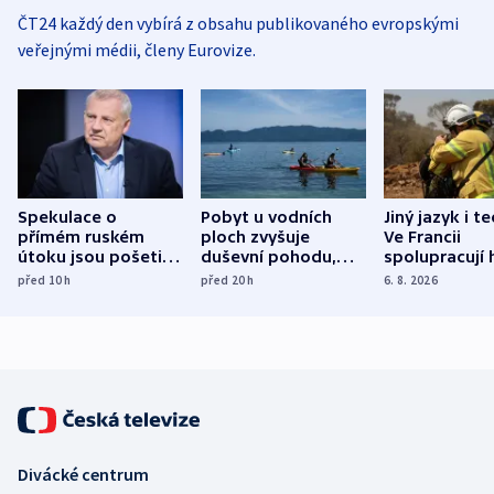
ČT24 každý den vybírá z obsahu publikovaného evropskými
veřejnými médii, členy Eurovize.
Spekulace o
Pobyt u vodních
Jiný jazyk i t
přímém ruském
ploch zvyšuje
Ve Francii
útoku jsou pošetilé,
duševní pohodu,
spolupracují h
míní estonský
ukázala
různých zemí
před 10
h
před 20
h
6. 8. 2026
bezpečnostní
mezinárodní studie
expert
Divácké centrum