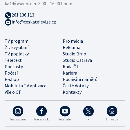
každý všední den:
8:00—16:00 hodin
261 136 113
info@ceskatelevize.cz
TV program
Pro média
Živé vysílání
Reklama
TV poplatky
Studio Brno
Teletext
Studio Ostrava
Podcasty
Rada ČT
Počasí
Kariéra
E-shop
Podávání námětů
Mobilní a TV aplikace
Časté dotazy
Vše o ČT
Kontakty
Instagram
Facebook
YouTube
X
Threads