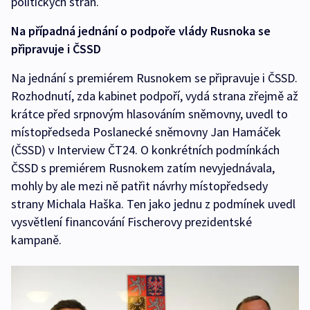
politických stran.
Na případná jednání o podpoře vlády Rusnoka se
připravuje i ČSSD
Na jednání s premiérem Rusnokem se připravuje i ČSSD.
Rozhodnutí, zda kabinet podpoří, vydá strana zřejmě až
krátce před srpnovým hlasováním sněmovny, uvedl to
místopředseda Poslanecké sněmovny Jan Hamáček
(ČSSD) v Interview ČT24. O konkrétních podmínkách
ČSSD s premiérem Rusnokem zatím nevyjednávala,
mohly by ale mezi ně patřit návrhy místopředsedy
strany Michala Haška. Ten jako jednu z podmínek uvedl
vysvětlení financování Fischerovy prezidentské
kampaně.