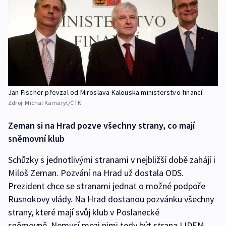
Jan Fischer převzal od Miroslava Kalouska ministerstvo financí
Zdroj:
Michal Kamaryt/ČTK
Zeman si na Hrad pozve všechny strany, co mají
sněmovní klub
Schůzky s jednotlivými stranami v nejbližší době zahájí i
Miloš Zeman. Pozvání na Hrad už dostala ODS.
Prezident chce se stranami jednat o možné podpoře
Rusnokovy vlády. Na Hrad dostanou pozvánku všechny
strany, které mají svůj klub v Poslanecké
sněmovně. Nemusí mezi nimi tedy být strana LIDEM.