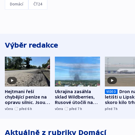
Domácí
ČT24
Výběr redakce
Hejtmani řeší
Ukrajina zasáhla
Dron n
VIDEO
chybějící peníze na
sklad Wildberries,
letišti u Lips
opravu silnic. Jsou
Rusové útočili na
skoro kilo trh
nenárokové, namítá
trh, hasiče či
indicie ukazuj
včera
před 6
h
včera
před 7
h
před 7
h
ministerstvo
stadion
Rusko
Aktuálně z rubriky
Domácí