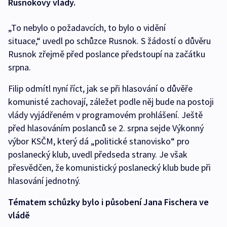
Rusnokovy vlády.
„To nebylo o požadavcích, to bylo o vidění
situace,“ uvedl po schůzce Rusnok. S žádostí o důvěru
Rusnok zřejmě před poslance předstoupí na začátku
srpna.
Filip odmítl nyní říct, jak se při hlasování o důvěře
komunisté zachovají, záležet podle něj bude na postoji
vlády vyjádřeném v programovém prohlášení. Ještě
před hlasováním poslanců se 2. srpna sejde Výkonný
výbor KSČM, který dá „politické stanovisko“ pro
poslanecký klub, uvedl předseda strany. Je však
přesvědčen, že komunistický poslanecký klub bude při
hlasování jednotný.
Tématem schůzky bylo i působení Jana Fischera ve
vládě