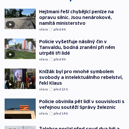
Hejtmani řeší chybějící peníze na
opravu silnic. Jsou nenárokové,
namítá ministerstvo
včera
před 6
h
Policie vyšetřuje násilný čin v
Tanvaldu, bodná zranění při něm
utrpěli tři lidé
včera
před 9
h
Knížák byl pro mnohé symbolem
svobody a intelektuálního rebelství,
řekl Klaus
včera
před 13
h
Policie obvinila pět lidí v souvislosti s
veřejnou soutěží Správy železnic
včera
před 14
h
Žalobce poslal před soud dva lidi a