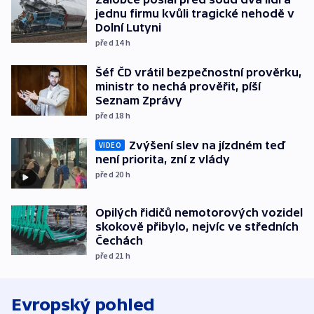
jednu firmu kvůli tragické nehodě v
Dolní Lutyni
před 14
h
Šéf ČD vrátil bezpečnostní prověrku,
ministr to nechá prověřit, píší
Seznam Zprávy
před 18
h
Zvýšení slev na jízdném teď
VIDEO
není priorita, zní z vlády
před 20
h
Opilých řidičů nemotorových vozidel
skokově přibylo, nejvíc ve středních
Čechách
před 21
h
Evropský pohled