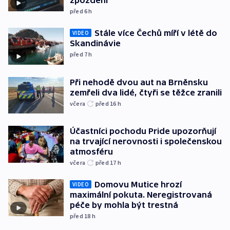
zpoždění
před 6
h
Stále více Čechů míří v létě do
VIDEO
Skandinávie
před 7
h
Při nehodě dvou aut na Brněnsku
zemřeli dva lidé, čtyři se těžce zranili
včera
před 16
h
Účastníci pochodu Pride upozorňují
na trvající nerovnosti i společenskou
atmosféru
včera
před 17
h
Domovu Mutice hrozí
VIDEO
maximální pokuta. Neregistrovaná
péče by mohla být trestná
před 18
h