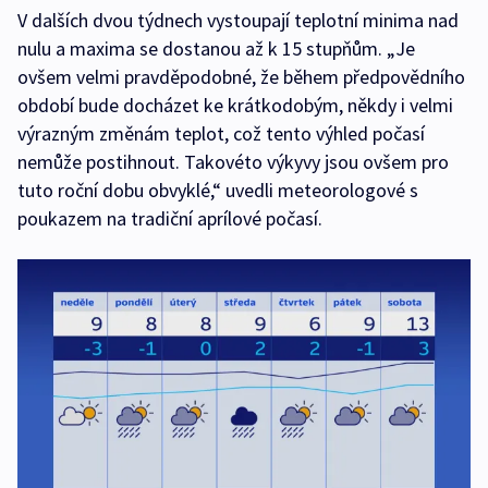
V dalších dvou týdnech vystoupají teplotní minima nad
nulu a maxima se dostanou až k 15 stupňům. „Je
ovšem velmi pravděpodobné, že během předpovědního
období bude docházet ke krátkodobým, někdy i velmi
výrazným změnám teplot, což tento výhled počasí
nemůže postihnout. Takovéto výkyvy jsou ovšem pro
tuto roční dobu obvyklé,“ uvedli meteorologové s
poukazem na tradiční aprílové počasí.