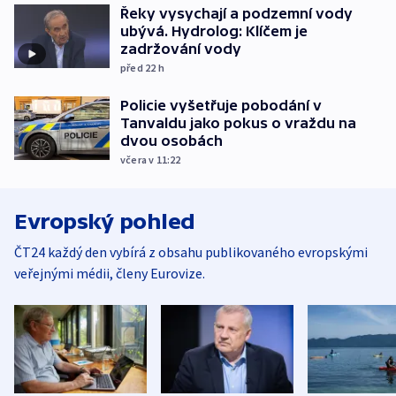
Řeky vysychají a podzemní vody
ubývá. Hydrolog: Klíčem je
zadržování vody
před 22
h
Policie vyšetřuje pobodání v
Tanvaldu jako pokus o vraždu na
dvou osobách
včera v 11:22
Evropský pohled
ČT24 každý den vybírá z obsahu publikovaného evropskými
veřejnými médii, členy Eurovize.