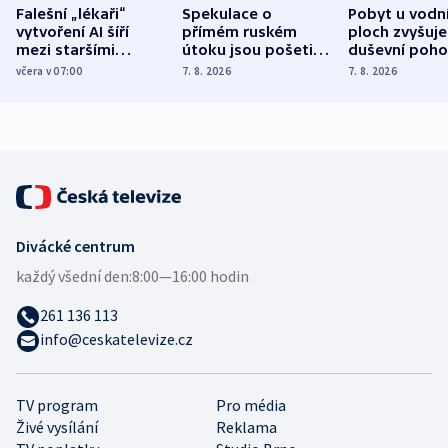
Falešní „lékaři“
Spekulace o
Pobyt u vodn
vytvoření AI šíří
přímém ruském
ploch zvyšuje
mezi staršími
útoku jsou pošetilé,
duševní poho
Poláky nebezpečné
míní estonský
ukázala
včera v 07:00
7. 8. 2026
7. 8. 2026
zdravotní rady
bezpečnostní
mezinárodní 
expert
Divácké centrum
každý všední den:
8:00—16:00 hodin
261 136 113
info@ceskatelevize.cz
TV program
Pro média
Živé vysílání
Reklama