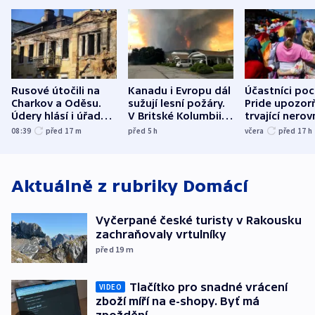
Rusové útočili na
Kanadu i Evropu dál
Účastníci po
Charkov a Oděsu.
sužují lesní požáry.
Pride upozorň
Údery hlásí i úřady v
V Britské Kolumbii
trvající nerov
Bělgorodu
evakuovali tisíce lidí
společensko
08:39
před 17
m
před 5
h
včera
před 17
h
atmosféru
Aktuálně z rubriky
Domácí
Vyčerpané české turisty v Rakousku
zachraňovaly vrtulníky
před 19
m
Tlačítko pro snadné vrácení
VIDEO
zboží míří na e-shopy. Byť má