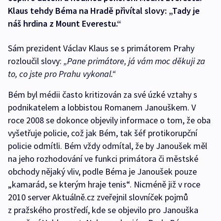
Klaus tehdy Béma na Hradě přivítal slovy: „Tady je
náš hrdina z Mount Everestu.“
Sám prezident Václav Klaus se s primátorem Prahy
rozloučil slovy:
„Pane primátore, já vám moc děkuji za
to, co jste pro Prahu vykonal.“
Bém byl médii často kritizován za své úzké vztahy s
podnikatelem a lobbistou Romanem Janouškem. V
roce 2008 se dokonce objevily informace o tom, že oba
vyšetřuje policie, což jak Bém, tak šéf protikorupční
policie odmítli. Bém vždy odmítal, že by Janoušek měl
na jeho rozhodování ve funkci primátora či městské
obchody nějaký vliv, podle Béma je Janoušek pouze
„kamarád, se kterým hraje tenis“. Nicméně již v roce
2010 server Aktuálně.cz zveřejnil slovníček pojmů
z pražského prostředí, kde se objevilo pro Janouška