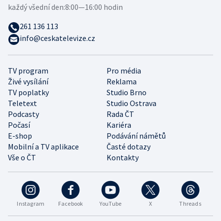
každý všední den:
8:00—16:00 hodin
261 136 113
info@ceskatelevize.cz
TV program
Pro média
Živé vysílání
Reklama
TV poplatky
Studio Brno
Teletext
Studio Ostrava
Podcasty
Rada ČT
Počasí
Kariéra
E-shop
Podávání námětů
Mobilní a TV aplikace
Časté dotazy
Vše o ČT
Kontakty
Instagram
Facebook
YouTube
X
Threads