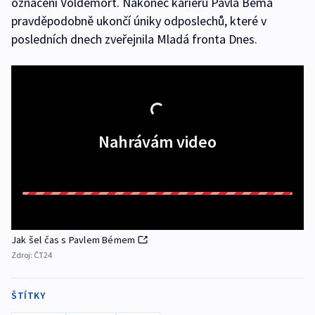
označení Voldemort. Nakonec kariéru Pavla Béma
pravděpodobně ukončí úniky odposlechů, které v
posledních dnech zveřejnila Mladá fronta Dnes.
Nahrávám video
Jak šel čas s Pavlem Bémem
Zdroj:
ČT24
ŠTÍTKY