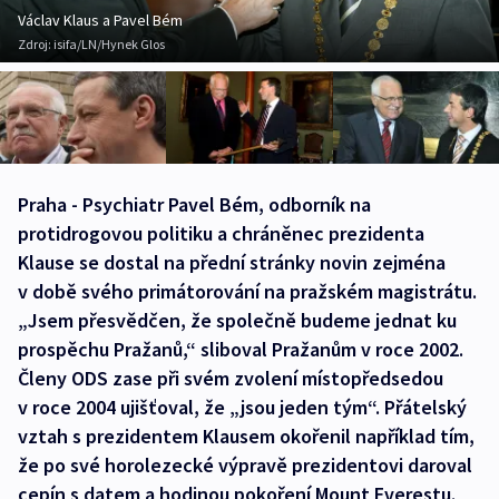
Václav Klaus a Pavel Bém
Zdroj:
isifa/LN/Hynek Glos
Praha - Psychiatr Pavel Bém, odborník na
protidrogovou politiku a chráněnec prezidenta
Klause se dostal na přední stránky novin zejména
v době svého primátorování na pražském magistrátu.
„Jsem přesvědčen, že společně budeme jednat ku
prospěchu Pražanů,“ sliboval Pražanům v roce 2002.
Členy ODS zase při svém zvolení místopředsedou
v roce 2004 ujišťoval, že „jsou jeden tým“. Přátelský
vztah s prezidentem Klausem okořenil například tím,
že po své horolezecké výpravě prezidentovi daroval
cepín s datem a hodinou pokoření Mount Everestu.