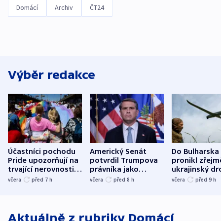
Domácí
Archiv
ČT24
Výběr redakce
Účastníci pochodu
Americký Senát
Do Bulharska
Pride upozorňují na
potvrdil Trumpova
pronikl zřejm
trvající nerovnosti i
právníka jako
ukrajinský dr
společenskou
ministra
explodoval k
včera
před 7
h
včera
před 8
h
včera
před 9
h
atmosféru
spravedlnosti
od plynovod
Aktuálně z rubriky
Domácí