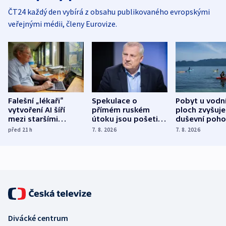
ČT24 každý den vybírá z obsahu publikovaného evropskými
veřejnými médii, členy Eurovize.
Falešní „lékaři“
Spekulace o
Pobyt u vodn
vytvoření AI šíří
přímém ruském
ploch zvyšuje
mezi staršími
útoku jsou pošetilé,
duševní poho
Poláky nebezpečné
míní estonský
ukázala
před 21
h
7. 8. 2026
7. 8. 2026
zdravotní rady
bezpečnostní
mezinárodní 
expert
Divácké centrum