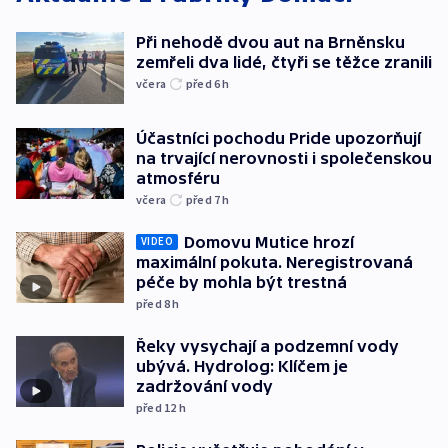
Při nehodě dvou aut na Brněnsku
zemřeli dva lidé, čtyři se těžce zranili
včera
před 6
h
Účastníci pochodu Pride upozorňují
na trvající nerovnosti i společenskou
atmosféru
včera
před 7
h
Domovu Mutice hrozí
VIDEO
maximální pokuta. Neregistrovaná
péče by mohla být trestná
před 8
h
Řeky vysychají a podzemní vody
ubývá. Hydrolog: Klíčem je
zadržování vody
před 12
h