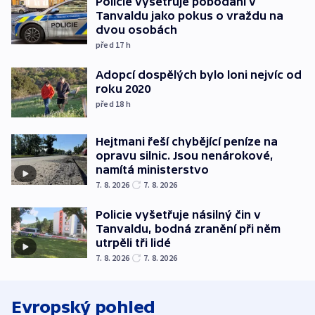
Policie vyšetřuje pobodání v
Tanvaldu jako pokus o vraždu na
dvou osobách
před 17
h
Adopcí dospělých bylo loni nejvíc od
roku 2020
před 18
h
Hejtmani řeší chybějící peníze na
opravu silnic. Jsou nenárokové,
namítá ministerstvo
7. 8. 2026
7. 8. 2026
Policie vyšetřuje násilný čin v
Tanvaldu, bodná zranění při něm
utrpěli tři lidé
7. 8. 2026
7. 8. 2026
Evropský pohled