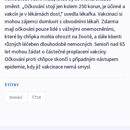
změnit. „Očkování stojí jen kolem 250 korun, je účinné a
vakcín je v lékárnách dost,“ uvedla lékařka. Vakcinaci si
mohou zájemci domluvit s obvodními lékaři. Zdarma
mají očkování pouze lidé s vážnými onemocněními,
které by chřipka mohla ohrozit na životě, a dále klienti
různých léčeben dlouhodobě nemocných. Senioři nad 65
let mohou žádat o částečné proplacení vakcíny.
Očkování proti chřipce skončí s případným nástupem
epidemie, kdy již vakcinace nemá smysl.
ŠTÍTKY
Domácí
ČT24