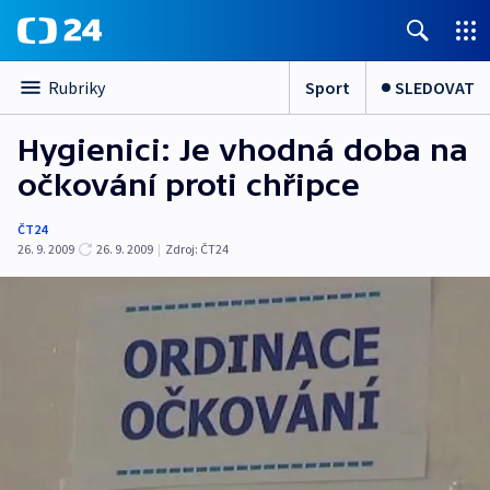
Sport
SLEDOVAT
Rubriky
Hygienici: Je vhodná doba na
očkování proti chřipce
ČT24
26. 9. 2009
26. 9. 2009
|
Zdroj:
ČT24