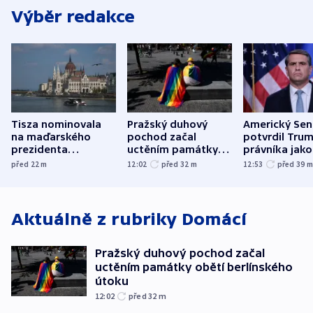
Výběr redakce
Tisza nominovala
Pražský duhový
Americký Sen
na maďarského
pochod začal
potvrdil Tru
prezidenta
uctěním památky
právníka jako
bývalého šéfa
obětí berlínského
ministra
před 22
m
12:02
před 32
m
12:53
před 39
nejvyššího soudu
útoku
spravedlnost
Aktuálně z rubriky
Domácí
Pražský duhový pochod začal
uctěním památky obětí berlínského
útoku
12:02
před 32
m