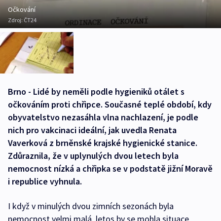
Očkování
Zdroj:
ČT24
Brno - Lidé by neměli podle hygieniků otálet s
očkováním proti chřipce. Současné teplé období, kdy
obyvatelstvo nezasáhla vlna nachlazení, je podle
nich pro vakcinaci ideální, jak uvedla Renata
Vaverková z brněnské krajské hygienické stanice.
Zdůraznila, že v uplynulých dvou letech byla
nemocnost nízká a chřipka se v podstatě jižní Moravě
i republice vyhnula.
I když v minulých dvou zimních sezonách byla
nemocnost velmi malá, letos by se mohla situace