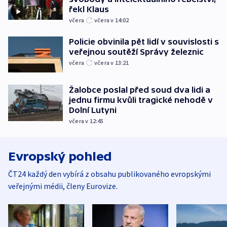
řekl Klaus
včera
včera v 14:02
Policie obvinila pět lidí v souvislosti s
veřejnou soutěží Správy železnic
včera
včera v 13:21
Žalobce poslal před soud dva lidi a
jednu firmu kvůli tragické nehodě v
Dolní Lutyni
včera v 12:45
Evropský pohled
ČT24 každý den vybírá z obsahu publikovaného evropskými
veřejnými médii, členy Eurovize.