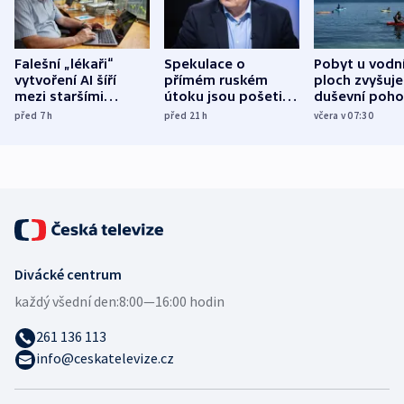
Falešní „lékaři“
Spekulace o
Pobyt u vodn
vytvoření AI šíří
přímém ruském
ploch zvyšuje
mezi staršími
útoku jsou pošetilé,
duševní poho
Poláky nebezpečné
míní estonský
ukázala
před 7
h
před 21
h
včera v 07:30
zdravotní rady
bezpečnostní
mezinárodní 
expert
Divácké centrum
každý všední den:
8:00—16:00 hodin
261 136 113
info@ceskatelevize.cz