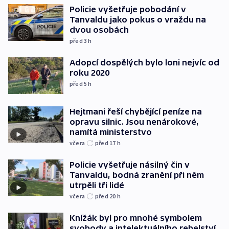
Policie vyšetřuje pobodání v
Tanvaldu jako pokus o vraždu na
dvou osobách
před 3
h
Adopcí dospělých bylo loni nejvíc od
roku 2020
před 5
h
Hejtmani řeší chybějící peníze na
opravu silnic. Jsou nenárokové,
namítá ministerstvo
včera
před 17
h
Policie vyšetřuje násilný čin v
Tanvaldu, bodná zranění při něm
utrpěli tři lidé
včera
před 20
h
Knížák byl pro mnohé symbolem
svobody a intelektuálního rebelství,