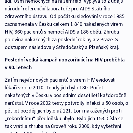
lidí. Osm nemocných na ni zemřelo. Vyplývá to z údajů
národní referenční laboratoře pro AIDS Státního
zdravotního ústavu. Od počátku sledování v roce 1985
zaznamenala v Česku celkem 1 840 nakažených virem
HIV, 360 pacientů s nemocí AIDS a 186 obětí. Zhruba
polovina nakažených za poslední rok byla v Praze. S
odstupem následovaly Středočeský a Plzeňský kraj.
Poslední velká kampaň upozorňující na HIV proběhla
v 90. letech
Zatím nejvíc nových pacientů s virem HIV evidovali
lékaři v roce 2010. Tehdy jich bylo 180. Počet
nakažených v Česku v posledním desetiletí každoročně
narůstal. V roce 2002 testy potvrdily infekci u 50 osob, o
pět let později jich bylo už 121. Loni nakažených proti
„rekordnímu“ předloňsku ubylo. Bylo jich 153. Čísla se
tak vrátila zhruba na úroveň roku 2009, kdy vyšetření