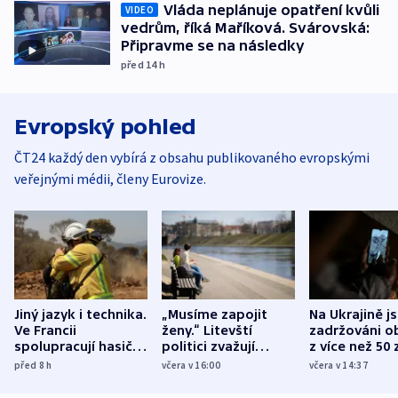
Vláda neplánuje opatření kvůli
VIDEO
vedrům, říká Maříková. Svárovská:
Připravme se na následky
před 14
h
Evropský pohled
ČT24 každý den vybírá z obsahu publikovaného evropskými
veřejnými médii, členy Eurovize.
Jiný jazyk i technika.
„Musíme zapojit
Na Ukrajině j
Ve Francii
ženy.“ Litevští
zadržováni o
spolupracují hasiči z
politici zvažují
z více než 50 
různých zemí
dohodu o
Bojovali na s
před 8
h
včera v 16:00
včera v 14:37
demografii
Ruska