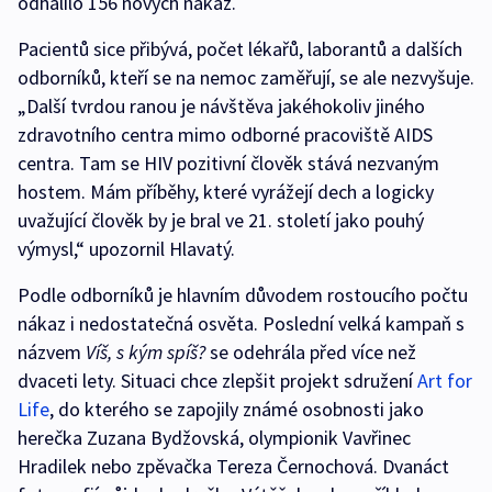
odhalilo 156 nových nákaz.
Pacientů sice přibývá, počet lékařů, laborantů a dalších
odborníků, kteří se na nemoc zaměřují, se ale nezvyšuje.
„Další tvrdou ranou je návštěva jakéhokoliv jiného
zdravotního centra mimo odborné pracoviště AIDS
centra. Tam se HIV pozitivní člověk stává nezvaným
hostem. Mám příběhy, které vyrážejí dech a logicky
uvažující člověk by je bral ve 21. století jako pouhý
výmysl,“ upozornil Hlavatý.
Podle odborníků je hlavním důvodem rostoucího počtu
nákaz i nedostatečná osvěta. Poslední velká kampaň s
názvem
Víš, s kým spíš?
se odehrála před více než
dvaceti lety. Situaci chce zlepšit projekt sdružení
Art for
Life
, do kterého se zapojily známé osobnosti jako
herečka Zuzana Bydžovská, olympionik Vavřinec
Hradilek nebo zpěvačka Tereza Černochová. Dvanáct