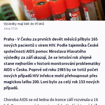
Výsledky mají lidé do tří dnů
Zdroj:
ČT24
Praha - V Česku za prvních devět měsíců přibylo 165
nových pacientů s virem HIV. Podle tajemníka České
společnosti AIDS pomoc Miroslava Hlavatého
výsledky za září ukazují, že se letošní rok zřejmě
stane nejhorším v historii monitorování problematiky
AIDS v Česku. Poprvé od roku 1985 by se totiž počet
nových případů HIV infekce mohl přehoupnout přes
magickou laťku 200. Loni bylo za celý rok 153 nových
případů.
Choroba AIDS se od ledna do konce září rozvinula u 16