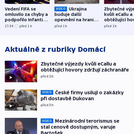
Vedení FIFA se
Ukrajina
Zbytečné výj
VIDEO
omluvilo za chyby a
buduje další
kvůli eCallu a
podpořilo Infantina.
opevnění na hranici
obtěžující ho
UEFA trvá na
s Běloruskem
zdržují záchr
17:34
před 1
h
před 1
h
před 2
h
bojkotu
Aktuálně z rubriky
Domácí
Zbytečné výjezdy kvůli eCallu a
obtěžující hovory zdržují záchranáře
před 2
h
České firmy usilují o zakázky
VIDEO
při dostavbě Dukovan
před 3
h
Mezinárodní terorismus se
VIDEO
stal cenově dostupným, varuje
Bartošek