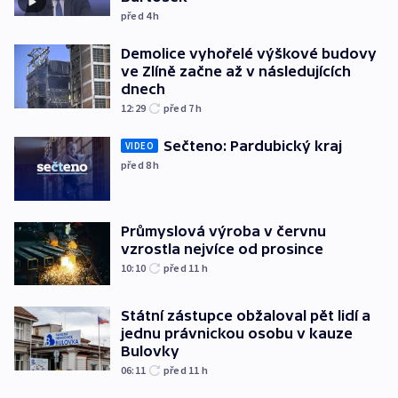
před 4
h
Demolice vyhořelé výškové budovy
ve Zlíně začne až v následujících
dnech
12:29
před 7
h
Sečteno: Pardubický kraj
VIDEO
před 8
h
Průmyslová výroba v červnu
vzrostla nejvíce od prosince
10:10
před 11
h
Státní zástupce obžaloval pět lidí a
jednu právnickou osobu v kauze
Bulovky
06:11
před 11
h