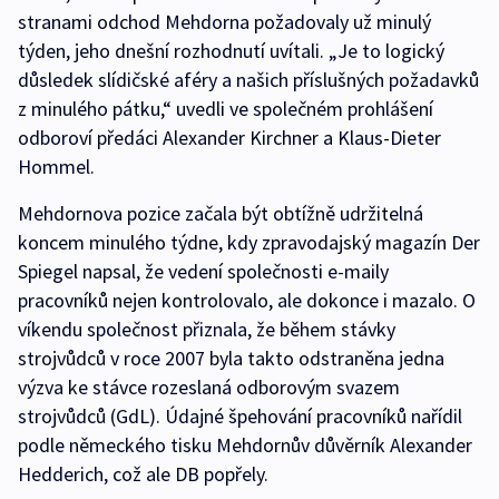
stranami odchod Mehdorna požadovaly už minulý
týden, jeho dnešní rozhodnutí uvítali. „Je to logický
důsledek slídičské aféry a našich příslušných požadavků
z minulého pátku,“ uvedli ve společném prohlášení
odboroví předáci Alexander Kirchner a Klaus-Dieter
Hommel.
Mehdornova pozice začala být obtížně udržitelná
koncem minulého týdne, kdy zpravodajský magazín Der
Spiegel napsal, že vedení společnosti e-maily
pracovníků nejen kontrolovalo, ale dokonce i mazalo. O
víkendu společnost přiznala, že během stávky
strojvůdců v roce 2007 byla takto odstraněna jedna
výzva ke stávce rozeslaná odborovým svazem
strojvůdců (GdL). Údajné špehování pracovníků nařídil
podle německého tisku Mehdornův důvěrník Alexander
Hedderich, což ale DB popřely.