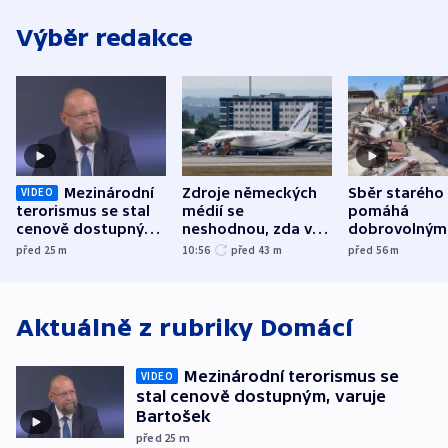
Výběr redakce
Mezinárodní
Zdroje německých
Sběr starého
VIDEO
terorismus se stal
médií se
pomáhá
cenově dostupným,
neshodnou, zda v
dobrovolným
varuje Bartošek
letadle ohroženém
hasičům fina
před 25
m
10:56
před 43
m
před 56
m
v Lipsku dronem
techniku i ak
byla munice
Aktuálně z rubriky
Domácí
Mezinárodní terorismus se
VIDEO
stal cenově dostupným, varuje
Bartošek
před 25
m