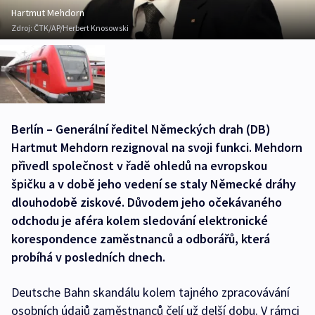
Hartmut Mehdorn
Zdroj:
ČTK/AP/Herbert Knosowski
Berlín – Generální ředitel Německých drah (DB)
Hartmut Mehdorn rezignoval na svoji funkci. Mehdorn
přivedl společnost v řadě ohledů na evropskou
špičku a v době jeho vedení se staly Německé dráhy
dlouhodobě ziskové. Důvodem jeho očekávaného
odchodu je aféra kolem sledování elektronické
korespondence zaměstnanců a odborářů, která
probíhá v posledních dnech.
Deutsche Bahn skandálu kolem tajného zpracovávání
osobních údajů zaměstnanců čelí už delší dobu. V rámci