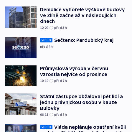
Demolice vyhořelé výškové budovy
ve Zlíně začne až v následujících
dnech
12:29
před 3
h
Sečteno: Pardubický kraj
VIDEO
před 4
h
Průmyslová výroba v červnu
vzrostla nejvíce od prosince
10:10
před 7
h
Státní zástupce obžaloval pět lidí a
jednu právnickou osobu v kauze
Bulovky
06:11
před 8
h
Vláda neplánuje opatření kvůli
VIDEO