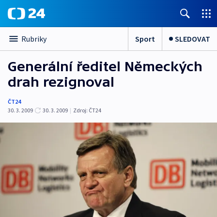
Sport
SLEDOVAT
Rubriky
Generální ředitel Německých
drah rezignoval
ČT24
30. 3. 2009
30. 3. 2009
|
Zdroj:
ČT24