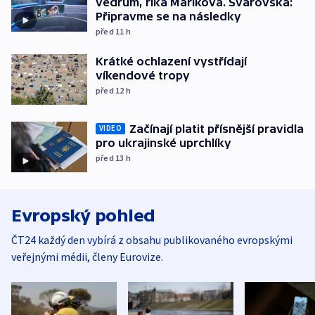
vedrům, říká Maříková. Svárovská:
Připravme se na následky
před 11
h
Krátké ochlazení vystřídají
víkendové tropy
před 12
h
Začínají platit přísnější pravidla
VIDEO
pro ukrajinské uprchlíky
před 13
h
Evropský pohled
ČT24 každý den vybírá z obsahu publikovaného evropskými
veřejnými médii, členy Eurovize.