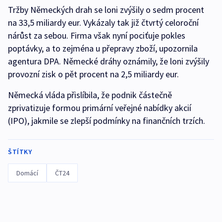
Tržby Německých drah se loni zvýšily o sedm procent
na 33,5 miliardy eur. Vykázaly tak již čtvrtý celoroční
nárůst za sebou. Firma však nyní pociťuje pokles
poptávky, a to zejména u přepravy zboží, upozornila
agentura DPA. Německé dráhy oznámily, že loni zvýšily
provozní zisk o pět procent na 2,5 miliardy eur.
Německá vláda přislíbila, že podnik částečně
zprivatizuje formou primární veřejné nabídky akcií
(IPO), jakmile se zlepší podmínky na finančních trzích.
ŠTÍTKY
Domácí
ČT24