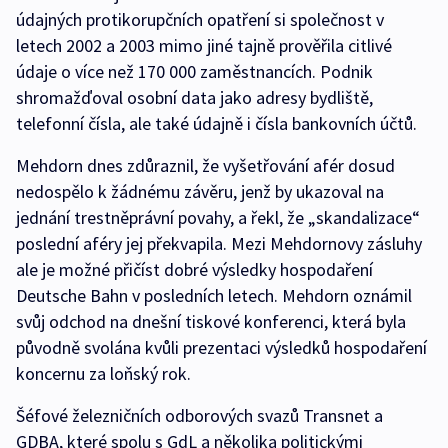
údajných protikorupčních opatření si společnost v
letech 2002 a 2003 mimo jiné tajně prověřila citlivé
údaje o více než 170 000 zaměstnancích. Podnik
shromažďoval osobní data jako adresy bydliště,
telefonní čísla, ale také údajně i čísla bankovních účtů.
Mehdorn dnes zdůraznil, že vyšetřování afér dosud
nedospělo k žádnému závěru, jenž by ukazoval na
jednání trestněprávní povahy, a řekl, že „skandalizace“
poslední aféry jej překvapila. Mezi Mehdornovy zásluhy
ale je možné přičíst dobré výsledky hospodaření
Deutsche Bahn v posledních letech. Mehdorn oznámil
svůj odchod na dnešní tiskové konferenci, která byla
původně svolána kvůli prezentaci výsledků hospodaření
koncernu za loňský rok.
Šéfové železničních odborových svazů Transnet a
GDBA, které spolu s GdL a několika politickými