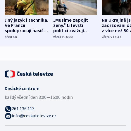
Jiný jazyk i technika.
„Musíme zapojit
Na Ukrajině j
Ve Francii
ženy.“ Litevští
zadržováni o
spolupracují hasiči z
politici zvažují
z více než 50 
různých zemí
dohodu o
Bojovali na s
před 4
h
včera v 16:00
včera v 14:37
demografii
Ruska
Divácké centrum
každý všední den:
8:00—16:00 hodin
261 136 113
info@ceskatelevize.cz