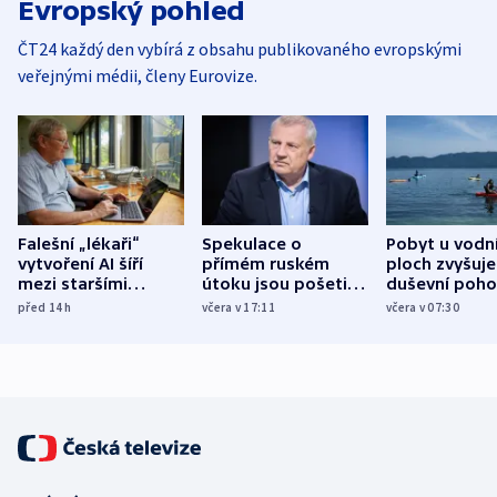
Evropský pohled
ČT24 každý den vybírá z obsahu publikovaného evropskými
veřejnými médii, členy Eurovize.
Falešní „lékaři“
Spekulace o
Pobyt u vodn
vytvoření AI šíří
přímém ruském
ploch zvyšuje
mezi staršími
útoku jsou pošetilé,
duševní poho
Poláky nebezpečné
míní estonský
ukázala
před 14
h
včera v 17:11
včera v 07:30
zdravotní rady
bezpečnostní
mezinárodní 
expert