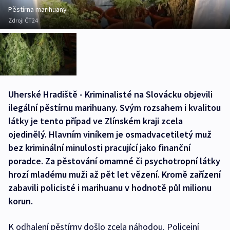
Pěstírna marihuany
Zdroj:
ČT24
Uherské Hradiště - Kriminalisté na Slovácku objevili
ilegální pěstírnu marihuany. Svým rozsahem i kvalitou
látky je tento případ ve Zlínském kraji zcela
ojedinělý. Hlavním viníkem je osmadvacetiletý muž
bez kriminální minulosti pracující jako finanční
poradce. Za pěstování omamné či psychotropní látky
hrozí mladému muži až pět let vězení. Kromě zařízení
zabavili policisté i marihuanu v hodnotě půl milionu
korun.
K odhalení pěstírny došlo zcela náhodou. Policejní