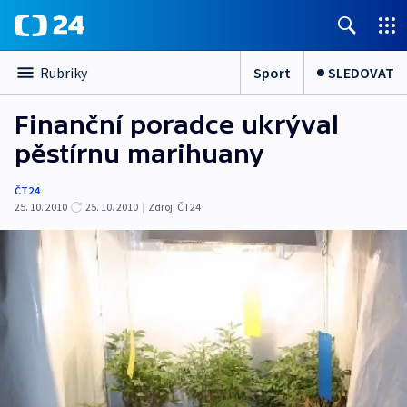
Sport
SLEDOVAT
Rubriky
Finanční poradce ukrýval
pěstírnu marihuany
ČT24
25. 10. 2010
25. 10. 2010
|
Zdroj:
ČT24