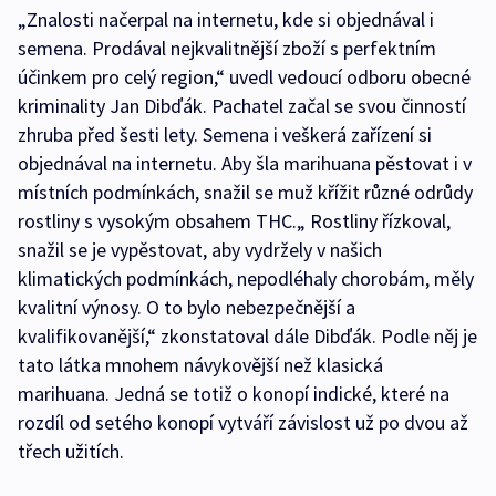
„Znalosti načerpal na internetu, kde si objednával i
semena. Prodával nejkvalitnější zboží s perfektním
účinkem pro celý region,“ uvedl vedoucí odboru obecné
kriminality Jan Dibďák. Pachatel začal se svou činností
zhruba před šesti lety. Semena i veškerá zařízení si
objednával na internetu. Aby šla marihuana pěstovat i v
místních podmínkách, snažil se muž křížit různé odrůdy
rostliny s vysokým obsahem THC.„ Rostliny řízkoval,
snažil se je vypěstovat, aby vydržely v našich
klimatických podmínkách, nepodléhaly chorobám, měly
kvalitní výnosy. O to bylo nebezpečnější a
kvalifikovanější,“ zkonstatoval dále Dibďák. Podle něj je
tato látka mnohem návykovější než klasická
marihuana. Jedná se totiž o konopí indické, které na
rozdíl od setého konopí vytváří závislost už po dvou až
třech užitích.