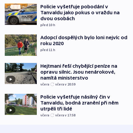
Policie vyšetřuje pobodání v
Tanvaldu jako pokus o vraždu na
dvou osobách
před 10
h
Adopcí dospělých bylo loni nejvíc od
roku 2020
před 11
h
Hejtmani řeší chybějící peníze na
opravu silnic. Jsou nenárokové,
namítá ministerstvo
včera
včera v 20:59
Policie vyšetřuje násilný čin v
Tanvaldu, bodná zranění při něm
utrpěli tři lidé
včera
včera v 17:58