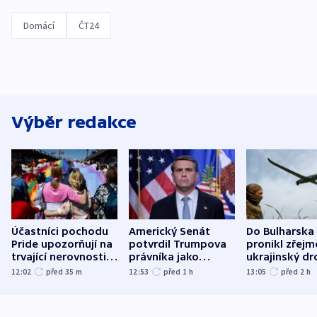
Domácí
ČT24
Výběr redakce
Účastníci pochodu
Americký Senát
Do Bulharska
Pride upozorňují na
potvrdil Trumpova
pronikl zřejm
trvající nerovnosti i
právníka jako
ukrajinský dr
společenskou
ministra
explodoval k
12:02
před 35
m
12:53
před 1
h
13:05
před 2
h
atmosféru
spravedlnosti
od plynovod