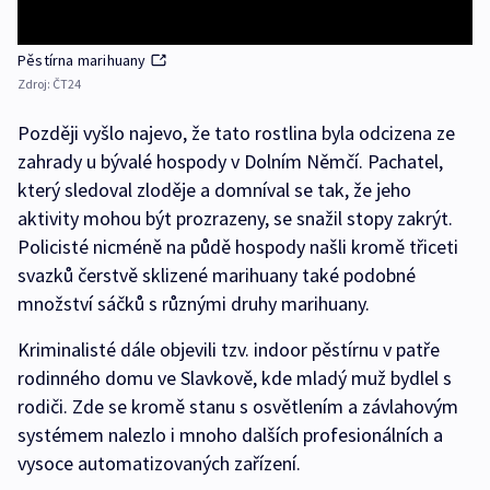
Pěstírna marihuany
Zdroj:
ČT24
Později vyšlo najevo, že tato rostlina byla odcizena ze
zahrady u bývalé hospody v Dolním Němčí. Pachatel,
který sledoval zloděje a domníval se tak, že jeho
aktivity mohou být prozrazeny, se snažil stopy zakrýt.
Policisté nicméně na půdě hospody našli kromě třiceti
svazků čerstvě sklizené marihuany také podobné
množství sáčků s různými druhy marihuany.
Kriminalisté dále objevili tzv. indoor pěstírnu v patře
rodinného domu ve Slavkově, kde mladý muž bydlel s
rodiči. Zde se kromě stanu s osvětlením a závlahovým
systémem nalezlo i mnoho dalších profesionálních a
vysoce automatizovaných zařízení.