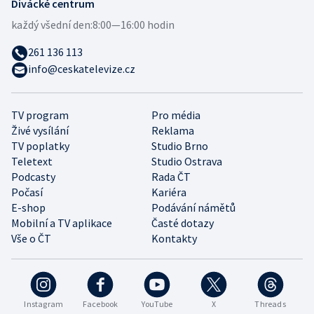
Divácké centrum
každý všední den:
8:00—16:00 hodin
261 136 113
info@ceskatelevize.cz
TV program
Pro média
Živé vysílání
Reklama
TV poplatky
Studio Brno
Teletext
Studio Ostrava
Podcasty
Rada ČT
Počasí
Kariéra
E-shop
Podávání námětů
Mobilní a TV aplikace
Časté dotazy
Vše o ČT
Kontakty
Instagram
Facebook
YouTube
X
Threads