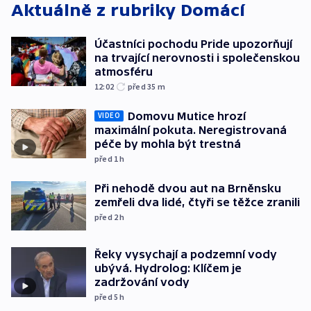
Aktuálně z rubriky
Domácí
Účastníci pochodu Pride upozorňují
na trvající nerovnosti i společenskou
atmosféru
12:02
před 35
m
Domovu Mutice hrozí
VIDEO
maximální pokuta. Neregistrovaná
péče by mohla být trestná
před 1
h
Při nehodě dvou aut na Brněnsku
zemřeli dva lidé, čtyři se těžce zranili
před 2
h
Řeky vysychají a podzemní vody
ubývá. Hydrolog: Klíčem je
zadržování vody
před 5
h