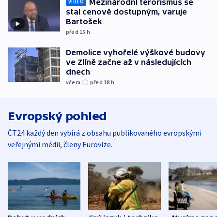
Mezinárodní terorismus se
VIDEO
stal cenově dostupným, varuje
Bartošek
před 15
h
Demolice vyhořelé výškové budovy
ve Zlíně začne až v následujících
dnech
včera
před 18
h
Evropský pohled
ČT24 každý den vybírá z obsahu publikovaného evropskými
veřejnými médii, členy Eurovize.