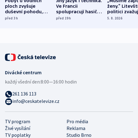
Pobyt u vodních
Jiný jazyk i technika.
„Musíme zapo
ploch zvyšuje
Ve Francii
ženy.“ Litevšt
duševní pohodu,
spolupracují hasiči z
politici zvažuj
ukázala
různých zemí
dohodu o
před 3
h
před 19
h
5. 8. 2026
mezinárodní studie
demografii
Divácké centrum
každý všední den:
8:00—16:00 hodin
261 136 113
info@ceskatelevize.cz
TV program
Pro média
Živé vysílání
Reklama
TV poplatky
Studio Brno