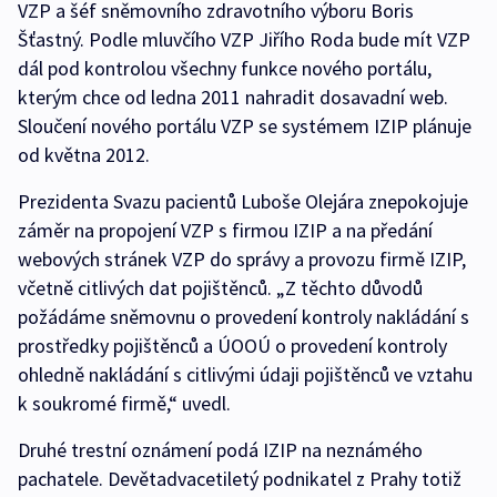
VZP a šéf sněmovního zdravotního výboru Boris
Šťastný. Podle mluvčího VZP Jiřího Roda bude mít VZP
dál pod kontrolou všechny funkce nového portálu,
kterým chce od ledna 2011 nahradit dosavadní web.
Sloučení nového portálu VZP se systémem IZIP plánuje
od května 2012.
Prezidenta Svazu pacientů Luboše Olejára znepokojuje
záměr na propojení VZP s firmou IZIP a na předání
webových stránek VZP do správy a provozu firmě IZIP,
včetně citlivých dat pojištěnců. „Z těchto důvodů
požádáme sněmovnu o provedení kontroly nakládání s
prostředky pojištěnců a ÚOOÚ o provedení kontroly
ohledně nakládání s citlivými údaji pojištěnců ve vztahu
k soukromé firmě,“ uvedl.
Druhé trestní oznámení podá IZIP na neznámého
pachatele. Devětadvacetiletý podnikatel z Prahy totiž