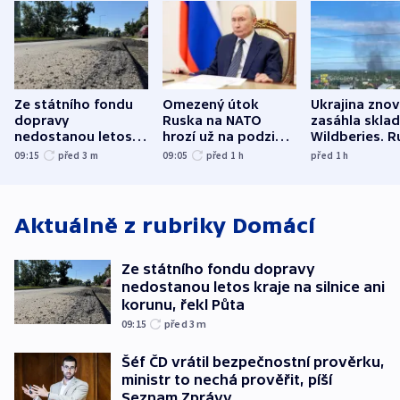
Ze státního fondu
Omezený útok
Ukrajina zno
dopravy
Ruska na NATO
zasáhla skla
nedostanou letos
hrozí už na podzim,
Wildberies. 
kraje na silnice ani
varují tajné služby
útočili v Cha
09:15
před 3
m
09:05
před 1
h
před 1
h
korunu, řekl Půta
USA
oblasti
Aktuálně z rubriky
Domácí
Ze státního fondu dopravy
nedostanou letos kraje na silnice ani
korunu, řekl Půta
09:15
před 3
m
Šéf ČD vrátil bezpečnostní prověrku,
ministr to nechá prověřit, píší
Seznam Zprávy