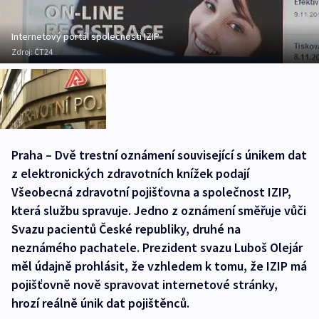
Internetový portál společnosti IZIP
Zdroj:
ČT24
Praha – Dvě trestní oznámení související s únikem dat
z elektronických zdravotních knížek podají
Všeobecná zdravotní pojišťovna a společnost IZIP,
která službu spravuje. Jedno z oznámení směřuje vůči
Svazu pacientů České republiky, druhé na
neznámého pachatele. Prezident svazu Luboš Olejár
měl údajně prohlásit, že vzhledem k tomu, že IZIP má
pojišťovně nově spravovat internetové stránky,
hrozí reálně únik dat pojištěnců.