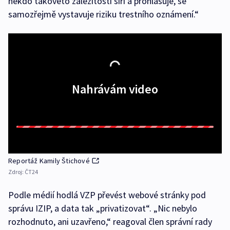
někdo takovéto záležitosti šíří a prohlašuje, se
samozřejmě vystavuje riziku trestního oznámení.“
Nahrávám video
Reportáž Kamily Štichové
Zdroj:
ČT24
Podle médií hodlá VZP převést webové stránky pod
správu IZIP, a data tak „privatizovat“. „Nic nebylo
rozhodnuto, ani uzavřeno,“ reagoval člen správní rady