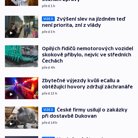
před 1
h
Zvýšení slev na jízdném teď
VIDEO
není priorita, zní z vlády
před 3
h
Opilých řidičů nemotorových vozidel
skokově přibylo, nejvíc ve středních
Čechách
před 4
h
Zbytečné výjezdy kvůli eCallu a
obtěžující hovory zdržují záchranáře
před 13
h
České firmy usilují o zakázky
VIDEO
při dostavbě Dukovan
před 14
h