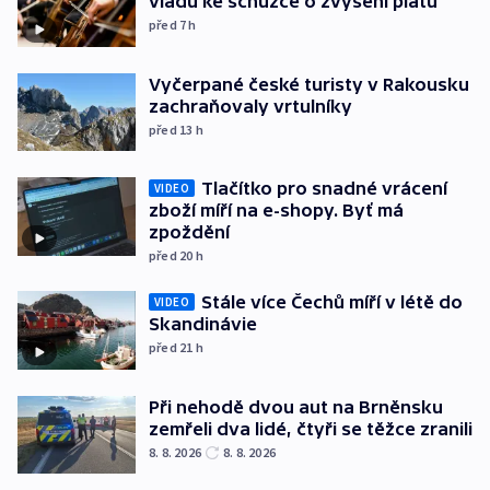
vládu ke schůzce o zvýšení platů
před 7
h
Vyčerpané české turisty v Rakousku
zachraňovaly vrtulníky
před 13
h
Tlačítko pro snadné vrácení
VIDEO
zboží míří na e-shopy. Byť má
zpoždění
před 20
h
Stále více Čechů míří v létě do
VIDEO
Skandinávie
před 21
h
Při nehodě dvou aut na Brněnsku
zemřeli dva lidé, čtyři se těžce zranili
8. 8. 2026
8. 8. 2026