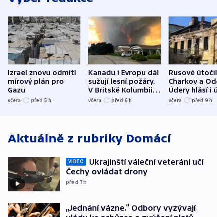
Izrael znovu odmítl
Kanadu i Evropu dál
Rusové útočil
mírový plán pro
sužují lesní požáry.
Charkov a Od
Gazu
V Britské Kolumbii
Údery hlásí i 
evakuovali tisíce lidí
Bělgorodu
včera
před 5
h
včera
před 6
h
včera
před 9
h
Aktuálně z rubriky
Domácí
Ukrajinští váleční veteráni učí
VIDEO
Čechy ovládat drony
před 7
h
„Jednání vázne.“ Odbory vyzývají