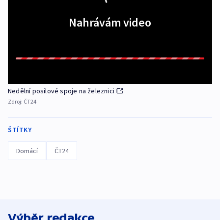
Nahrávám video
Nedělní posilové spoje na železnici
Zdroj:
ČT24
ŠTÍTKY
Domácí
ČT24
Výběr redakce