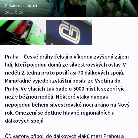
Čekání na nádraží
Zdroj:
ČT24
Praha – České dráhy čekají o víkendu zvýšený zájem
lidí, kteří pojedou domů ze silvestrovských oslav. V
neděli 2. ledna proto posílí asi 70 dálkových spojů.
Mimořádně vyjede i zvláštní posila ze Vsetína do
Prahy. Ve vlacích tak bude o 5000 míst k sezení víc
než v běžnou neděli. Některé vlaky naopak
nepojedou během silvestrovské noci a ráno na Nový
rok. Omezení se dotkne hlavně regionálních a
dálkových spojů.
ČD vagony připojí do dálkových vlaků mezi Prahou a