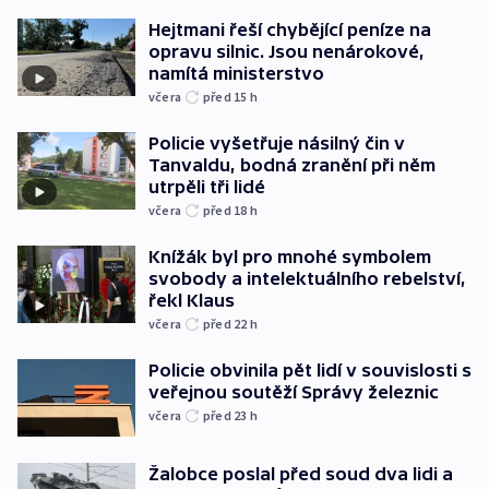
Hejtmani řeší chybějící peníze na
opravu silnic. Jsou nenárokové,
namítá ministerstvo
včera
před 15
h
Policie vyšetřuje násilný čin v
Tanvaldu, bodná zranění při něm
utrpěli tři lidé
včera
před 18
h
Knížák byl pro mnohé symbolem
svobody a intelektuálního rebelství,
řekl Klaus
včera
před 22
h
Policie obvinila pět lidí v souvislosti s
veřejnou soutěží Správy železnic
včera
před 23
h
Žalobce poslal před soud dva lidi a