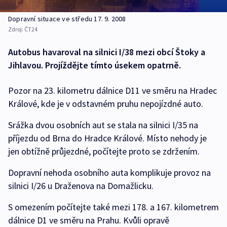
Dopravní situace ve středu 17. 9. 2008
Zdroj:
ČT24
Autobus havaroval na silnici I/38 mezi obcí Štoky a
Jihlavou. Projíždějte tímto úsekem opatrně.
Pozor na 23. kilometru dálnice D11 ve směru na Hradec
Králové, kde je v odstavném pruhu nepojízdné auto.
Srážka dvou osobních aut se stala na silnici I/35 na
příjezdu od Brna do Hradce Králové. Místo nehody je
jen obtížně průjezdné, počítejte proto se zdržením.
Dopravní nehoda osobního auta komplikuje provoz na
silnici I/26 u Draženova na Domažlicku.
S omezením počítejte také mezi 178. a 167. kilometrem
dálnice D1 ve směru na Prahu. Kvůli opravě