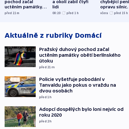
pochod začal
a okolí zabil čtyři
chybějící pen
uctěním památky
lidi
opravu silnic.
obětí berlínského
nenárokové, 
před 21
m
08:20
před 1
h
včera
před 15
h
útoku
ministerstvo
Aktuálně z rubriky
Domácí
Pražský duhový pochod začal
uctěním památky obětí berlínského
útoku
před 21
m
Policie vyšetřuje pobodání v
Tanvaldu jako pokus o vraždu na
dvou osobách
před 1
h
Adopcí dospělých bylo loni nejvíc od
roku 2020
před 2
h