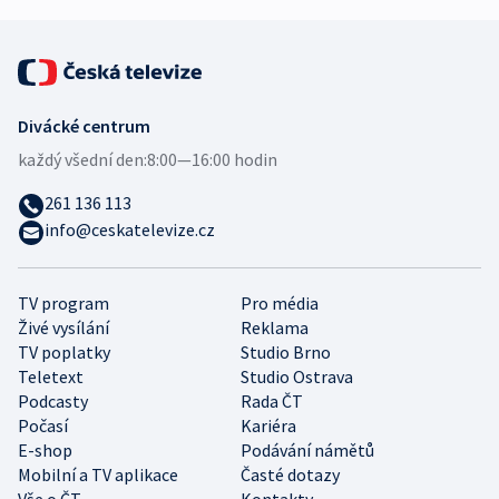
Divácké centrum
každý všední den:
8:00—16:00 hodin
261 136 113
info@ceskatelevize.cz
TV program
Pro média
Živé vysílání
Reklama
TV poplatky
Studio Brno
Teletext
Studio Ostrava
Podcasty
Rada ČT
Počasí
Kariéra
E-shop
Podávání námětů
Mobilní a TV aplikace
Časté dotazy