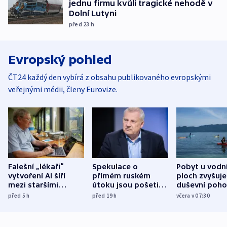
jednu firmu kvůli tragické nehodě v
Dolní Lutyni
před 23
h
Evropský pohled
ČT24 každý den vybírá z obsahu publikovaného evropskými
veřejnými médii, členy Eurovize.
Falešní „lékaři“
Spekulace o
Pobyt u vodn
vytvoření AI šíří
přímém ruském
ploch zvyšuje
mezi staršími
útoku jsou pošetilé,
duševní poho
Poláky nebezpečné
míní estonský
ukázala
před 5
h
před 19
h
včera v 07:30
zdravotní rady
bezpečnostní
mezinárodní 
expert