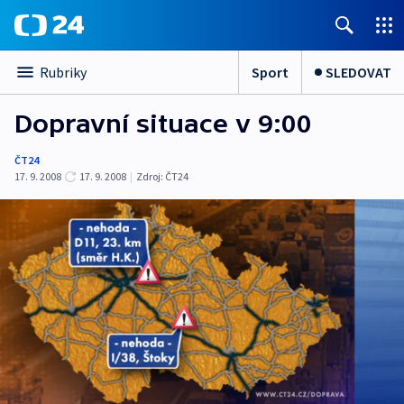
Sport
SLEDOVAT
Rubriky
Dopravní situace v 9:00
ČT24
17. 9. 2008
17. 9. 2008
|
Zdroj:
ČT24