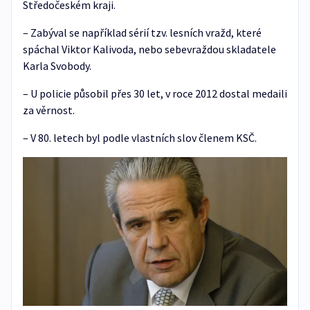
Středočeském kraji.
– Zabýval se například sérií tzv. lesních vražd, které
spáchal Viktor Kalivoda, nebo sebevraždou skladatele
Karla Svobody.
– U policie působil přes 30 let, v roce 2012 dostal medaili
za věrnost.
– V 80. letech byl podle vlastních slov členem KSČ.