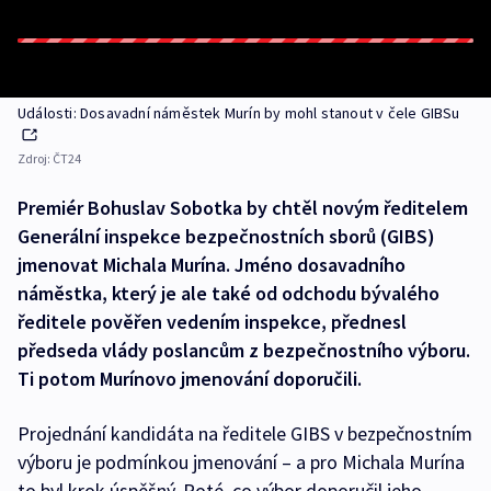
Události: Dosavadní náměstek Murín by mohl stanout v čele GIBSu
Zdroj:
ČT24
Premiér Bohuslav Sobotka by chtěl novým ředitelem
Generální inspekce bezpečnostních sborů (GIBS)
jmenovat Michala Murína. Jméno dosavadního
náměstka, který je ale také od odchodu bývalého
ředitele pověřen vedením inspekce, přednesl
předseda vlády poslancům z bezpečnostního výboru.
Ti potom Murínovo jmenování doporučili.
Projednání kandidáta na ředitele GIBS v bezpečnostním
výboru je podmínkou jmenování – a pro Michala Murína
to byl krok úspěšný. Poté, co výbor doporučil jeho