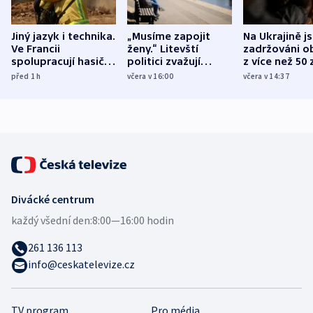
Jiný jazyk i technika.
„Musíme zapojit
Na Ukrajině j
Ve Francii
ženy.“ Litevští
zadržováni o
spolupracují hasiči z
politici zvažují
z více než 50 
různých zemí
dohodu o
Bojovali na s
před 1
h
včera v 16:00
včera v 14:37
demografii
Ruska
Divácké centrum
každý všední den:
8:00—16:00 hodin
261 136 113
info@ceskatelevize.cz
TV program
Pro média