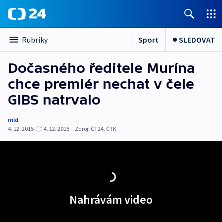
Sport
SLEDOVAT
Rubriky
Dočasného ředitele Murína
chce premiér nechat v čele
GIBS natrvalo
mld
4. 12. 2015
4. 12. 2015
|
Zdroj:
ČT24
,
ČTK
Nahrávám video