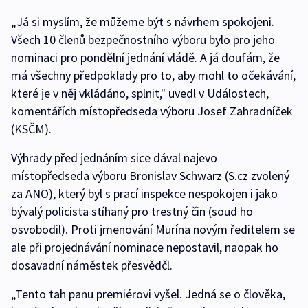
„Já si myslím, že můžeme být s návrhem spokojeni.
Všech 10 členů bezpečnostního výboru bylo pro jeho
nominaci pro pondělní jednání vládě. A já doufám, že
má všechny předpoklady pro to, aby mohl to očekávání,
které je v něj vkládáno, splnit," uvedl v Událostech,
komentářích místopředseda výboru Josef Zahradníček
(KSČM).
Výhrady před jednáním sice dával najevo
místopředseda výboru Bronislav Schwarz (S.cz zvolený
za ANO), který byl s prací inspekce nespokojen i jako
bývalý policista stíhaný pro trestný čin (soud ho
osvobodil). Proti jmenování Murína novým ředitelem se
ale při projednávání nominace nepostavil, naopak ho
dosavadní náměstek přesvědčl.
„Tento tah panu premiérovi vyšel. Jedná se o člověka,