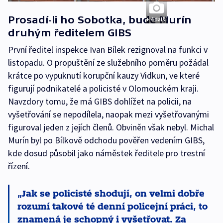
Prosadí-li ho Sobotka, bude Murín
+ 4 další
druhým ředitelem GIBS
První ředitel inspekce Ivan Bílek rezignoval na funkci v
listopadu. O propuštění ze služebního poměru požádal
krátce po vypuknutí korupční kauzy Vidkun, ve které
figurují podnikatelé a policisté v Olomouckém kraji.
Navzdory tomu, že má GIBS dohlížet na policii, na
vyšetřování se nepodílela, naopak mezi vyšetřovanými
figuroval jeden z jejích členů. Obviněn však nebyl. Michal
Murín byl po Bílkově odchodu pověřen vedením GIBS,
kde dosud působil jako náměstek ředitele pro trestní
řízení.
Jak se policisté shodují, on velmi dobře
rozumí takové té denní policejní práci, to
znamená je schopný i vyšetřovat. Za