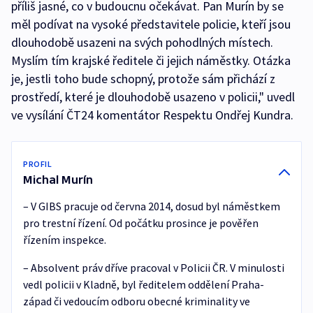
příliš jasné, co v budoucnu očekávat. Pan Murín by se
měl podívat na vysoké představitele policie, kteří jsou
dlouhodobě usazeni na svých pohodlných místech.
Myslím tím krajské ředitele či jejich náměstky. Otázka
je, jestli toho bude schopný, protože sám přichází z
prostředí, které je dlouhodobě usazeno v policii," uvedl
ve vysílání ČT24 komentátor Respektu Ondřej Kundra.
PROFIL
Michal Murín
– V GIBS pracuje od června 2014, dosud byl náměstkem
pro trestní řízení. Od počátku prosince je pověřen
řízením inspekce.
– Absolvent práv dříve pracoval v Policii ČR. V minulosti
vedl policii v Kladně, byl ředitelem oddělení Praha-
západ či vedoucím odboru obecné kriminality ve