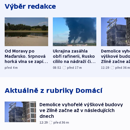
Výběr redakce
Od Moravy po
Ukrajina zasáhla
Demolice vyh
Maďarsko. Srpnová
obří rafinerii, Rusko
výškové budo
horká vlna se zapíše
cílilo na nádraží či
Zlíně začne a
do dějin
autobus
následujících
před 4
m
08:52
před 17
m
12:29
před 36
klimatologie
Aktuálně z rubriky
Domácí
Demolice vyhořelé výškové budovy
ve Zlíně začne až v následujících
dnech
12:29
před 36
m