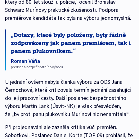
který od 80. let slouží u policie,“ ocenil Bronislav
Schwarz Murínovy praktické zkušenosti. Podpora
premiérova kandidáta tak byla na výboru jednomyslná.
Dotazy, které byly položeny, byly řádně
zodpovězeny jak panem premiérem, tak i
panem plukovníkem.
Roman Váňa
předseda bezpečnostního výboru
U jednání ovšem nebyla členka výboru za ODS Jana
Černochová, která kritizovala termín jednání zasahující
do její pracovní cesty. Další poslanec bezpečnostního
výboru Martin Lank (Úsvit-NK) je však přesvědčen,
že „by proti panu plukovníku Murínovi nic nenamítala“.
Při projednávání ale zazněla kritika vůči premiéru
Sobotkovi. Poslanec Daniel Korte (TOP 09) prohlásil, že