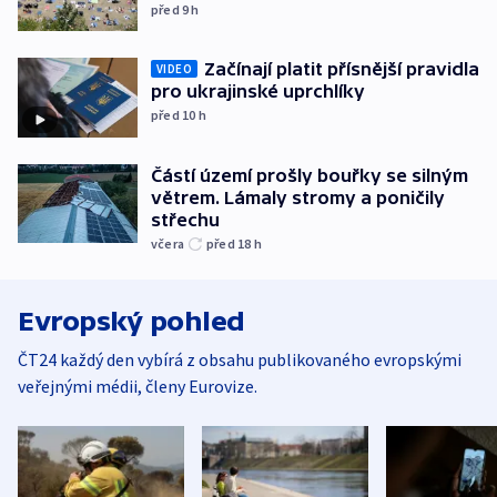
před 9
h
Začínají platit přísnější pravidla
VIDEO
pro ukrajinské uprchlíky
před 10
h
Částí území prošly bouřky se silným
větrem. Lámaly stromy a poničily
střechu
včera
před 18
h
Evropský pohled
ČT24 každý den vybírá z obsahu publikovaného evropskými
veřejnými médii, členy Eurovize.