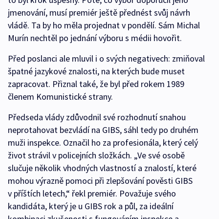
jmenování, musí premiér ještě přednést svůj návrh
vládě. Ta by ho měla projednat v pondělí. Sám Michal
Murín nechtěl po jednání výboru s médii hovořit.
Před poslanci ale mluvil i o svých negativech: zmiňoval
špatné jazykové znalosti, na kterých bude muset
zapracovat. Přiznal také, že byl před rokem 1989
členem Komunistické strany.
Předseda vlády zdůvodnil své rozhodnutí snahou
neprotahovat bezvládí na GIBS, sáhl tedy po druhém
muži inspekce. Označil ho za profesionála, který celý
život strávil v policejních složkách. „Ve své osobě
slučuje několik vhodných vlastností a znalostí, které
mohou výrazně pomoci při zlepšování pověsti GIBS
v příštích letech,“ řekl premiér. Považuje svého
kandidáta, který je u GIBS rok a půl, za ideální
kombinaci zkušenosti s fungováním inspekce a