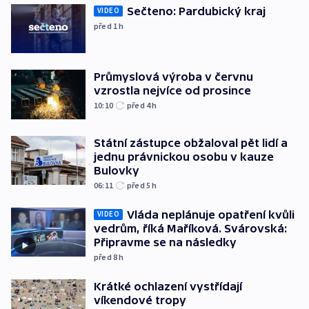
Sečteno: Pardubický kraj
VIDEO
před 1
h
Průmyslová výroba v červnu
vzrostla nejvíce od prosince
10:10
před 4
h
Státní zástupce obžaloval pět lidí a
jednu právnickou osobu v kauze
Bulovky
06:11
před 5
h
Vláda neplánuje opatření kvůli
VIDEO
vedrům, říká Maříková. Svárovská:
Připravme se na následky
před 8
h
Krátké ochlazení vystřídají
víkendové tropy