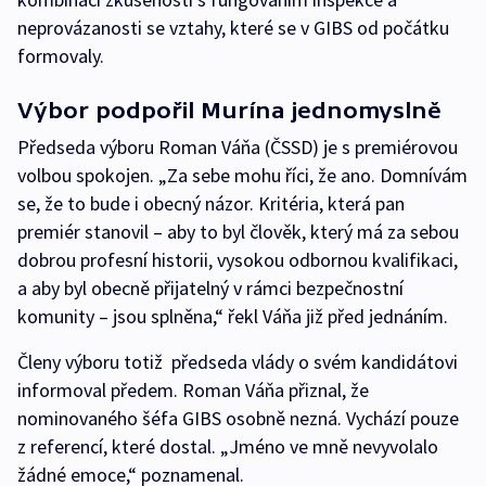
neprovázanosti se vztahy, které se v GIBS od počátku
formovaly.
Výbor podpořil Murína jednomyslně
Předseda výboru Roman Váňa (ČSSD) je s premiérovou
volbou spokojen. „Za sebe mohu říci, že ano. Domnívám
se, že to bude i obecný názor. Kritéria, která pan
premiér stanovil – aby to byl člověk, který má za sebou
dobrou profesní historii, vysokou odbornou kvalifikaci,
a aby byl obecně přijatelný v rámci bezpečnostní
komunity – jsou splněna,“ řekl Váňa již před jednáním.
Členy výboru totiž předseda vlády o svém kandidátovi
informoval předem. Roman Váňa přiznal, že
nominovaného šéfa GIBS osobně nezná. Vychází pouze
z referencí, které dostal. „Jméno ve mně nevyvolalo
žádné emoce,“ poznamenal.