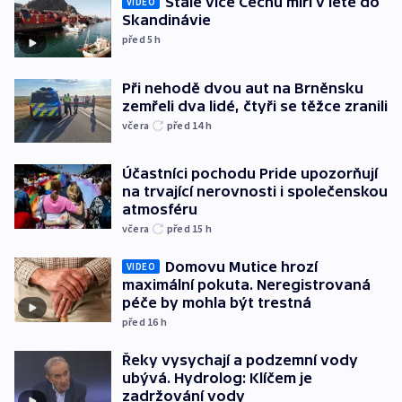
Stále více Čechů míří v létě do
VIDEO
Skandinávie
před 5
h
Při nehodě dvou aut na Brněnsku
zemřeli dva lidé, čtyři se těžce zranili
včera
před 14
h
Účastníci pochodu Pride upozorňují
na trvající nerovnosti i společenskou
atmosféru
včera
před 15
h
Domovu Mutice hrozí
VIDEO
maximální pokuta. Neregistrovaná
péče by mohla být trestná
před 16
h
Řeky vysychají a podzemní vody
ubývá. Hydrolog: Klíčem je
zadržování vody