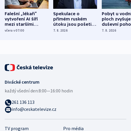
Falešní „lékaři“
Spekulace o
Pobyt u vodn
vytvoření AI šíří
přímém ruském
ploch zvyšuje
mezi staršími
útoku jsou pošetilé,
duševní poho
Poláky nebezpečné
míní estonský
ukázala
včera v 07:00
7. 8. 2026
7. 8. 2026
zdravotní rady
bezpečnostní
mezinárodní 
expert
Divácké centrum
každý všední den:
8:00—16:00 hodin
261 136 113
info@ceskatelevize.cz
TV program
Pro média