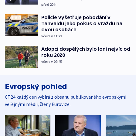
před 20
h
Policie vyšetřuje pobodání v
Tanvaldu jako pokus o vraždu na
dvou osobách
včera v 11:22
Adopcí dospělých bylo loni nejvíc od
roku 2020
včera v 09:45
Evropský pohled
ČT24 každý den vybírá z obsahu publikovaného evropskými
veřejnými médii, členy Eurovize.