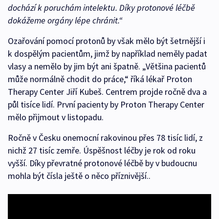
dochází k poruchám intelektu. Díky protonové léčbě
dokážeme orgány lépe chránit.“
Ozařování pomocí protonů by však mělo být šetrnější i
k dospělým pacientům, jimž by například neměly padat
vlasy a nemělo by jim být ani špatně. „Většina pacientů
může normálně chodit do práce,“ říká lékař Proton
Therapy Center Jiří Kubeš. Centrem projde ročně dva a
půl tisíce lidí. První pacienty by Proton Therapy Center
mělo přijmout v listopadu.
Ročně v Česku onemocní rakovinou přes 78 tisíc lidí, z
nichž 27 tisíc zemře. Úspěšnost léčby je rok od roku
vyšší. Díky převratné protonové léčbě by v budoucnu
mohla být čísla ještě o něco příznivější..