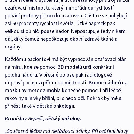
ozařovací místnosti, který mimořádnou rychlostí
pohání protony přímo do ozařoven. Částice se pohybují
asi 60 procenty rychlosti světla. Úzký paprsek pak
velkou silou ničí pouze nádor. Nepostupuje tedy nikam
dál, díky čemuž nepoškozuje okolní zdravé tkáně a
orgány.
Každému pacientovi má být vypracován ozařovací plán
na míru, kde se pomocí 3D modelů určí konkrétní
poloha nádoru. V přesné poloze pak radiologové
dopraví pacienta přímo do místnosti. Kromě nádorů na
mozku by metoda mohla konečně pomoci i při léčbě
rakoviny slinivky břišní, plic nebo očí. Pokrok by měla
přinést také v dětské onkologii.
Branislav Sepeši, dětský onkolog:
„Současná léčba má nežádoucí účinky. Při ozáření hlavy