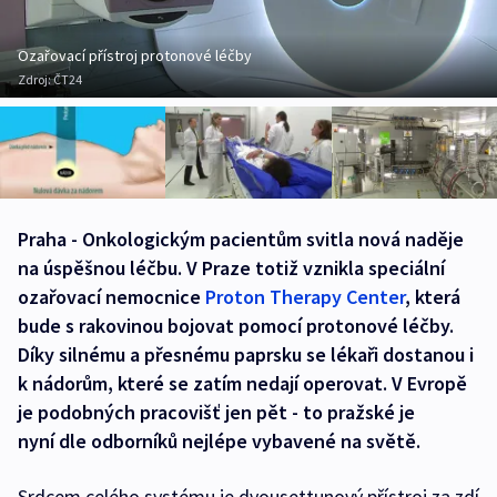
Ozařovací přístroj protonové léčby
Zdroj:
ČT24
Praha - Onkologickým pacientům svitla nová naděje
na úspěšnou léčbu. V Praze totiž vznikla speciální
ozařovací nemocnice
Proton Therapy Center
, která
bude s rakovinou bojovat pomocí protonové léčby.
Díky silnému a přesnému paprsku se lékaři dostanou i
k nádorům, které se zatím nedají operovat. V Evropě
je podobných pracovišť jen pět - to pražské je
nyní dle odborníků nejlépe vybavené na světě.
Srdcem celého systému je dvousettunový přístroj za zdí