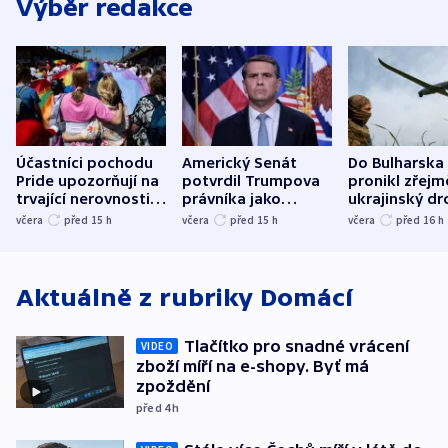
Výběr redakce
Účastníci pochodu
Americký Senát
Do Bulharska
Pride upozorňují na
potvrdil Trumpova
pronikl zřejm
trvající nerovnosti i
právníka jako
ukrajinský dr
společenskou
ministra
explodoval k
včera
před 15
h
včera
před 15
h
včera
před 16
h
atmosféru
spravedlnosti
od plynovod
Aktuálně z rubriky
Domácí
Tlačítko pro snadné vrácení
VIDEO
zboží míří na e-shopy. Byť má
zpoždění
před 4
h