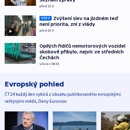
před 21
h
Zvýšení slev na jízdném teď
VIDEO
není priorita, zní z vlády
před 23
h
Opilých řidičů nemotorových vozidel
skokově přibylo, nejvíc ve středních
Čechách
včera v 06:01
Evropský pohled
ČT24 každý den vybírá z obsahu publikovaného evropskými
veřejnými médii, členy Eurovize.