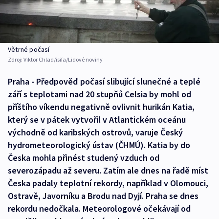
Větrné počasí
Zdroj:
Viktor Chlad/isifa/Lidové noviny
Praha - Předpověď počasí slibující slunečné a teplé
září s teplotami nad 20 stupňů Celsia by mohl od
příštího víkendu negativně ovlivnit hurikán Katia,
který se v pátek vytvořil v Atlantickém oceánu
východně od karibských ostrovů, varuje Český
hydrometeorologický ústav (ČHMÚ). Katia by do
Česka mohla přinést studený vzduch od
severozápadu až severu. Zatím ale dnes na řadě míst
Česka padaly teplotní rekordy, například v Olomouci,
Ostravě, Javorníku a Brodu nad Dyjí. Praha se dnes
rekordu nedočkala. Meteorologové očekávají od