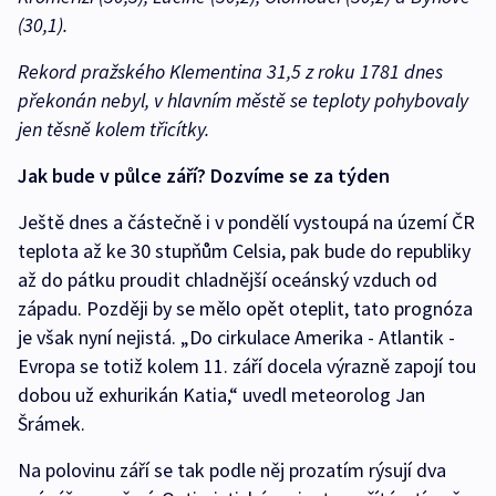
(30,1).
Rekord pražského Klementina 31,5 z roku 1781 dnes
překonán nebyl, v hlavním městě se teploty pohybovaly
jen těsně kolem třicítky.
Jak bude v půlce září? Dozvíme se za týden
Ještě dnes a částečně i v pondělí vystoupá na území ČR
teplota až ke 30 stupňům Celsia, pak bude do republiky
až do pátku proudit chladnější oceánský vzduch od
západu. Později by se mělo opět oteplit, tato prognóza
je však nyní nejistá. „Do cirkulace Amerika - Atlantik -
Evropa se totiž kolem 11. září docela výrazně zapojí tou
dobou už exhurikán Katia,“ uvedl meteorolog Jan
Šrámek.
Na polovinu září se tak podle něj prozatím rýsují dva