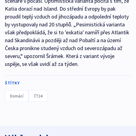
scénáře v počasí. Optimistická varianta počítá s tím, že
Katia dorazí nad Island. Do střední Evropy by pak
proudil teplý vzduch od jihozápadu a odpolední teploty
by vystupovaly nad 20 stupňů. „Pesimistická varianta
však předpokládá, že si to 'exkatia' namíří přes Atlantik
nad Skandinávii a později až nad Pobaltí a na území
Česka pronikne studený vzduch od severozápadu až
severu,“ upozornil Šrámek. Která z variant vývoje
uspěje, se však uvidí až za týden.
ŠTÍTKY
Domácí
ČT24