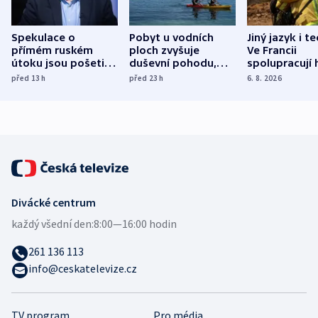
Spekulace o
Pobyt u vodních
Jiný jazyk i t
přímém ruském
ploch zvyšuje
Ve Francii
útoku jsou pošetilé,
duševní pohodu,
spolupracují h
míní estonský
ukázala
různých zemí
před 13
h
před 23
h
6. 8. 2026
bezpečnostní
mezinárodní studie
expert
Divácké centrum
každý všední den:
8:00—16:00 hodin
261 136 113
info@ceskatelevize.cz
TV program
Pro média