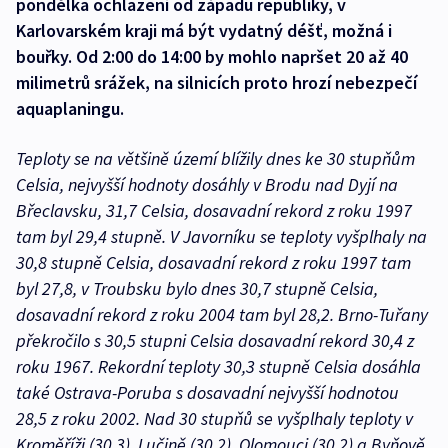
pondělka ochlazení od západu republiky, v
Karlovarském kraji má být vydatný déšť, možná i
bouřky. Od 2:00 do 14:00 by mohlo napršet 20 až 40
milimetrů srážek, na silnicích proto hrozí nebezpečí
aquaplaningu.
Teploty se na většině území blížily dnes ke 30 stupňům
Celsia, nejvyšší hodnoty dosáhly v Brodu nad Dyjí na
Břeclavsku, 31,7 Celsia, dosavadní rekord z roku 1997
tam byl 29,4 stupně. V Javorníku se teploty vyšplhaly na
30,8 stupně Celsia, dosavadní rekord z roku 1997 tam
byl 27,8, v Troubsku bylo dnes 30,7 stupně Celsia,
dosavadní rekord z roku 2004 tam byl 28,2. Brno-Tuřany
překročilo s 30,5 stupni Celsia dosavadní rekord 30,4 z
roku 1967. Rekordní teploty 30,3 stupně Celsia dosáhla
také Ostrava-Poruba s dosavadní nejvyšší hodnotou
28,5 z roku 2002. Nad 30 stupňů se vyšplhaly teploty v
Kroměříži (30,3), Lučině (30,2), Olomouci (30,2) a Byňově