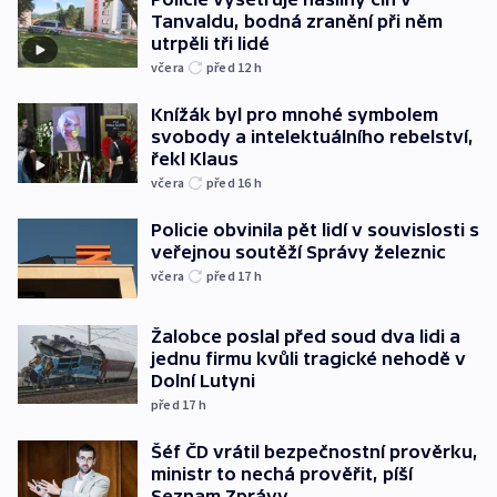
Tanvaldu, bodná zranění při něm
utrpěli tři lidé
včera
před 12
h
Knížák byl pro mnohé symbolem
svobody a intelektuálního rebelství,
řekl Klaus
včera
před 16
h
Policie obvinila pět lidí v souvislosti s
veřejnou soutěží Správy železnic
včera
před 17
h
Žalobce poslal před soud dva lidi a
jednu firmu kvůli tragické nehodě v
Dolní Lutyni
před 17
h
Šéf ČD vrátil bezpečnostní prověrku,
ministr to nechá prověřit, píší
Seznam Zprávy