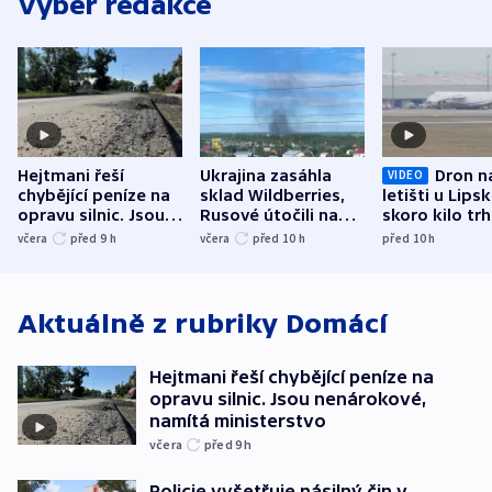
Výběr redakce
Hejtmani řeší
Ukrajina zasáhla
Dron n
VIDEO
chybějící peníze na
sklad Wildberries,
letišti u Lips
opravu silnic. Jsou
Rusové útočili na
skoro kilo trh
nenárokové, namítá
trh, hasiče či
indicie ukazuj
včera
před 9
h
včera
před 10
h
před 10
h
ministerstvo
stadion
Rusko
Aktuálně z rubriky
Domácí
Hejtmani řeší chybějící peníze na
opravu silnic. Jsou nenárokové,
namítá ministerstvo
včera
před 9
h
Policie vyšetřuje násilný čin v