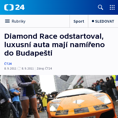
Sport
SLEDOVAT
Rubriky
Diamond Race odstartoval,
luxusní auta mají namířeno
do Budapešti
ČT24
8. 9. 2011
8. 9. 2011
|
Zdroj:
ČT24