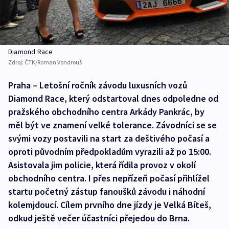
Diamond Race
Zdroj:
ČTK/Roman Vondrouš
Praha – Letošní ročník závodu luxusních vozů
Diamond Race, který odstartoval dnes odpoledne od
pražského obchodního centra Arkády Pankrác, by
měl být ve znamení velké tolerance. Závodníci se se
svými vozy postavili na start za deštivého počasí a
oproti původním předpokladům vyrazili až po 15:00.
Asistovala jim policie, která řídila provoz v okolí
obchodního centra. I přes nepřízeň počasí přihlížel
startu početný zástup fanoušků závodu i náhodní
kolemjdoucí. Cílem prvního dne jízdy je Velká Bíteš,
odkud ještě večer účastníci přejedou do Brna.