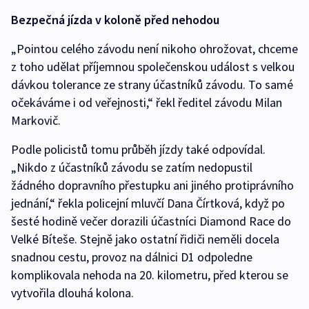
Bezpečná jízda v koloně před nehodou
„Pointou celého závodu není nikoho ohrožovat, chceme
z toho udělat příjemnou společenskou událost s velkou
dávkou tolerance ze strany účastníků závodu. To samé
očekáváme i od veřejnosti,“ řekl ředitel závodu Milan
Markovič.
Podle policistů tomu průběh jízdy také odpovídal.
„Nikdo z účastníků závodu se zatím nedopustil
žádného dopravního přestupku ani jiného protiprávního
jednání,“ řekla policejní mluvčí Dana Čírtková, když po
šesté hodině večer dorazili účastníci Diamond Race do
Velké Bíteše. Stejně jako ostatní řidiči neměli docela
snadnou cestu, provoz na dálnici D1 odpoledne
komplikovala nehoda na 20. kilometru, před kterou se
vytvořila dlouhá kolona.