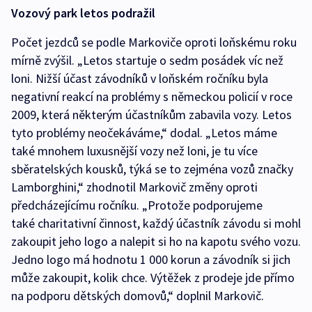
Vozový park letos podražil
Počet jezdců se podle Markoviče oproti loňskému roku
mírně zvýšil. „Letos startuje o sedm posádek víc než
loni. Nižší účast závodníků v loňském ročníku byla
negativní reakcí na problémy s německou policií v roce
2009, která některým účastníkům zabavila vozy. Letos
tyto problémy neočekáváme,“ dodal. „Letos máme
také mnohem luxusnější vozy než loni, je tu více
sběratelských kousků, týká se to zejména vozů značky
Lamborghini,“ zhodnotil Markovič změny oproti
předcházejícímu ročníku. „Protože podporujeme
také charitativní činnost, každý účastník závodu si mohl
zakoupit jeho logo a nalepit si ho na kapotu svého vozu.
Jedno logo má hodnotu 1 000 korun a závodník si jich
může zakoupit, kolik chce. Výtěžek z prodeje jde přímo
na podporu dětských domovů,“ doplnil Markovič.