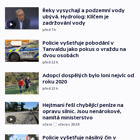
Řeky vysychají a podzemní vody
ubývá. Hydrolog: Klíčem je
zadržování vody
před 7
h
Policie vyšetřuje pobodání v
Tanvaldu jako pokus o vraždu na
dvou osobách
před 12
h
Adopcí dospělých bylo loni nejvíc od
roku 2020
před 13
h
Hejtmani řeší chybějící peníze na
opravu silnic. Jsou nenárokové,
namítá ministerstvo
včera
včera v 20:59
Policie vyšetřuje násilný čin v