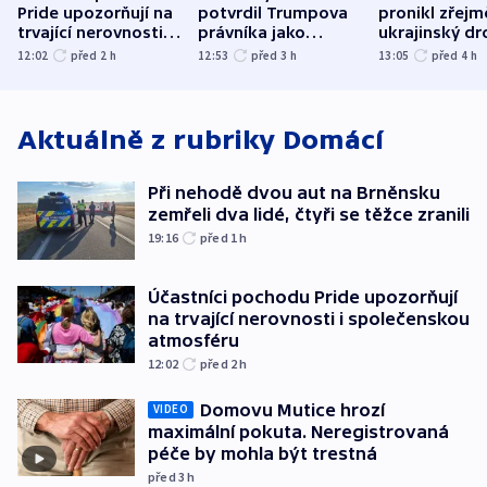
Pride upozorňují na
potvrdil Trumpova
pronikl zřejm
trvající nerovnosti i
právníka jako
ukrajinský dr
společenskou
ministra
explodoval k
12:02
před 2
h
12:53
před 3
h
13:05
před 4
h
atmosféru
spravedlnosti
od plynovod
Aktuálně z rubriky
Domácí
Při nehodě dvou aut na Brněnsku
zemřeli dva lidé, čtyři se těžce zranili
19:16
před 1
h
Účastníci pochodu Pride upozorňují
na trvající nerovnosti i společenskou
atmosféru
12:02
před 2
h
Domovu Mutice hrozí
VIDEO
maximální pokuta. Neregistrovaná
péče by mohla být trestná
před 3
h