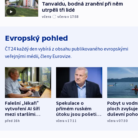
Tanvaldu, bodná zranění při něm
utrpěli tři lidé
včera
včera v 17:58
Evropský pohled
ČT24 každý den vybírá z obsahu publikovaného evropskými
veřejnými médii, členy Eurovize.
Falešní „lékaři“
Spekulace o
Pobyt u vodn
vytvoření AI šíří
přímém ruském
ploch zvyšuje
mezi staršími
útoku jsou pošetilé,
duševní poho
Poláky nebezpečné
míní estonský
ukázala
před 16
h
včera v 17:11
včera v 07:30
zdravotní rady
bezpečnostní
mezinárodní 
expert