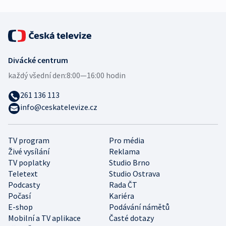
Divácké centrum
každý všední den:
8:00—16:00 hodin
261 136 113
info@ceskatelevize.cz
TV program
Pro média
Živé vysílání
Reklama
TV poplatky
Studio Brno
Teletext
Studio Ostrava
Podcasty
Rada ČT
Počasí
Kariéra
E-shop
Podávání námětů
Mobilní a TV aplikace
Časté dotazy