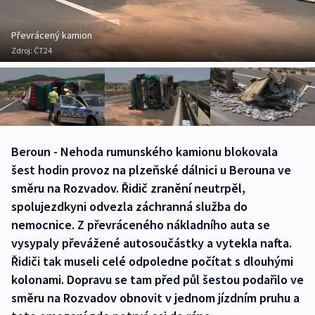
Převrácený kamion
Zdroj:
ČT24
Beroun - Nehoda rumunského kamionu blokovala
šest hodin provoz na plzeňské dálnici u Berouna ve
směru na Rozvadov. Řidič zranění neutrpěl,
spolujezdkyni odvezla záchranná služba do
nemocnice. Z převráceného nákladního auta se
vysypaly převážené autosoučástky a vytekla nafta.
Řidiči tak museli celé odpoledne počítat s dlouhými
kolonami. Dopravu se tam před půl šestou podařilo ve
směru na Rozvadov obnovit v jednom jízdním pruhu a