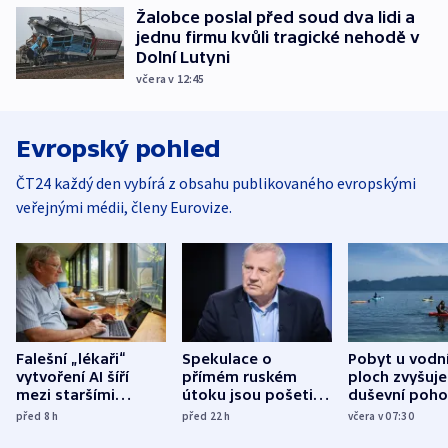
Žalobce poslal před soud dva lidi a
jednu firmu kvůli tragické nehodě v
Dolní Lutyni
včera v 12:45
Evropský pohled
ČT24 každý den vybírá z obsahu publikovaného evropskými
veřejnými médii, členy Eurovize.
Falešní „lékaři“
Spekulace o
Pobyt u vodn
vytvoření AI šíří
přímém ruském
ploch zvyšuje
mezi staršími
útoku jsou pošetilé,
duševní poho
Poláky nebezpečné
míní estonský
ukázala
před 8
h
před 22
h
včera v 07:30
zdravotní rady
bezpečnostní
mezinárodní 