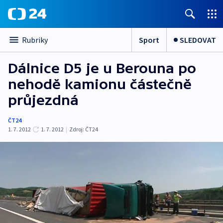
Sport
SLEDOVAT
Rubriky
Dálnice D5 je u Berouna po
nehodě kamionu částečně
průjezdná
ČT24
1. 7. 2012
1. 7. 2012
|
Zdroj:
ČT24