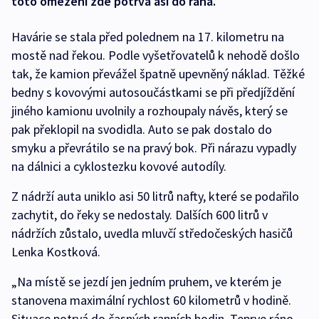
toto omezení zde potrvá asi do rána.
Havárie se stala před polednem na 17. kilometru na
mostě nad řekou. Podle vyšetřovatelů k nehodě došlo
tak, že kamion převážel špatně upevněný náklad. Těžké
bedny s kovovými autosoučástkami se při předjíždění
jiného kamionu uvolnily a rozhoupaly návěs, který se
pak překlopil na svodidla. Auto se pak dostalo do
smyku a převrátilo se na pravý bok. Při nárazu vypadly
na dálnici a cyklostezku kovové autodíly.
Z nádrží auta uniklo asi 50 litrů nafty, které se podařilo
zachytit, do řeky se nedostaly. Dalších 600 litrů v
nádržích zůstalo, uvedla mluvčí středočeských hasičů
Lenka Kostková.
„Na místě se jezdí jen jedním pruhem, ve kterém je
stanovena maximální rychlost 60 kilometrů v hodině.
Situace potrvá do časných ranních hodin. Teprve ráno