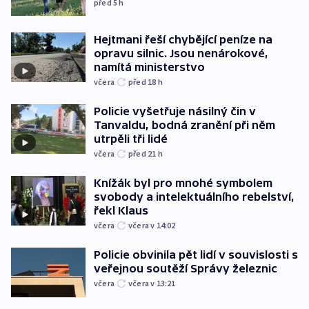
před 5
h
Hejtmani řeší chybějící peníze na
opravu silnic. Jsou nenárokové,
namítá ministerstvo
včera
před 18
h
Policie vyšetřuje násilný čin v
Tanvaldu, bodná zranění při něm
utrpěli tři lidé
včera
před 21
h
Knížák byl pro mnohé symbolem
svobody a intelektuálního rebelství,
řekl Klaus
včera
včera v 14:02
Policie obvinila pět lidí v souvislosti s
veřejnou soutěží Správy železnic
včera
včera v 13:21