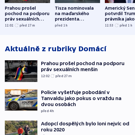
Prahou prošel
Tisza nominovala
Americký Sen
pochod na podporu
na maďarského
potvrdil Tru
práv sexuálních
prezidenta
právníka jako
menšin
bývalého šéfa
ministra
12:02
před 27
m
před 1
h
12:53
před 1
h
nejvyššího soudu
spravedlnost
Aktuálně z rubriky
Domácí
Prahou prošel pochod na podporu
práv sexuálních menšin
12:02
před 27
m
Policie vyšetřuje pobodání v
Tanvaldu jako pokus o vraždu na
dvou osobách
před 4
h
Adopcí dospělých bylo loni nejvíc od
roku 2020