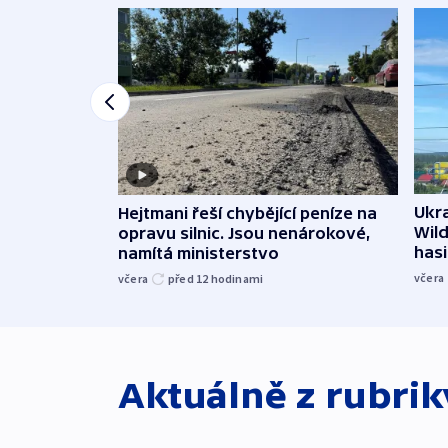
Ukra
Hejtmani řeší chybějící peníze na
Wild
opravu silnic. Jsou nenárokové,
hasi
namítá ministerstvo
včera
včera
před 12
hodinami
Aktuálně z rubri