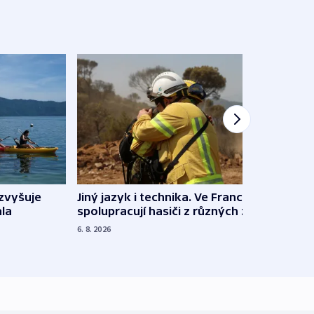
Jiný jazyk i technika. Ve Francii
zvyšuje
„Musí
spolupracují hasiči z různých zemí
la
polit
demo
6. 8. 2026
5. 8. 20