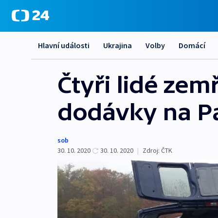
Hlavní události
Ukrajina
Volby
Domácí
Čtyři lidé zem
dodávky na P
sob
30. 10. 2020
30. 10. 2020
|
Zdroj:
ČTK