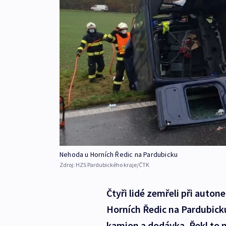
Nehoda u Horních Ředic na Pardubicku
Zdroj:
HZS Pardubického kraje/ČTK
Čtyři lidé zemřeli při auton
Horních Ředic na Pardubicku.
kamion a dodávka. Řekl to 