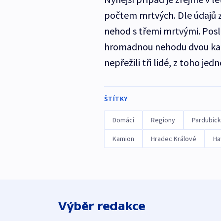
počtem mrtvých. Dle údajů z 
nehod s třemi mrtvými. Posle
hromadnou nehodu dvou kami
nepřežili tři lidé, z toho jedn
ŠTÍTKY
Domácí
Regiony
Pardubick
Kamion
Hradec Králové
Ha
Výběr redakce