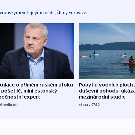
vropskými veřejnými médii, členy Eurovize.
kulace o přímém ruském útoku
Pobyt u vodních ploch 
 pošetilé, míní estonský
duševní pohodu, ukáza
pečnostní expert
mezinárodní studie
16
hodinami
včera v 07:30