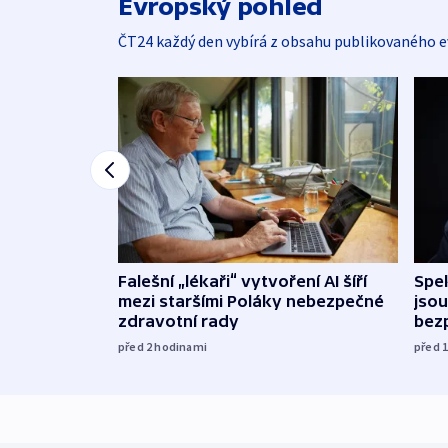
Evropský pohled
ČT24 každý den vybírá z obsahu publikovaného e
Falešní „lékaři“ vytvoření AI šíří
Spe
mezi staršími Poláky nebezpečné
jsou
zdravotní rady
bez
před 2
hodinami
před 