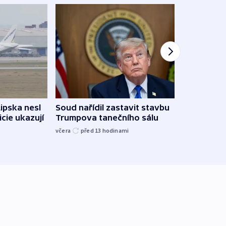
Lipska nesl
Soud nařídil zastavit stavbu
Žido
icie ukazují
Trumpova tanečního sálu
břehu
kriti
včera
před 13
hodinami
před 1