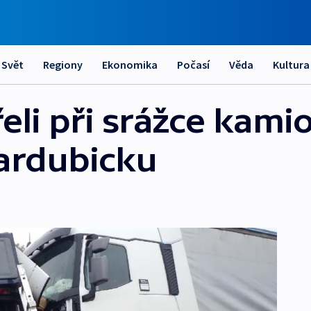
Svět
Regiony
Ekonomika
Počasí
Věda
Kultura
řeli při srážce kami
ardubicku