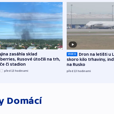
jina zasáhla sklad
Dron na letišti u 
VIDEO
berries, Rusové útočili na trh,
skoro kilo trhaviny, ind
če či stadion
na Rusko
před 13
hodinami
před 13
hodinami
ky
Domácí