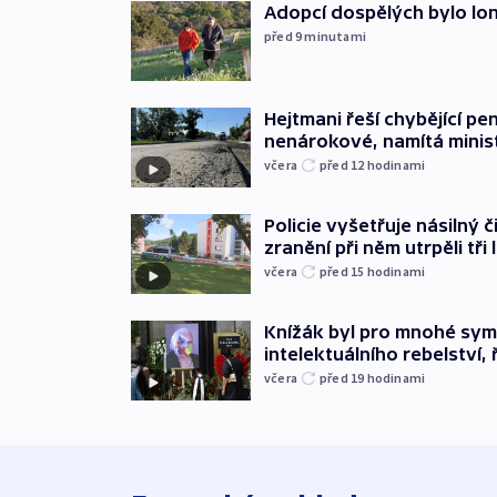
Adopcí dospělých bylo lon
před 9
minutami
Hejtmani řeší chybějící pen
nenárokové, namítá minis
včera
před 12
hodinami
Policie vyšetřuje násilný 
zranění při něm utrpěli tři 
včera
před 15
hodinami
Knížák byl pro mnohé sy
intelektuálního rebelství, 
včera
před 19
hodinami