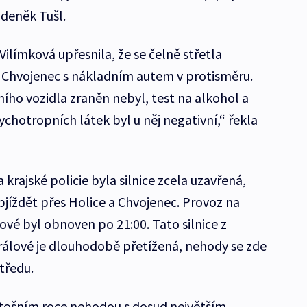
deněk Tušl.
Vilímková upřesnila, že se čelně střetla
 Chvojenec s nákladním autem v protisměru.
dního vozidla zraněn nebyl, test na alkohol a
otropních látek byl u něj negativní,“ řekla
krajské policie byla silnice zcela uzavřená,
bjíždět přes Holice a Chvojenec. Provoz na
lové byl obnoven po 21:00. Tato silnice z
álové je dlouhodobě přetížená, nehody se zde
tředu.
letošním roce nehodou s dosud největším