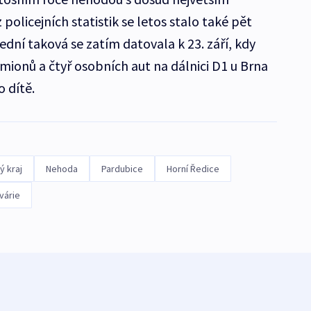
policejních statistik se letos stalo také pět
dní taková se zatím datovala k 23. září, kdy
onů a čtyř osobních aut na dálnici D1 u Brna
o dítě.
ý kraj
Nehoda
Pardubice
Horní Ředice
várie