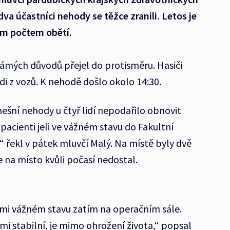
dva účastníci nehody se těžce zranili. Letos je
ím počtem obětí.
ámých důvodů přejel do protisměru. Hasiči
idi z vozů. K nehodě došlo okolo 14:30.
ešní nehody u čtyř lidí nepodařilo obnovit
 pacienti jeli ve vážném stavu do Fakultní
 řekl v pátek mluvčí Malý. Na místě byly dvě
e na místo kvůli počasí nedostal.
lmi vážném stavu zatím na operačním sále.
mi stabilní, je mimo ohrožení života,“ popsal