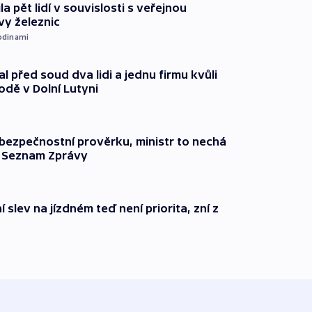
ila pět lidí v souvislosti s veřejnou
vy železnic
odinami
l před soud dva lidi a jednu firmu kvůli
odě v Dolní Lutyni
l bezpečnostní prověrku, ministr to nechá
ší Seznam Zprávy
 slev na jízdném teď není priorita, zní z