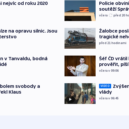
i nejvíc od roku 2020
Policie obvin
soutěží Sprá
včera
před 20
h
íze na opravu silnic. Jsou
Žalobce posla
terstvo
tragické neh
před 21
hodinami
čin v Tanvaldu, bodná
Šéf ČD vráti
lidé
prověřit, pí
včera v 09:06
mbolem svobody a
Zvýšení
VIDEO
řekl Klaus
vlády
včera v 06:45