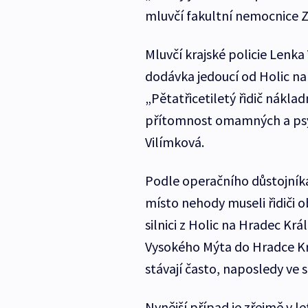
mluvčí fakultní nemocnice Z
Mluvčí krajské policie Lenka 
dodávka jedoucí od Holic na
„Pětatřicetiletý řidič nákla
přítomnost omamných a psych
Vilímková.
Podle operačního důstojníka 
místo nehody museli řidiči o
silnici z Holic na Hradec Krá
Vysokého Mýta do Hradce Kr
stávají často, naposledy ve s
Nynější případ je zřejmě v 