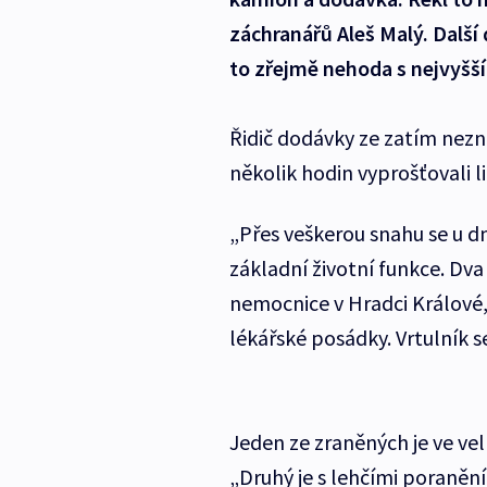
záchranářů Aleš Malý. Další 
to zřejmě nehoda s nejvyšš
Řidič dodávky ze zatím nezn
několik hodin vyprošťovali l
„Přes veškerou snahu se u dn
základní životní funkce. Dva
nemocnice v Hradci Králové,“
lékářské posádky. Vrtulník s
Jeden ze zraněných je ve ve
„Druhý je s lehčími poranění