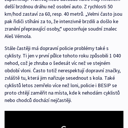
delší brzdnou dráhu než osobní auto. Z rychlosti 50
km/hod zastaví za 60, resp. 40 metrů. „Velmi často jsou
pak řidiči stíháni za to, že intenzivně brzdili a došlo ke
zranění přepravující osoby,“ upozorňuje soudní znalec
Aleš Vémola.
Stále častěji má dopravní policie problémy také s
cyklisty. Ti jen v první půlce tohoto roku způsobili 1 040
nehod, což je zhruba o šedesát víc než ve stejném
období vloni. Často totiž nerespektují dopravní značky,
zvláště tu, která jim nařizuje sesednout s kola. Také
cyklistů letos zemřelo více než loni, policie i BESIP se
proto chtějí zaměřit na místa, kde k nehodám cyklistů
nebo chodců dochází nejčastěji.