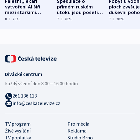
Falešní „lékaři“
Spekulace o
Pobyt u vodn
vytvoření AI šíří
přímém ruském
ploch zvyšuje
mezi staršími
útoku jsou pošetilé,
duševní poho
Poláky nebezpečné
míní estonský
ukázala
8. 8. 2026
7. 8. 2026
7. 8. 2026
zdravotní rady
bezpečnostní
mezinárodní 
expert
Divácké centrum
každý všední den:
8:00—16:00 hodin
261 136 113
info@ceskatelevize.cz
TV program
Pro média
Živé vysílání
Reklama
TV poplatky
Studio Brno