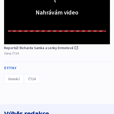
Nahrávám video
Reportáž Richarda Samka a Lenky Drmotové
Zdroj:
ČT24
ŠTÍTKY
Domácí
ČT24
Výběr redakce