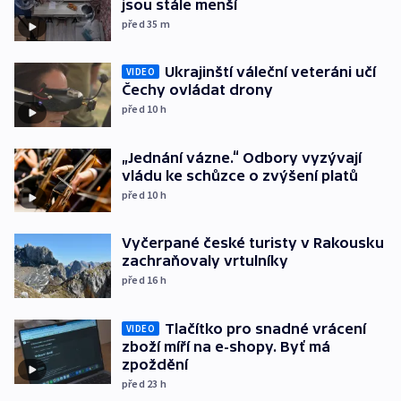
jsou stále menší
před 35
m
Ukrajinští váleční veteráni učí
VIDEO
Čechy ovládat drony
před 10
h
„Jednání vázne.“ Odbory vyzývají
vládu ke schůzce o zvýšení platů
před 10
h
Vyčerpané české turisty v Rakousku
zachraňovaly vrtulníky
před 16
h
Tlačítko pro snadné vrácení
VIDEO
zboží míří na e-shopy. Byť má
zpoždění
před 23
h