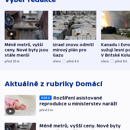
Méně metrů, vyšší
Izrael znovu odmítl
Kanadu i Evro
ceny. Nové byty jsou
mírový plán pro
sužují lesní p
stále menší
Gazu
V Britské Kol
evakuovali tis
před 35
m
včera
před 8
h
včera
před 9
h
Aktuálně z rubriky
Domácí
Rozšíření asistované
VIDEO
reprodukce u ministerstev naráží
před 5
m
Méně metrů, vyšší ceny. Nové byty