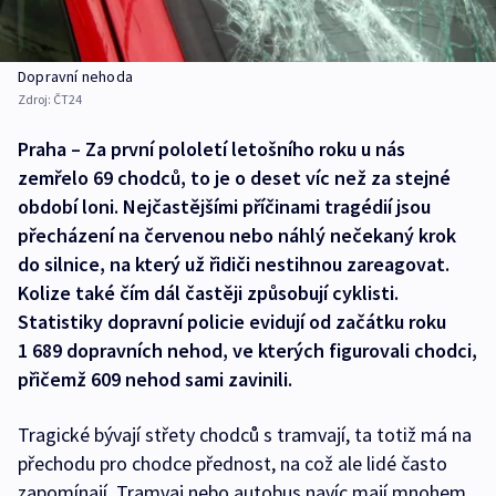
Dopravní nehoda
Zdroj:
ČT24
Praha – Za první pololetí letošního roku u nás
zemřelo 69 chodců, to je o deset víc než za stejné
období loni. Nejčastějšími příčinami tragédií jsou
přecházení na červenou nebo náhlý nečekaný krok
do silnice, na který už řidiči nestihnou zareagovat.
Kolize také čím dál častěji způsobují cyklisti.
Statistiky dopravní policie evidují od začátku roku
1 689 dopravních nehod, ve kterých figurovali chodci,
přičemž 609 nehod sami zavinili.
Tragické bývají střety chodců s tramvají, ta totiž má na
přechodu pro chodce přednost, na což ale lidé často
zapomínají. Tramvaj nebo autobus navíc mají mnohem