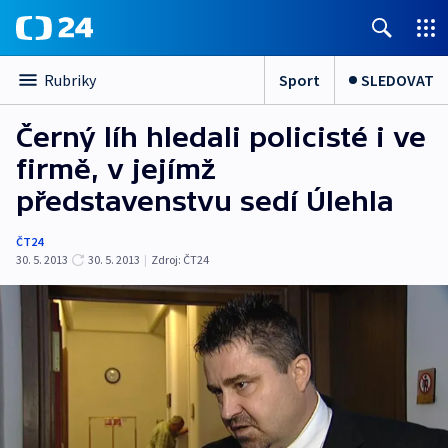
Sport
SLEDOVAT
Rubriky
Černý líh hledali policisté i ve
firmě, v jejímž
představenstvu sedí Úlehla
ČT24
30. 5. 2013
30. 5. 2013
|
Zdroj:
ČT24