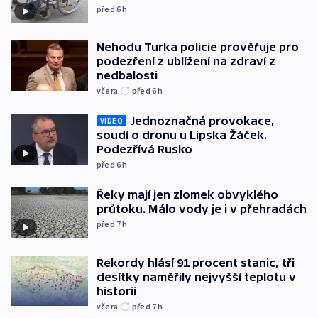
před 6
h
Nehodu Turka policie prověřuje pro
podezření z ublížení na zdraví z
nedbalosti
včera
před 6
h
Jednoznačná provokace,
VIDEO
soudí o dronu u Lipska Žáček.
Podezřívá Rusko
před 6
h
Řeky mají jen zlomek obvyklého
průtoku. Málo vody je i v přehradách
před 7
h
Rekordy hlásí 91 procent stanic, tři
desítky naměřily nejvyšší teplotu v
historii
včera
před 7
h