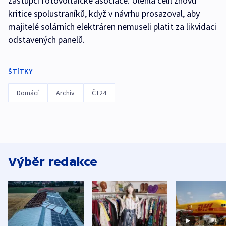
zástupci fotovoltaické asociace. Úlehla čelil znovu
kritice spolustraníků, když v návrhu prosazoval, aby
majitelé solárních elektráren nemuseli platit za likvidaci
odstavených panelů.
ŠTÍTKY
Domácí
Archiv
ČT24
Výběr redakce