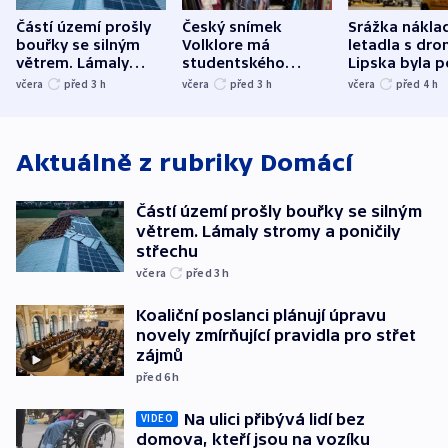
Částí území prošly
Český snímek
Srážka nákla
bouřky se silným
Volklore má
letadla s dr
větrem. Lámaly
studentského
Lipska byla p
stromy a poničily
Oscara, zabojuje o
německého mi
včera
před 3
h
včera
před 3
h
včera
před 4
h
střechu
cenu za krátký film
hybridní útok
Aktuálně z rubriky
Domácí
Částí území prošly bouřky se silným
větrem. Lámaly stromy a poničily
střechu
včera
před 3
h
Koaliční poslanci plánují úpravu
novely zmírňující pravidla pro střet
zájmů
před 6
h
Na ulici přibývá lidí bez
VIDEO
domova, kteří jsou na vozíku