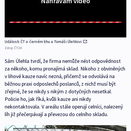
Nahrávám video
Události ČT o černém lihu a Tomáši Úlehlovi
Zdroj:
ČT24
Sám Úlehla tvrdí, že firma nemůže nést odpovědnost
za někoho, komu pronajímá sklad. Nikoho z obviněných
v lihové kauze navíc nezná, přičemž se odvolává na
běžnou praxi odposlechů poslanců, z nichž musí být
zřejmé, že se nikdy s nikým z dotyčných nesetkal.
Policie ho, jak říká, kvůli kauze ani nikdy
nekontaktovala. V areálu stále operují celníci, nalezený
líh již přečerpávají a převezou do celního skladu.