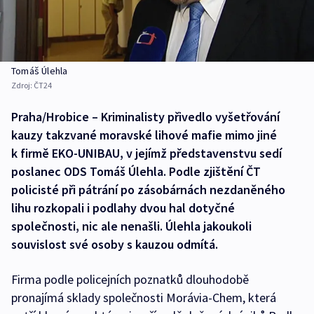
Tomáš Úlehla
Zdroj:
ČT24
Praha/Hrobice – Kriminalisty přivedlo vyšetřování
kauzy takzvané moravské lihové mafie mimo jiné
k firmě EKO-UNIBAU, v jejímž představenstvu sedí
poslanec ODS Tomáš Úlehla. Podle zjištění ČT
policisté při pátrání po zásobárnách nezdaněného
lihu rozkopali i podlahy dvou hal dotyčné
společnosti, nic ale nenašli. Úlehla jakoukoli
souvislost své osoby s kauzou odmítá.
Firma podle policejních poznatků dlouhodobě
pronajímá sklady společnosti Morávia-Chem, která