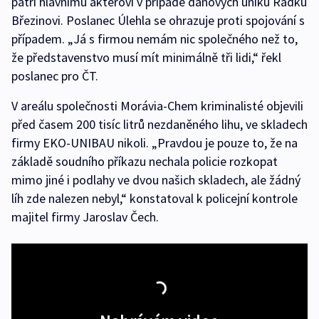
patří hlavnímu aktérovi v případě daňových úniků Radku
Březinovi. Poslanec Úlehla se ohrazuje proti spojování s
případem. „Já s firmou nemám nic společného než to,
že představenstvo musí mít minimálně tři lidi,“ řekl
poslanec pro ČT.
V areálu společnosti Morávia-Chem kriminalisté objevili
před časem 200 tisíc litrů nezdaněného lihu, ve skladech
firmy EKO-UNIBAU nikoli. „Pravdou je pouze to, že na
základě soudního příkazu nechala policie rozkopat
mimo jiné i podlahy ve dvou našich skladech, ale žádný
líh zde nalezen nebyl,“ konstatoval k policejní kontrole
majitel firmy Jaroslav Čech.