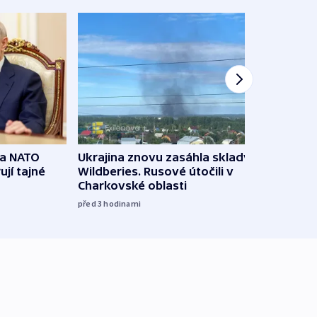
na NATO
Ukrajina znovu zasáhla sklady
VIDEO
ují tajné
Wildberies. Rusové útočili v
není 
Charkovské oblasti
před 6
před 3
hodinami