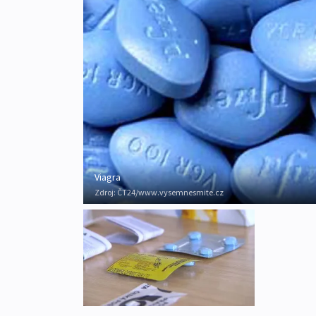
Viagra
Zdroj:
ČT24/www.vysemnesmite.cz