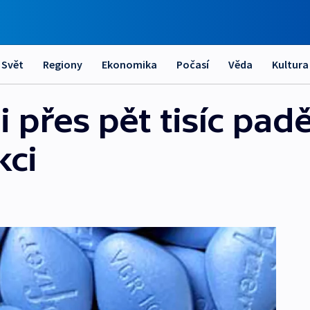
Svět
Regiony
Ekonomika
Počasí
Věda
Kultura
li přes pět tisíc pa
kci