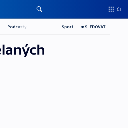
ČT
Podcasty
Sport
SLEDOVAT
dělaných