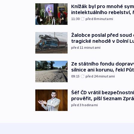
Knížák byl pro mnohé sy
intelektuálního rebelství, 
11:30
před 8
minutami
Žalobce poslal před soud d
tragické nehodě v Dolní L
před 11
minutami
Ze státního fondu doprav
silnice ani korunu, řekl Pů
09:15
před 24
minutami
Šéf ČD vrátil bezpečnostn
prověřit, píší Seznam Zpr
před 3
hodinami