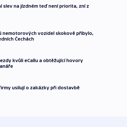
 slev na jízdném teď není priorita, zní z
čů nemotorových vozidel skokově přibylo,
ředních Čechách
ezdy kvůli eCallu a obtěžující hovory
ranáře
firmy usilují o zakázky při dostavbě