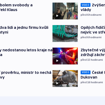
mbolem svobody a
Zvýšení
VIDEO
řekl Klaus
vlády
před 6
hodinami
va lidi a jednu firmu kvůli
Opilých řidi
utyni
nejvíc ve st
před 6
hodinami
y nedostanou letos kraje na
Zbytečné výj
ta
zdržují zách
před 15
hodinami
České 
í prověrku, ministr to nechá
VIDEO
Dukovan
ávy
před 16
hodinami