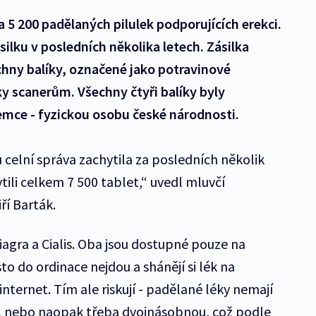
a 5 200 padělaných pilulek podporujících erekci.
ilku v posledních několika letech. Zásilka
echny balíky, označené jako potravinové
íky scanerům. Všechny čtyři balíky byly
emce - fyzickou osobu české národnosti.
u celní správa zachytila za posledních několik
tili celkem 7 500 tablet,“ uvedl mluvčí
ří Barták.
Viagra a Cialis. Oba jsou dostupné pouze na
sto do ordinace nejdou a shánějí si lék na
internet. Tím ale riskují - padělané léky nemají
, nebo naopak třeba dvojnásobnou, což podle