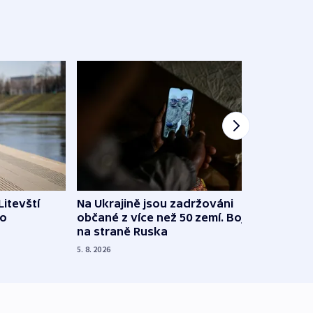
Litevští
Na Ukrajině jsou zadržováni
Španě
 o
občané z více než 50 zemí. Bojovali
dosta
na straně Ruska
4. 8. 20
5. 8. 2026