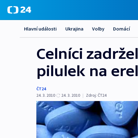
Hlavní události
Ukrajina
Volby
Domácí
Celníci zadrže
pilulek na ere
ČT24
24. 3. 2010
24. 3. 2010
|
Zdroj:
ČT24