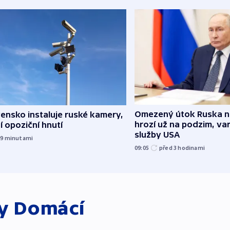
Omezený útok Ruska 
ensko instaluje ruské kamery,
hrozí už na podzim, var
í opoziční hnutí
služby USA
29
minutami
09:05
před 3
hodinami
ky
Domácí