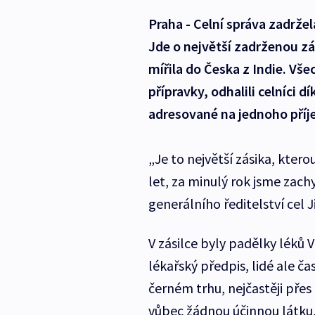
Praha - Celní správa zadržel
Jde o největší zadrženou zás
mířila do Česka z Indie. Vš
přípravky, odhalili celníci d
adresované na jednoho příj
„Je to největší zásika, ktero
let, za minulý rok jsme zachy
generálního ředitelství cel Ji
V zásilce byly padělky léků 
lékařský předpis, lidé ale ča
černém trhu, nejčastěji přes 
vůbec žádnou účinnou látku