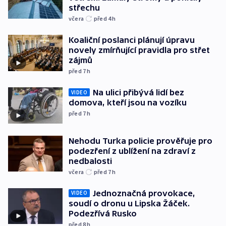
střechu
včera
před 4
h
Koaliční poslanci plánují úpravu
novely zmírňující pravidla pro střet
zájmů
před 7
h
Na ulici přibývá lidí bez
VIDEO
domova, kteří jsou na vozíku
před 7
h
Nehodu Turka policie prověřuje pro
podezření z ublížení na zdraví z
nedbalosti
včera
před 7
h
Jednoznačná provokace,
VIDEO
soudí o dronu u Lipska Žáček.
Podezřívá Rusko
před 8
h