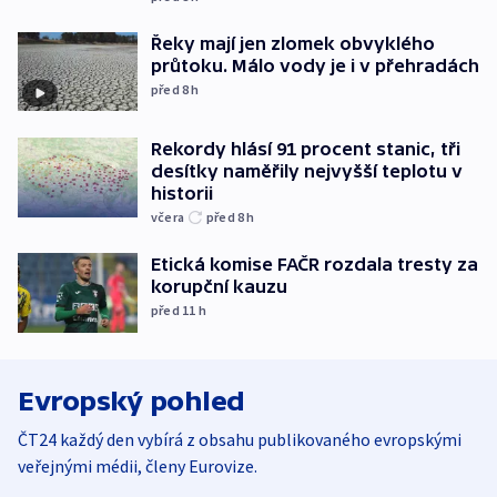
Řeky mají jen zlomek obvyklého
průtoku. Málo vody je i v přehradách
před 8
h
Rekordy hlásí 91 procent stanic, tři
desítky naměřily nejvyšší teplotu v
historii
včera
před 8
h
Etická komise FAČR rozdala tresty za
korupční kauzu
před 11
h
Evropský pohled
ČT24 každý den vybírá z obsahu publikovaného evropskými
veřejnými médii, členy Eurovize.