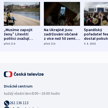
„Musíme zapojit
Na Ukrajině jsou
Španělský
ženy.“ Litevští
zadržováni občané
pořadatel fes
politici zvažují
z více než 50 zemí.
dostal pokut
dohodu o
Bojovali na straně
nekalé prakti
před 11
h
před 12
h
4. 8. 2026
demografii
Ruska
Divácké centrum
každý všední den:
8:00—16:00 hodin
261 136 113