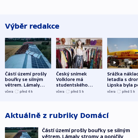
Výběr redakce
Částí území prošly
Český snímek
Srážka nákla
bouřky se silným
Volklore má
letadla s dr
větrem. Lámaly
studentského
Lipska byla p
stromy a poničily
Oscara, zabojuje o
německého mi
včera
před 4
h
včera
před 5
h
včera
před 5
h
střechu
cenu za krátký film
hybridní útok
Aktuálně z rubriky
Domácí
Částí území prošly bouřky se silným
větrem. Lámaly stromy a poničily