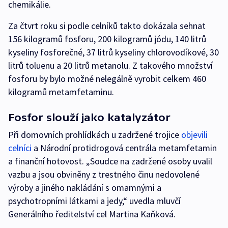
chemikálie.
Za čtvrt roku si podle celníků takto dokázala sehnat
156 kilogramů fosforu, 200 kilogramů jódu, 140 litrů
kyseliny fosforečné, 37 litrů kyseliny chlorovodíkové, 30
litrů toluenu a 20 litrů metanolu. Z takového množství
fosforu by bylo možné nelegálně vyrobit celkem 460
kilogramů metamfetaminu.
Fosfor slouží jako katalyzátor
Při domovních prohlídkách u zadržené trojice
objevili
celníci
a Národní protidrogová centrála metamfetamin
a finanční hotovost. „Soudce na zadržené osoby uvalil
vazbu a jsou obviněny z trestného činu nedovolené
výroby a jiného nakládání s omamnými a
psychotropními látkami a jedy,“ uvedla mluvčí
Generálního ředitelství cel Martina Kaňková.