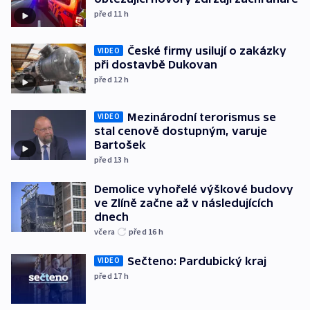
před 11
h
České firmy usilují o zakázky
VIDEO
při dostavbě Dukovan
před 12
h
Mezinárodní terorismus se
VIDEO
stal cenově dostupným, varuje
Bartošek
před 13
h
Demolice vyhořelé výškové budovy
ve Zlíně začne až v následujících
dnech
včera
před 16
h
Sečteno: Pardubický kraj
VIDEO
před 17
h