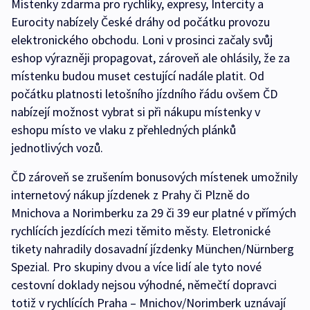
Místenky zdarma pro rychlíky, expresy, Intercity a
Eurocity nabízely České dráhy od počátku provozu
elektronického obchodu. Loni v prosinci začaly svůj
eshop výrazněji propagovat, zároveň ale ohlásily, že za
místenku budou muset cestující nadále platit. Od
počátku platnosti letošního jízdního řádu ovšem ČD
nabízejí možnost vybrat si při nákupu místenky v
eshopu místo ve vlaku z přehledných plánků
jednotlivých vozů.
ČD zároveň se zrušením bonusových místenek umožnily
internetový nákup jízdenek z Prahy či Plzně do
Mnichova a Norimberku za 29 či 39 eur platné v přímých
rychlících jezdících mezi těmito městy. Eletronické
tikety nahradily dosavadní jízdenky München/Nürnberg
Spezial. Pro skupiny dvou a více lidí ale tyto nové
cestovní doklady nejsou výhodné, němečtí dopravci
totiž v rychlících Praha – Mnichov/Norimberk uznávají