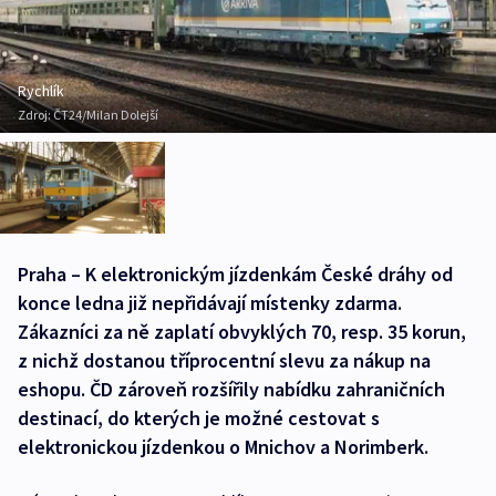
Rychlík
Zdroj:
ČT24/Milan Dolejší
Praha – K elektronickým jízdenkám České dráhy od
konce ledna již nepřidávají místenky zdarma.
Zákazníci za ně zaplatí obvyklých 70, resp. 35 korun,
z nichž dostanou tříprocentní slevu za nákup na
eshopu. ČD zároveň rozšířily nabídku zahraničních
destinací, do kterých je možné cestovat s
elektronickou jízdenkou o Mnichov a Norimberk.