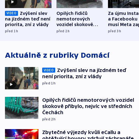
Zvýšení slev
Opilých řidičů
Za újmu Inst
VIDEO
na jízdném teď není
nemotorových
a Facebooku
priorita, zní z vlády
vozidel skokově
musí Meta zap
přibylo, nejvíc ve
půl miliardy 
před 1
h
před 2
h
před 3
h
středních Čechách
Aktuálně z rubriky
Domácí
Zvýšení slev na jízdném teď
VIDEO
není priorita, zní z vlády
před 1
h
Opilých řidičů nemotorových vozidel
skokově přibylo, nejvíc ve středních
Čechách
před 2
h
Zbytečné výjezdy kvůli eCallu a
obtěžující hovory zdržují záchranáře