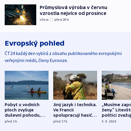
Průmyslová výroba v červnu
vzrostla nejvíce od prosince
včera
před 20
h
Evropský pohled
ČT24 každý den vybírá z obsahu publikovaného evropskými
veřejnými médii, členy Eurovize.
Pobyt u vodních
Jiný jazyk i technika.
„Musíme zapo
ploch zvyšuje
Ve Francii
ženy.“ Litevšt
duševní pohodu,
spolupracují hasiči z
politici zvažuj
ukázala
různých zemí
dohodu o
před 1
h
před 17
h
5. 8. 2026
mezinárodní studie
demografii