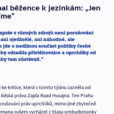
nal běžence k jezinkám: „Jen
číme“
práv z různých zdrojů není porušování
ani ojedinělé, ani náhodné, ale
e jde o nedílnou součást politiky české
by odradila přistěhovalce a uprchlíky od
by tam zůstávali.
i ke kritice, která v tomto týdnu zazněla od
lidská práva Zajda Raad Husajna. Ten Prahu
orušování práv uprchlíků, mimo jiné zbytečně
Zemana ovšem vycházel z hlasu ombudsmanky