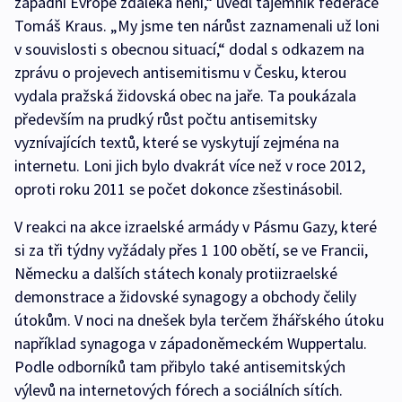
západní Evropě zdaleka není,“ uvedl tajemník federace
Tomáš Kraus. „My jsme ten nárůst zaznamenali už loni
v souvislosti s obecnou situací,“ dodal s odkazem na
zprávu o projevech antisemitismu v Česku, kterou
vydala pražská židovská obec na jaře. Ta poukázala
především na prudký růst počtu antisemitsky
vyznívajících textů, které se vyskytují zejména na
internetu. Loni jich bylo dvakrát více než v roce 2012,
oproti roku 2011 se počet dokonce zšestinásobil.
V reakci na akce izraelské armády v Pásmu Gazy, které
si za tři týdny vyžádaly přes 1 100 obětí, se ve Francii,
Německu a dalších státech konaly protiizraelské
demonstrace a židovské synagogy a obchody čelily
útokům. V noci na dnešek byla terčem žhářského útoku
například synagoga v západoněmeckém Wuppertalu.
Podle odborníků tam přibylo také antisemitských
výlevů na internetových fórech a sociálních sítích.