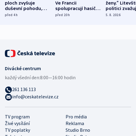
ploch zvyšuje
Ve Francii
ženy.“ Litevšt
duševní pohodu,
spolupracují hasiči z
politici zvažuj
ukázala
různých zemí
dohodu o
před 4
h
před 20
h
5. 8. 2026
mezinárodní studie
demografii
Divácké centrum
každý všední den:
8:00—16:00 hodin
261 136 113
info@ceskatelevize.cz
TV program
Pro média
Živé vysílání
Reklama
TV poplatky
Studio Brno