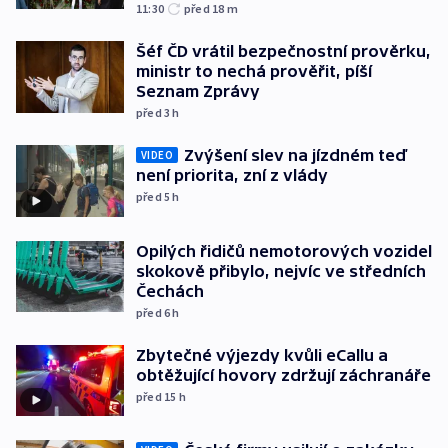
11:30
před 18
m
Šéf ČD vrátil bezpečnostní prověrku,
ministr to nechá prověřit, píší
Seznam Zprávy
před 3
h
Zvýšení slev na jízdném teď
VIDEO
není priorita, zní z vlády
před 5
h
Opilých řidičů nemotorových vozidel
skokově přibylo, nejvíc ve středních
Čechách
před 6
h
Zbytečné výjezdy kvůli eCallu a
obtěžující hovory zdržují záchranáře
před 15
h