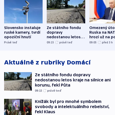
Slovensko instaluje
Ze státního fondu
Omezený úto
ruské kamery, tvrdí
dopravy
Ruska na NA
opoziční hnutí
nedostanou letos
hrozí už na p
kraje na silnice ani
varují tajné s
Právě teď
09:15
právě teď
09:05
před 3
h
korunu, řekl Půta
USA
Aktuálně z rubriky
Domácí
Ze státního fondu dopravy
nedostanou letos kraje na silnice ani
korunu, řekl Půta
09:15
právě teď
Knížák byl pro mnohé symbolem
svobody a intelektuálního rebelství,
řekl Klaus