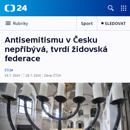
Sport
SLEDOVAT
Rubriky
Antisemitismu v Česku
nepřibývá, tvrdí židovská
federace
ČT24
29. 7. 2014
29. 7. 2014
|
Zdroj:
ČT24