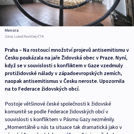
Menora
Zdroj:
Luboš Pavlíček/ČTK
Praha – Na rostoucí množství projevů antisemitismu v
Česku poukázala na jaře Židovská obec v Praze. Nyní,
když se v souvislosti s konfliktem v Gaze vzedmuly
protižidovské nálady v západoevropských zemích,
naopak antisemitismus v Česku neroste. Upozornila
na to Federace židovských obcí.
Postoje většinové české společnosti k židovské
komunitě se podle Federace židovských obcí v
souvislosti s konfliktem v Pásmu Gazy nezměnily.
„Momentálně u nás ta situace tak dramatická jako v