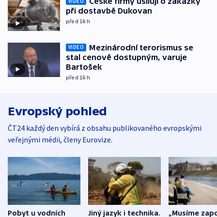
České firmy usilují o zakázky
VIDEO
při dostavbě Dukovan
před 16
h
Mezinárodní terorismus se
VIDEO
stal cenově dostupným, varuje
Bartošek
před 16
h
Evropský pohled
ČT24 každý den vybírá z obsahu publikovaného evropskými
veřejnými médii, členy Eurovize.
Pobyt u vodních
Jiný jazyk i technika.
„Musíme zapo