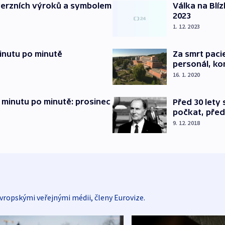
verzních výroků a symbolem
Válka na Blí
2023
1. 12. 2023
inutu po minutě
Za smrt paci
personál, kon
16. 1. 2020
 minutu po minutě: prosinec
Před 30 lety
počkat, před
9. 12. 2018
vropskými veřejnými médii, členy Eurovize.