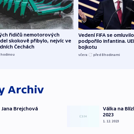
lých řidičů nemotorových
Vedení FIFA se omluvil
del skokově přibylo, nejvíc ve
podpořilo Infantina. UE
edních Čechách
bojkotu
1
hodinou
včera
před 8
hodinami
ky
Archiv
 Jana Brejchová
Válka na Blí
2023
1. 12. 2023