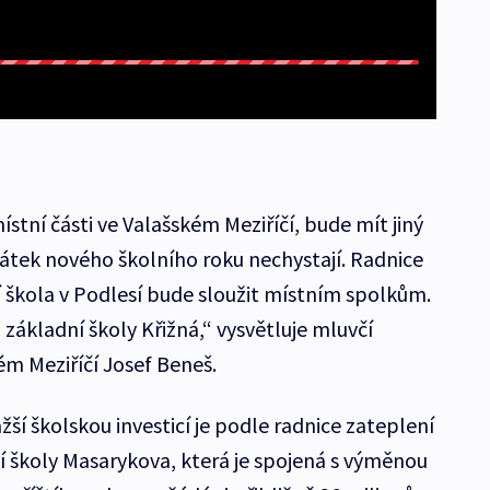
ístní části ve Valašském Meziříčí, bude mít jiný
átek nového školního roku nechystají. Radnice
ní škola v Podlesí bude sloužit místním spolkům.
 základní školy Křižná,“ vysvětluje mluvčí
ém Meziříčí Josef Beneš.
ažší školskou investicí je podle radnice zateplení
 školy Masarykova, která je spojená s výměnou