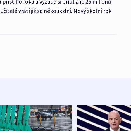
 příštího roku a vyžádá si přibližně 26 milionů
učitelé vrátí již za několik dní. Nový školní rok