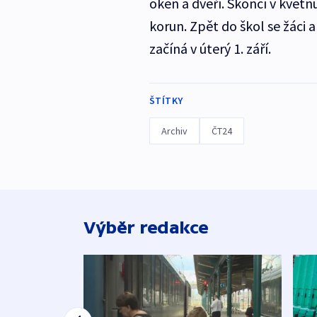
oken a dveří. Skončí v květnu
korun. Zpět do škol se žáci a 
začíná v úterý 1. září.
ŠTÍTKY
Archiv
ČT24
Výběr redakce