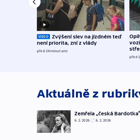
Opi
Zvýšení slev na jízdném teď
VIDEO
vozi
není priorita, zní z vlády
stř
před 24
minutami
před 
Aktuálně z rubri
Zemřela „česká Bardotka“
6. 2. 2026
6. 2. 2026