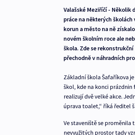
Valašské Meziříčí - Několik
práce na některých školách v
korun a město na ně získal
novém školním roce ale neb
škola. Zde se rekonstrukční
přechodně v náhradních pro
Základní škola Šafaříkova je
škol, kde na konci prázdnin fi
realizují dvě velké akce. Jed
úprava toalet,“ říká ředitel š
Ve staveniště se proměnila t
nevyužitých prostor tady vzn