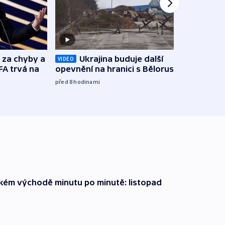
o za chyby a
Ukrajina buduje další
Zbyte
VIDEO
FA trvá na
opevnění na hranici s Běloruskem
obtěž
zách
před 8
hodinami
před 9
zkém východě minutu po minutě: listopad