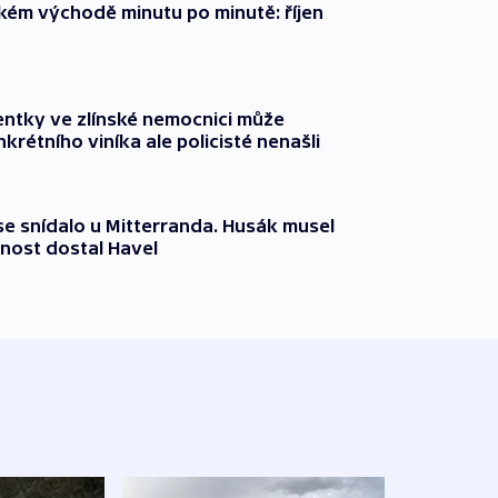
zkém východě minutu po minutě: říjen
entky ve zlínské nemocnici může
krétního viníka ale policisté nenašli
 se snídalo u Mitterranda. Husák musel
nost dostal Havel