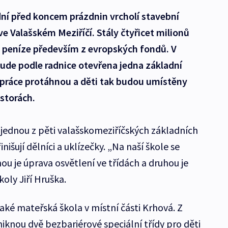
 dní před koncem prázdnin vrcholí stavební
e Valašském Meziříčí. Stály čtyřicet milionů
o peníze především z evropských fondů. V
ude podle radnice otevřena jedna základní
 práce protáhnou a děti tak budou umístěny
storách.
 jednou z pěti valašskomeziříčských základních
nišují dělníci a uklízečky. „Na naší škole se
nou je úprava osvětlení ve třídách a druhou je
koly Jiří Hruška.
aké mateřská škola v místní části Krhová. Z
iknou dvě bezbariérové speciální třídy pro děti