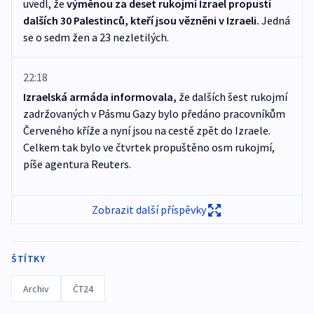
uvedl, že
výměnou za deset rukojmí Izrael propustí
dalších 30 Palestinců, kteří jsou vězněni v Izraeli.
Jedná
se o sedm žen a 23 nezletilých.
22:18
Izraelská armáda informovala,
že dalších šest rukojmí
zadržovaných v Pásmu Gazy bylo předáno pracovníkům
Červeného kříže a nyní jsou na cestě zpět do Izraele.
Celkem tak bylo ve čtvrtek propuštěno osm rukojmí,
píše agentura Reuters.
Zobrazit další příspěvky
ŠTÍTKY
Archiv
ČT24