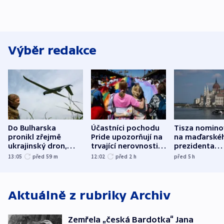
Výběr redakce
Do Bulharska
Účastníci pochodu
Tisza nomino
pronikl zřejmě
Pride upozorňují na
na maďarské
ukrajinský dron,
trvající nerovnosti i
prezidenta
explodoval kilometr
společenskou
bývalého šéf
13:05
před 59
m
12:02
před 2
h
před 5
h
od plynovodu
atmosféru
nejvyššího s
Aktuálně z rubriky
Archiv
Zemřela „česká Bardotka“ Jana