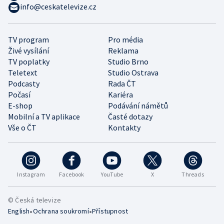
info@ceskatelevize.cz
TV program
Pro média
Živé vysílání
Reklama
TV poplatky
Studio Brno
Teletext
Studio Ostrava
Podcasty
Rada ČT
Počasí
Kariéra
E-shop
Podávání námětů
Mobilní a TV aplikace
Časté dotazy
Vše o ČT
Kontakty
Instagram
Facebook
YouTube
X
Threads
© Česká televize
•
•
English
Ochrana soukromí
Přístupnost