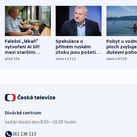
Falešní „lékaři“
Spekulace o
Pobyt u vodn
vytvoření AI šíří
přímém ruském
ploch zvyšuje
mezi staršími
útoku jsou pošetilé,
duševní poho
Poláky nebezpečné
míní estonský
ukázala
před 13
h
včera v 17:11
včera v 07:30
zdravotní rady
bezpečnostní
mezinárodní 
expert
Divácké centrum
každý všední den:
8:00—16:00 hodin
261 136 113