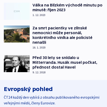
Válka na Blízkém východě minutu po
minutě: říjen 2023
1. 12. 2023
Za smrt pacientky ve zlínské
nemocnici může personál,
konkrétního viníka ale policisté
nenašli
16. 1. 2020
Před 30 lety se snídalo u
Mitterranda. Husák musel počkat,
přednost dostal Havel
9. 12. 2018
Evropský pohled
ČT24 každý den vybírá z obsahu publikovaného evropskými
veřejnými médii, členy Eurovize.