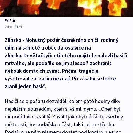
Požár
Zdroj:
ČT24
Zlínsko - Mohutný požár časně ráno zničil rodinný
dům na samotě u obce Jaroslavice na
Zlínsku. Devětačtyřicetiletého majitele nalezli hasiči
mrtvého, ale podařilo se jim alespoň zachránit
několik domácích zvířat. Příčinu tragédie
vyšetřovatelé zatím neznají. Při zásahu se lehce
zranil jeden hasič.
Hasiči se o požáru dozvěděli kolem páté hodiny díky
nejbližším sousedům, kteří si všimli dýmu. „Oheň byl
mimořádně rozsáhlý. Zasáhl jak obytné části, všechny
místnosti, hospodářskou část, tak i celou střechu.
Podařilo se nám plameny dostat pod kontrolu asi po