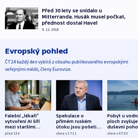
Před 30 lety se snídalo u
Mitterranda. Husák musel počkat,
přednost dostal Havel
9. 12. 2018
Evropský pohled
ČT24 každý den vybírá z obsahu publikovaného evropskými
veřejnými médii, členy Eurovize.
Falešní „lékaři“
Spekulace o
Pobyt u vodn
vytvoření AI šíří
přímém ruském
ploch zvyšuje
mezi staršími
útoku jsou pošetilé,
duševní poho
Poláky nebezpečné
míní estonský
ukázala
před 13
h
včera v 17:11
včera v 07:30