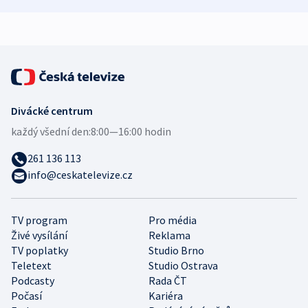
zdravotní rady
bezpečnostní
mezinárodní 
expert
Divácké centrum
každý všední den:
8:00—16:00 hodin
261 136 113
info@ceskatelevize.cz
TV program
Pro média
Živé vysílání
Reklama
TV poplatky
Studio Brno
Teletext
Studio Ostrava
Podcasty
Rada ČT
Počasí
Kariéra