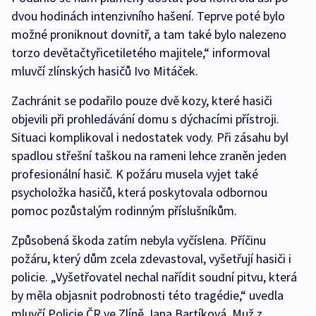
dvou hodinách intenzivního hašení. Teprve poté bylo
možné proniknout dovnitř, a tam také bylo nalezeno
torzo devětačtyřicetiletého majitele,“ informoval
mluvčí zlínských hasičů Ivo Mitáček.
Zachránit se podařilo pouze dvě kozy, které hasiči
objevili při prohledávání domu s dýchacími přístroji.
Situaci komplikoval i nedostatek vody. Při zásahu byl
spadlou střešní taškou na rameni lehce zraněn jeden
profesionální hasič. K požáru musela vyjet také
psycholožka hasičů, která poskytovala odbornou
pomoc pozůstalým rodinným příslušníkům.
Způsobená škoda zatím nebyla vyčíslena. Příčinu
požáru, který dům zcela zdevastoval, vyšetřují hasiči i
policie. „Vyšetřovatel nechal nařídit soudní pitvu, která
by měla objasnit podrobnosti této tragédie,“ uvedla
mluvčí Policie ČR ve Zlíně Jana Bartíková. Muž z