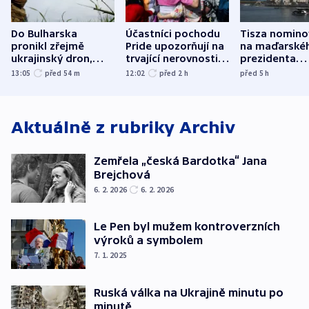
Do Bulharska
Účastníci pochodu
Tisza nomino
pronikl zřejmě
Pride upozorňují na
na maďarské
ukrajinský dron,
trvající nerovnosti i
prezidenta
explodoval kilometr
společenskou
bývalého šéf
13:05
před 54
m
12:02
před 2
h
před 5
h
od plynovodu
atmosféru
nejvyššího s
Aktuálně z rubriky
Archiv
Zemřela „česká Bardotka“ Jana
Brejchová
6. 2. 2026
6. 2. 2026
Le Pen byl mužem kontroverzních
výroků a symbolem
7. 1. 2025
Ruská válka na Ukrajině minutu po
minutě