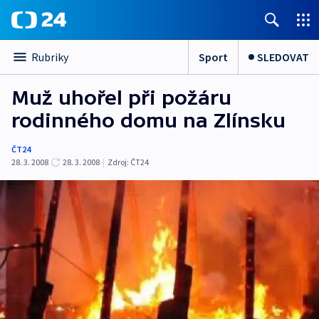
Sport
SLEDOVAT
Rubriky
Muž uhořel při požáru
rodinného domu na Zlínsku
ČT24
28. 3. 2008
28. 3. 2008
|
Zdroj:
ČT24