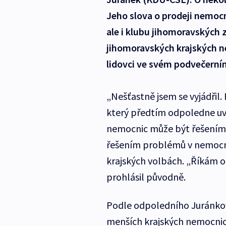
Jeho slova o prodeji nemocn
ale i klubu jihomoravských
jihomoravských krajských n
lidovci ve svém podvečerní
„Nešťastně jsem se vyjádřil. 
který předtím odpoledne uved
nemocnic může být řešením je
řešením problémů v nemocn
krajských volbách. „Říkám ot
prohlásil původně.
Podle odpoledního Juránkova
menších krajských nemocnic 