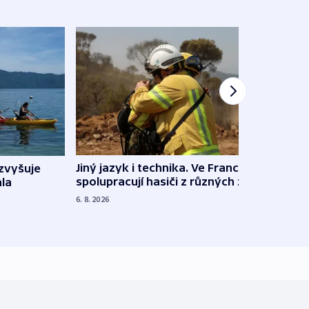
Jiný jazyk i technika. Ve Francii
zvyšuje
„Musí
spolupracují hasiči z různých zemí
la
polit
demo
6. 8. 2026
5. 8. 20