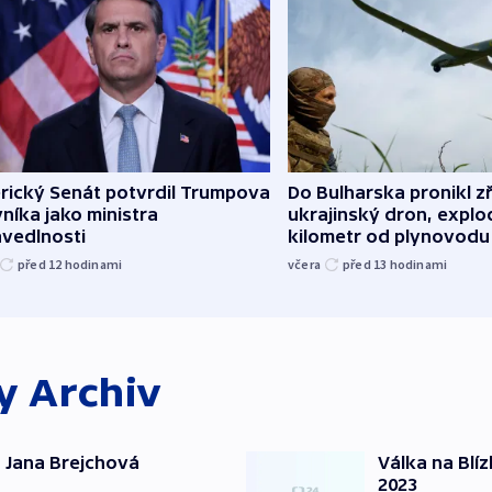
rický Senát potvrdil Trumpova
Do Bulharska pronikl z
níka jako ministra
ukrajinský dron, explo
avedlnosti
kilometr od plynovodu
před 12
hodinami
včera
před 13
hodinami
ky
Archiv
 Jana Brejchová
Válka na Blí
2023