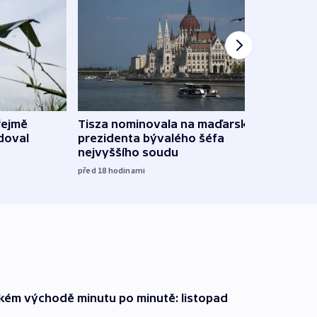
řejmě
Tisza nominovala na maďarského
Ruský
doval
prezidenta bývalého šéfa
čtyři 
nejvyššího soudu
včera
před 18
hodinami
zkém východě minutu po minutě: listopad