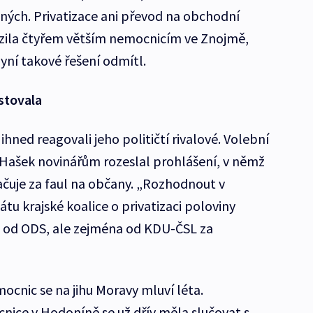
ch. Privatizace ani převod na obchodní
ozila čtyřem větším nemocnicím ve Znojmě,
Nyní takové řešení odmítl.
stovala
hned reagovali jeho političtí rivalové. Volební
 Hašek novinářům rozeslal prohlášení, v němž
čuje za faul na občany. „Rozhodnout v
u krajské koalice o privatizaci poloviny
i od ODS, ale zejména od KDU-ČSL za
ocnic se na jihu Moravy mluví léta.
ice v Hodoníně se už dřív měla slučovat s