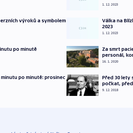
1. 12. 2023
verzních výroků a symbolem
Válka na Blí
2023
1. 12. 2023
inutu po minutě
Za smrt paci
personál, kon
16. 1. 2020
 minutu po minutě: prosinec
Před 30 lety
počkat, před
9. 12. 2018