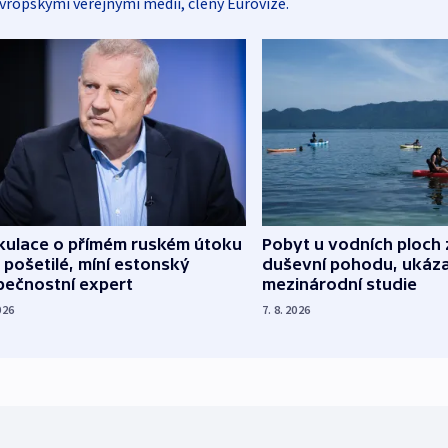
vropskými veřejnými médii, členy Eurovize.
kulace o přímém ruském útoku
Pobyt u vodních ploch 
 pošetilé, míní estonský
duševní pohodu, ukáza
pečnostní expert
mezinárodní studie
026
7. 8. 2026