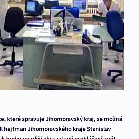
e, které spravuje Jihomoravský kraj, se možná
dl hejtman Jihomoravského kraje Stanislav
k hodin později ale vzal své prohlášení zpět.