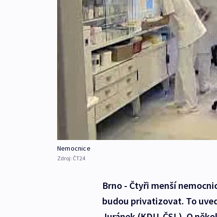
Nemocnice
Zdroj:
ČT24
Brno - Čtyři menší nemocnic
budou privatizovat. To uve
Juránek (KDU-ČSL). O několi