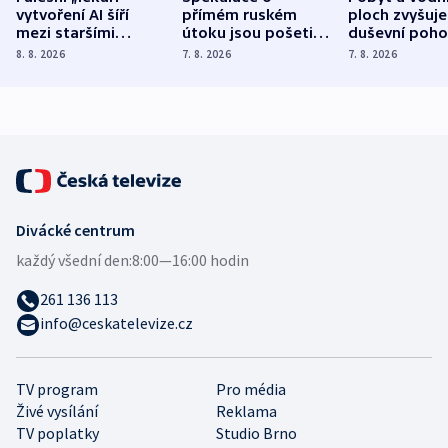
vytvoření AI šíří
přímém ruském
ploch zvyšuje
mezi staršími
útoku jsou pošetilé,
duševní poho
Poláky nebezpečné
míní estonský
ukázala
8. 8. 2026
7. 8. 2026
7. 8. 2026
zdravotní rady
bezpečnostní
mezinárodní 
expert
Divácké centrum
každý všední den:
8:00—16:00 hodin
261 136 113
info@ceskatelevize.cz
TV program
Pro média
Živé vysílání
Reklama
TV poplatky
Studio Brno