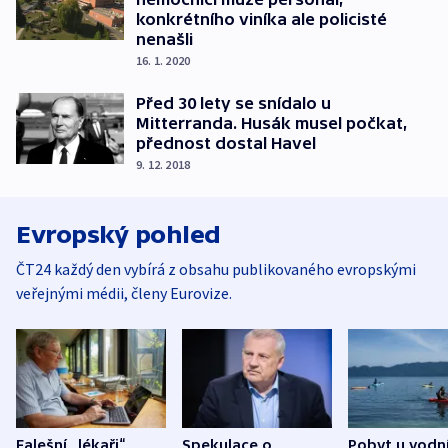
konkrétního viníka ale policisté
nenašli
16. 1. 2020
Před 30 lety se snídalo u
Mitterranda. Husák musel počkat,
přednost dostal Havel
9. 12. 2018
Evropský pohled
ČT24 každý den vybírá z obsahu publikovaného evropskými
veřejnými médii, členy Eurovize.
Falešní „lékaři“
Spekulace o
Pobyt u vodn