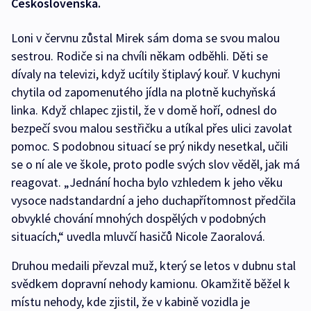
Československa.
Loni v červnu zůstal Mirek sám doma se svou malou
sestrou. Rodiče si na chvíli někam odběhli. Děti se
dívaly na televizi, když ucítily štiplavý kouř. V kuchyni
chytila od zapomenutého jídla na plotně kuchyňská
linka. Když chlapec zjistil, že v domě hoří, odnesl do
bezpečí svou malou sestřičku a utíkal přes ulici zavolat
pomoc. S podobnou situací se prý nikdy nesetkal, učili
se o ní ale ve škole, proto podle svých slov věděl, jak má
reagovat. „Jednání hocha bylo vzhledem k jeho věku
vysoce nadstandardní a jeho duchapřítomnost předčila
obvyklé chování mnohých dospělých v podobných
situacích,“ uvedla mluvčí hasičů Nicole Zaoralová.
Druhou medaili převzal muž, který se letos v dubnu stal
svědkem dopravní nehody kamionu. Okamžitě běžel k
místu nehody, kde zjistil, že v kabině vozidla je