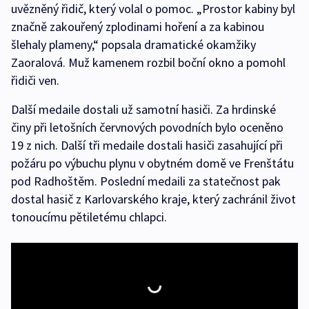
uvězněný řidič, který volal o pomoc. „Prostor kabiny byl
značně zakouřený zplodinami hoření a za kabinou
šlehaly plameny,“ popsala dramatické okamžiky
Zaoralová. Muž kamenem rozbil boční okno a pomohl
řidiči ven.
Další medaile dostali už samotní hasiči. Za hrdinské
činy při letošních červnových povodních bylo oceněno
19 z nich. Další tři medaile dostali hasiči zasahující při
požáru po výbuchu plynu v obytném domě ve Frenštátu
pod Radhoštěm. Poslední medaili za statečnost pak
dostal hasič z Karlovarského kraje, který zachránil život
tonoucímu pětiletému chlapci.