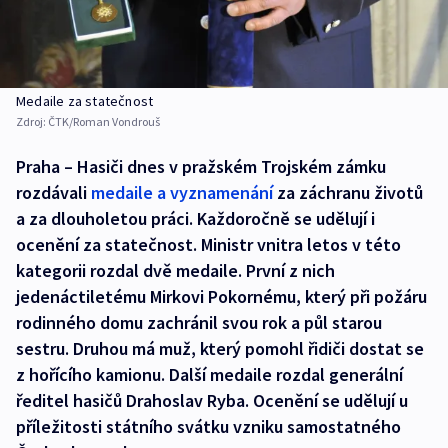
Medaile za statečnost
Zdroj:
ČTK/Roman Vondrouš
Praha – Hasiči dnes v pražském Trojském zámku
rozdávali
medaile a vyznamenání
za záchranu životů
a za dlouholetou práci. Každoročně se udělují i
ocenění za statečnost. Ministr vnitra letos v této
kategorii rozdal dvě medaile. První z nich
jedenáctiletému Mirkovi Pokornému, který při požáru
rodinného domu zachránil svou rok a půl starou
sestru. Druhou má muž, který pomohl řidiči dostat se
z hořícího kamionu. Další medaile rozdal generální
ředitel hasičů Drahoslav Ryba. Ocenění se udělují u
příležitosti státního svátku vzniku samostatného