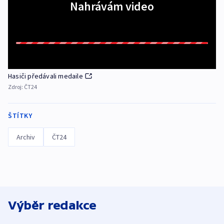
Nahrávám video
Hasiči předávali medaile
Zdroj:
ČT24
ŠTÍTKY
Archiv
ČT24
Výběr redakce