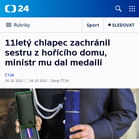
Sport
SLEDOVAT
Rubriky
11letý chlapec zachránil
sestru z hořícího domu,
ministr mu dal medaili
ČT24
24. 10. 2013
24. 10. 2013
|
Zdroj:
ČT24