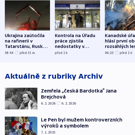
Ukrajina zaútočila
Kontrola na Úřadu
Kanadské úř
na rafinerii v
práce zjistila
hlásí první o
Tatarstánu, Rusko
nedostatky v
rozsáhlých le
udeřilo na Sumy a
účetnictví za 5,6
požárů
08:44
před 31
m
před 1
h
06:20
před 2
h
Oděsu
miliardy
Aktuálně z rubriky
Archiv
Zemřela „česká Bardotka“ Jana
Brejchová
6. 2. 2026
6. 2. 2026
Le Pen byl mužem kontroverzních
výroků a symbolem
7. 1. 2025