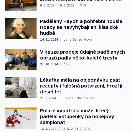
6. 2. 2025
6. 2. 2025
|
ČTK
Padělaný Haydn a pohřební housle.
Hoaxy se nevyhýbají ani klasické
hudbě
14. 11. 2024
|
Jana Benediktová
V kauze prodeje údajně padělaných
obrazů padly několikaleté tresty
25. 10. 2024
|
ČTK
Lékařka měla na objednávku psát
recepty i falešná potvrzení, hrozí jí
deset let
23. 9. 2024
|
Simona Schröderová
Policie vypátrala muže, který
padělal vstupenky na hokejový
šampionát
16. 5. 2024
16. 5. 2024
|
ČTK