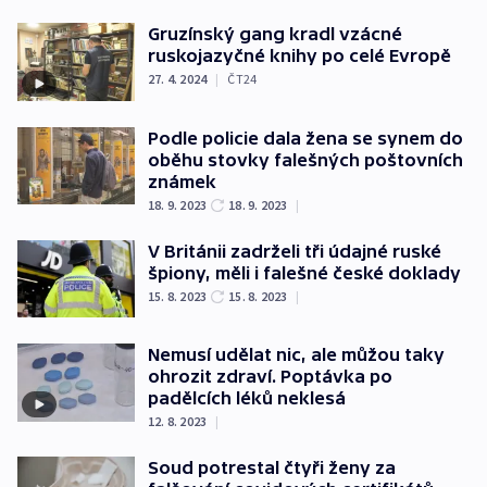
Gruzínský gang kradl vzácné
ruskojazyčné knihy po celé Evropě
27. 4. 2024
|
ČT24
Podle policie dala žena se synem do
oběhu stovky falešných poštovních
známek
18. 9. 2023
18. 9. 2023
|
V Británii zadrželi tři údajné ruské
špiony, měli i falešné české doklady
15. 8. 2023
15. 8. 2023
|
Nemusí udělat nic, ale můžou taky
ohrozit zdraví. Poptávka po
padělcích léků neklesá
12. 8. 2023
|
Soud potrestal čtyři ženy za