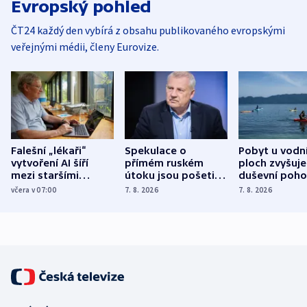
Evropský pohled
ČT24 každý den vybírá z obsahu publikovaného evropskými
veřejnými médii, členy Eurovize.
Falešní „lékaři“
Spekulace o
Pobyt u vodn
vytvoření AI šíří
přímém ruském
ploch zvyšuje
mezi staršími
útoku jsou pošetilé,
duševní poho
Poláky nebezpečné
míní estonský
ukázala
včera v 07:00
7. 8. 2026
7. 8. 2026
zdravotní rady
bezpečnostní
mezinárodní 
expert