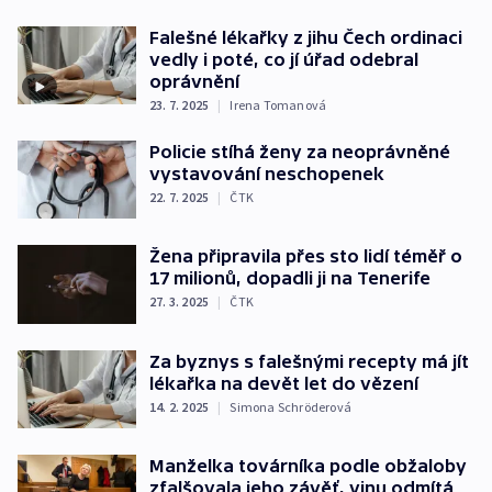
Falešné lékařky z jihu Čech ordinaci
vedly i poté, co jí úřad odebral
oprávnění
23. 7. 2025
|
Irena Tomanová
Policie stíhá ženy za neoprávněné
vystavování neschopenek
22. 7. 2025
|
ČTK
Žena připravila přes sto lidí téměř o
17 milionů, dopadli ji na Tenerife
27. 3. 2025
|
ČTK
Za byznys s falešnými recepty má jít
lékařka na devět let do vězení
14. 2. 2025
|
Simona Schröderová
Manželka továrníka podle obžaloby
zfalšovala jeho závěť, vinu odmítá