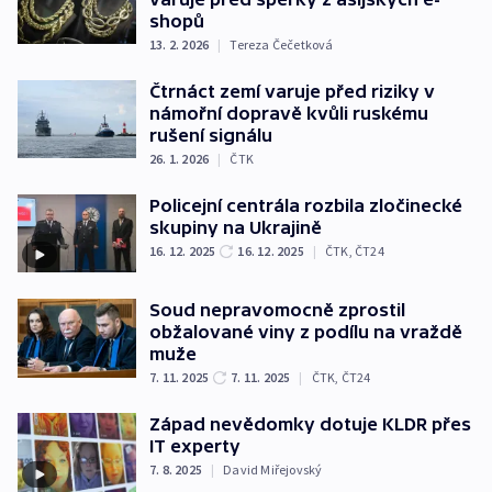
shopů
13. 2. 2026
|
Tereza Čečetková
Čtrnáct zemí varuje před riziky v
námořní dopravě kvůli ruskému
rušení signálu
26. 1. 2026
|
ČTK
Policejní centrála rozbila zločinecké
skupiny na Ukrajině
16. 12. 2025
16. 12. 2025
|
ČTK
,
ČT24
Soud nepravomocně zprostil
obžalované viny z podílu na vraždě
muže
7. 11. 2025
7. 11. 2025
|
ČTK
,
ČT24
Západ nevědomky dotuje KLDR přes
IT experty
7. 8. 2025
|
David Miřejovský