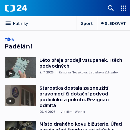
Sport
SLEDOVAT
Rubriky
TÉMA
Padělání
Léto přeje prodeji vstupenek. I těch
podvodných
7. 7. 2026
|
Kristina Nováková
,
Ladislava Zdržálek
Starostka dostala za zneužití
pravomocí či dotační podvod
podmínku a pokutu. Rezignaci
odmítá
20. 4. 2026
|
Vlastimil Weiner
Místo drahého kovu bižuterie. Úřad
varuje před šperky z asijských e-