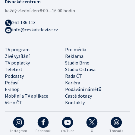
Divácké centrum
každý všední den:
8:00—16:00 hodin
261 136 113
info@ceskatelevize.cz
TV program
Pro média
Živé vysílání
Reklama
TV poplatky
Studio Brno
Teletext
Studio Ostrava
Podcasty
Rada ČT
Počasí
Kariéra
E-shop
Podávání námětů
Mobilní a TV aplikace
Časté dotazy
Vše o ČT
Kontakty
Instagram
Facebook
YouTube
X
Threads