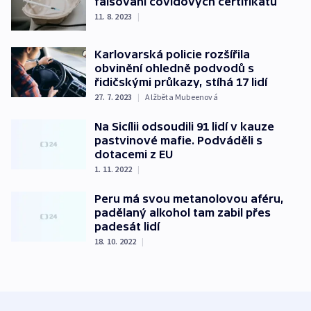
falšování covidových certifikátů
11. 8. 2023
|
Karlovarská policie rozšířila
obvinění ohledně podvodů s
řidičskými průkazy, stíhá 17 lidí
27. 7. 2023
|
Alžběta Mubeenová
Na Sicílii odsoudili 91 lidí v kauze
pastvinové mafie. Podváděli s
dotacemi z EU
1. 11. 2022
|
Peru má svou metanolovou aféru,
padělaný alkohol tam zabil přes
padesát lidí
18. 10. 2022
|