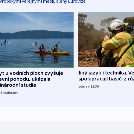
vropskými veřejnými médii, členy Eurovize.
Jiný jazyk i technika. Ve
t u vodních ploch zvyšuje
spolupracují hasiči z r
evní pohodu, ukázala
inárodní studie
včera v 15:30
14
hodinami