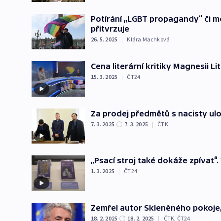
Potírání „LGBT propagandy“ či 
přitvrzuje
26. 5. 2025
|
Klára Machková
Cena literární kritiky Magnesii Li
15. 3. 2025
|
ČT24
Za prodej předmětů s nacisty ul
7. 3. 2025
7. 3. 2025
|
ČTK
„Psací stroj také dokáže zpívat“.
1. 3. 2025
|
ČT24
Zemřel autor Skleněného pokoje
18. 2. 2025
18. 2. 2025
|
ČTK
,
ČT24