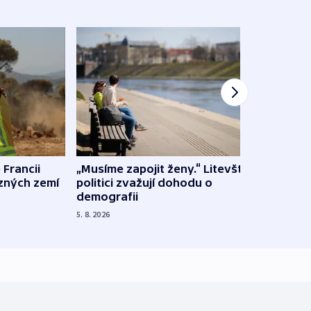
 Francii
„Musíme zapojit ženy.“ Litevští
Na Uk
ůzných zemí
politici zvažují dohodu o
občan
demografii
na s
5. 8. 2026
5. 8. 20