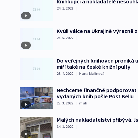
Knihkupci a nakladatelé nesouhl
24. 1. 2023
|
Kvůli válce na Ukrajině výrazně z
23. 5. 2022
|
Do veřejných knihoven proniká uk
míří také na české knižní pulty
25. 4. 2022
|
Hana Malinová
Nechceme finančně podporovat Luk
vydaných knih pošle Post Bellu
25. 3. 2022
|
muh
Malých nakladatelství přibývá. J
14. 1. 2022
|