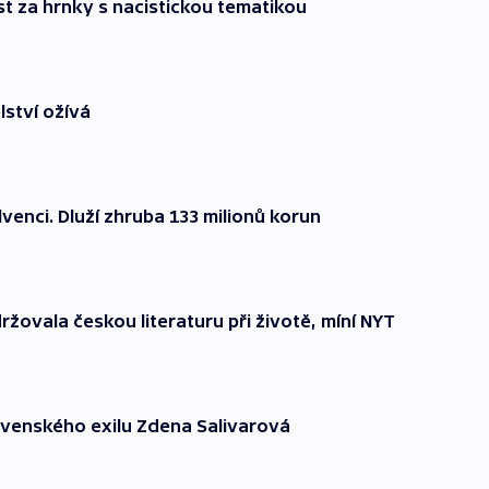
est za hrnky s nacistickou tematikou
lství ožívá
venci. Dluží zhruba 133 milionů korun
ržovala českou literaturu při životě, míní NYT
ovenského exilu Zdena Salivarová