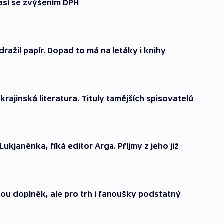
así se zvýšením DPH
dražil papír. Dopad to má na letáky i knihy
rajinská literatura. Tituly tamějších spisovatelů
janěnka, říká editor Arga. Příjmy z jeho již
sou doplněk, ale pro trh i fanoušky podstatný