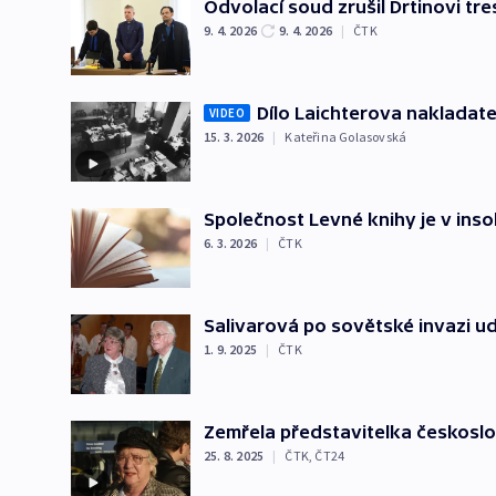
Odvolací soud zrušil Drtinovi tr
9. 4. 2026
9. 4. 2026
|
ČTK
Dílo Laichterova nakladate
VIDEO
15. 3. 2026
|
Kateřina Golasovská
Společnost Levné knihy je v insol
6. 3. 2026
|
ČTK
Salivarová po sovětské invazi ud
1. 9. 2025
|
ČTK
Zemřela představitelka českosl
25. 8. 2025
|
ČTK
,
ČT24