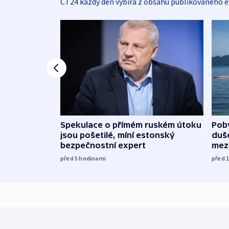
ČT24 každý den vybírá z obsahu publikovaného e
Spekulace o přímém ruském útoku
Poby
jsou pošetilé, míní estonský
duš
bezpečnostní expert
mez
před 5
hodinami
před 