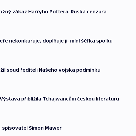
možný zákaz Harryho Pottera. Ruská cenzura
teře nekonkuruje, doplňuje ji, míní šéfka spolku
ožil soud řediteli Našeho vojska podmínku
 Výstava přiblížila Tchajwancům českou literaturu
, spisovatel Simon Mawer