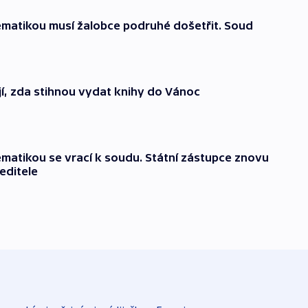
ematikou musí žalobce podruhé došetřit. Soud
jí, zda stihnou vydat knihy do Vánoc
ematikou se vrací k soudu. Státní zástupce znovu
editele