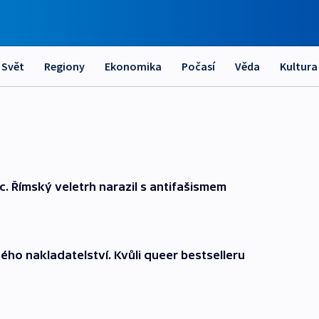
Svět
Regiony
Ekonomika
Počasí
Věda
Kultura
íc. Římský veletrh narazil s antifašismem
ho nakladatelství. Kvůli queer bestselleru