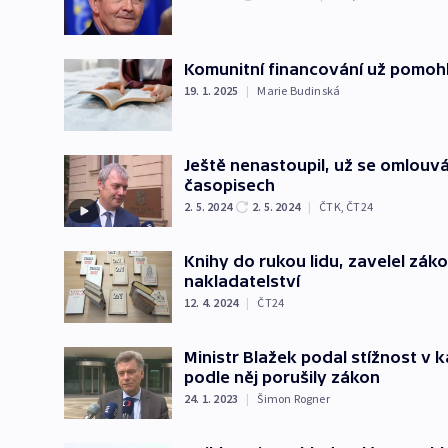
Komunitní financování už pomoh
19. 1. 2025
|
Marie Budinská
Ještě nenastoupil, už se omlouvá
časopisech
2. 5. 2024
2. 5. 2024
|
ČTK
,
ČT24
Knihy do rukou lidu, zavelel zák
nakladatelství
12. 4. 2024
|
ČT24
Ministr Blažek podal stížnost v
podle něj porušily zákon
24. 1. 2023
|
Šimon Rogner