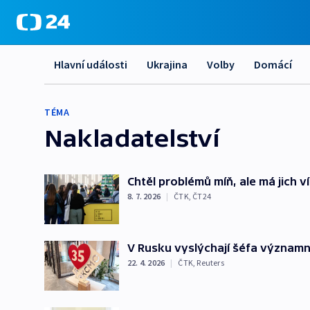
Hlavní události
Ukrajina
Volby
Domácí
TÉMA
Nakladatelství
Chtěl problémů míň, ale má jich v
8. 7. 2026
|
ČTK
,
ČT24
V Rusku vyslýchají šéfa významné
22. 4. 2026
|
ČTK
,
Reuters