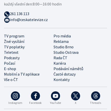
každý všední den:
8:00—16:00 hodin
261 136 113
info@ceskatelevize.cz
TV program
Pro média
Živé vysílání
Reklama
TV poplatky
Studio Brno
Teletext
Studio Ostrava
Podcasty
Rada ČT
Počasí
Kariéra
E-shop
Podávání námětů
Mobilní a TV aplikace
Časté dotazy
Vše o ČT
Kontakty
Instagram
Facebook
YouTube
X
Threads