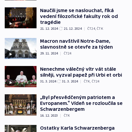
Naučili jsme se naslouchat, říká
vedení filozofické fakulty rok od
tragédie
21. 12. 2024
21. 12. 2024
|
ČT24
,
ČTK
Macron navštívil Notre-Dame,
slavnostně se otevře za týden
29. 11. 2024
|
ČT24
Nenechme válečný vítr vát stále
silněji, vyzval papež při Urbi et orbi
31. 3. 2024
31. 3. 2024
|
ČTK
,
ČT24
„Byl přesvědčeným patriotem a
Evropanem.“ Vídeň se rozloučila se
Schwarzenbergem
16. 12. 2023
|
ČTK
Ostatky Karla Schwarzenberga