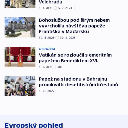
Velehradu
5. 7. 2023
5. 7. 2023
|
Bohoslužbou pod širým nebem
vyvrcholila návštěva papeže
Františka v Maďarsku
30. 4. 2023
30. 4. 2023
|
OBRAZEM
Vatikán se rozloučil s emeritním
papežem Benediktem XVI.
5. 1. 2023
|
dk
Papež na stadionu v Bahrajnu
promluvil k desetitisícům křesťanů
5. 11. 2022
|
Evropský pohled