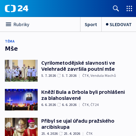
Sport
SLEDOVAT
Rubriky
TÉMA
Mše
Cyrilometodějské slavnosti ve
Velehradě završila poutní mše
5. 7. 2026
5. 7. 2026
|
ČTK
,
Vendula Machů
Kněží Bula a Drbola byli prohlášeni
za blahoslavené
6. 6. 2026
6. 6. 2026
|
ČTK
,
ČT24
Přibyl se ujal úřadu pražského
arcibiskupa
25. 4. 2026
25. 4. 2026
|
ČTK