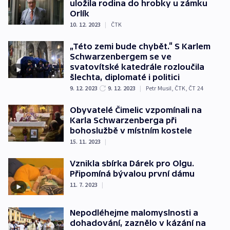
uložila rodina do hrobky u zámku
Orlík
10. 12. 2023
|
ČTK
„Této zemi bude chybět.“ S Karlem
Schwarzenbergem se ve
svatovítské katedrále rozloučila
šlechta, diplomaté i politici
9. 12. 2023
9. 12. 2023
|
Petr Musil
,
ČTK
,
ČT 24
Obyvatelé Čimelic vzpomínali na
Karla Schwarzenberga při
bohoslužbě v místním kostele
15. 11. 2023
|
Vznikla sbírka Dárek pro Olgu.
Připomíná bývalou první dámu
11. 7. 2023
|
Nepodléhejme malomyslnosti a
dohadování, zaznělo v kázání na