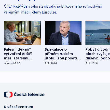
ČT24 každý den vybírá z obsahu publikovaného evropskými
veřejnými médii, členy Eurovize.
Falešní „lékaři“
Spekulace o
Pobyt u vodn
vytvoření AI šíří
přímém ruském
ploch zvyšuje
mezi staršími
útoku jsou pošetilé,
duševní poho
Poláky nebezpečné
míní estonský
ukázala
včera v 07:00
7. 8. 2026
7. 8. 2026
zdravotní rady
bezpečnostní
mezinárodní 
expert
Divácké centrum