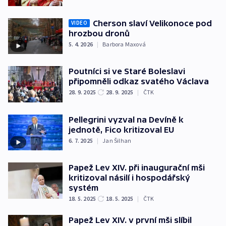
Cherson slaví Velikonoce pod
VIDEO
hrozbou dronů
5. 4. 2026
|
Barbora Maxová
Poutníci si ve Staré Boleslavi
připomněli odkaz svatého Václava
28. 9. 2025
28. 9. 2025
|
ČTK
Pellegrini vyzval na Devíně k
jednotě, Fico kritizoval EU
6. 7. 2025
|
Jan Šilhan
Papež Lev XIV. při inaugurační mši
kritizoval násilí i hospodářský
systém
18. 5. 2025
18. 5. 2025
|
ČTK
Papež Lev XIV. v první mši slíbil