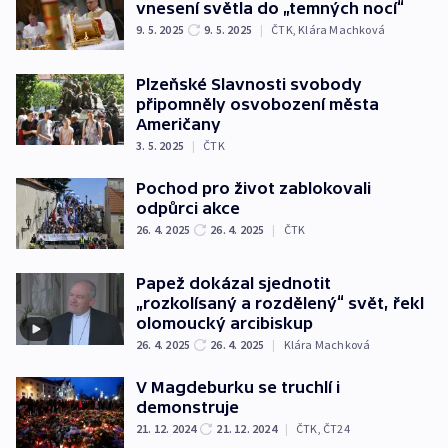
vnesení světla do „temných nocí“
9. 5. 2025
9. 5. 2025
|
ČTK
,
Klára Machková
Plzeňské Slavnosti svobody
připomněly osvobození města
Američany
3. 5. 2025
|
ČTK
Pochod pro život zablokovali
odpůrci akce
26. 4. 2025
26. 4. 2025
|
ČTK
Papež dokázal sjednotit
„rozkolísaný a rozdělený“ svět, řekl
olomoucký arcibiskup
26. 4. 2025
26. 4. 2025
|
Klára Machková
V Magdeburku se truchlí i
demonstruje
21. 12. 2024
21. 12. 2024
|
ČTK
,
ČT24