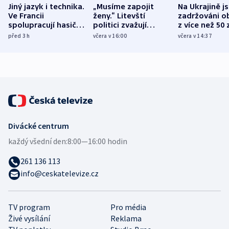
Jiný jazyk i technika.
„Musíme zapojit
Na Ukrajině j
Ve Francii
ženy.“ Litevští
zadržováni o
spolupracují hasiči z
politici zvažují
z více než 50 
různých zemí
dohodu o
Bojovali na s
před 3
h
včera v 16:00
včera v 14:37
demografii
Ruska
Divácké centrum
každý všední den:
8:00—16:00 hodin
261 136 113
info@ceskatelevize.cz
TV program
Pro média
Živé vysílání
Reklama