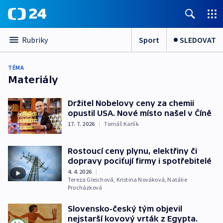
Sport
SLEDOVAT
Rubriky
TÉMA
Materiály
Držitel Nobelovy ceny za chemii
opustil USA. Nové místo našel v Číně
17. 7. 2026
|
Tomáš Karlík
Rostoucí ceny plynu, elektřiny či
dopravy pociťují firmy i spotřebitelé
4. 4. 2026
|
Tereza Gleichová
,
Kristina Nováková
,
Natálie
Procházková
Slovensko-český tým objevil
nejstarší kovový vrták z Egypta.