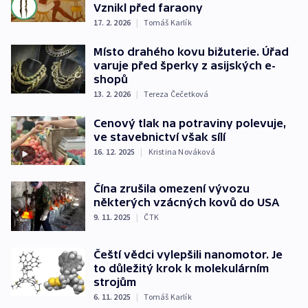
Vznikl před faraony
17. 2. 2026
|
Tomáš Karlík
Místo drahého kovu bižuterie. Úřad
varuje před šperky z asijských e-
shopů
13. 2. 2026
|
Tereza Čečetková
Cenový tlak na potraviny polevuje,
ve stavebnictví však sílí
16. 12. 2025
|
Kristina Nováková
Čína zrušila omezení vývozu
některých vzácných kovů do USA
9. 11. 2025
|
ČTK
Čeští vědci vylepšili nanomotor. Je
to důležitý krok k molekulárním
strojům
6. 11. 2025
|
Tomáš Karlík