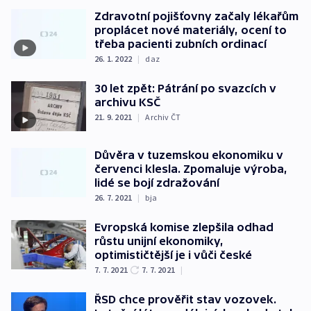
Zdravotní pojišťovny začaly lékařům
proplácet nové materiály, ocení to
třeba pacienti zubních ordinací
26. 1. 2022
|
daz
30 let zpět: Pátrání po svazcích v
archivu KSČ
21. 9. 2021
|
Archiv ČT
Důvěra v tuzemskou ekonomiku v
červenci klesla. Zpomaluje výroba,
lidé se bojí zdražování
26. 7. 2021
|
bja
Evropská komise zlepšila odhad
růstu unijní ekonomiky,
optimističtější je i vůči české
7. 7. 2021
7. 7. 2021
|
ŘSD chce prověřit stav vozovek.