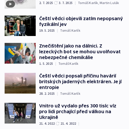
2. 7. 2025
3. 7. 2025
|
Tomáš Karlík
,
Martin Lulák
Čeští vědci objevili zatím nepopsaný
fyzikální jev
19. 5. 2025
|
Tomáš Karlík
Znečištění jako na dálnici. Z
lezeckých bot se mohou uvolňovat
nebezpečné chemikálie
1. 5. 2025
|
Tomáš Karlík
Čeští vědci popsali příčinu havárií
britských jaderných elektráren. Je jí
entropie
28. 2. 2025
|
Tomáš Karlík
Vnitro už vydalo přes 300 tisíc víz
pro lidi prchající před válkou na
Ukrajině
21. 4. 2022
21. 4. 2022
|