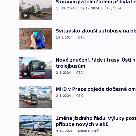
S novým jízdním řádem přibyla lin
15. 12. 2024
15. 12. 2024
|
ČTK
,
ČT24
Svitavsko zkouší autobusy na ob
14. 5. 2024
|
ČTK
Nové značení, řády i trasy. Úst
trolejbusům
2. 5. 2024
|
ČT24
MHD v Praze pojede dočasně ome
2. 1. 2024
|
ČTK
Změna jízdního řádu: Výluky po
přibude nových vlaků
9. 12. 2023
|
Milan Dolejší