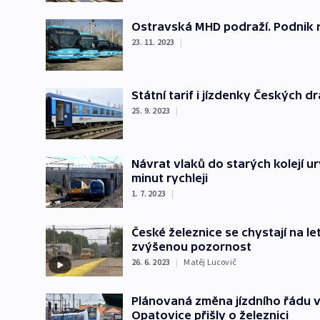
Ostravská MHD podraží. Podnik r
23. 11. 2023
|
Státní tarif i jízdenky Českých d
25. 9. 2023
|
Návrat vlaků do starých kolejí u
minut rychleji
1. 7. 2023
|
České železnice se chystají na le
zvýšenou pozornost
26. 6. 2023
|
Matěj Lucovič
Plánovaná změna jízdního řádu v
Opatovice přišly o železnici