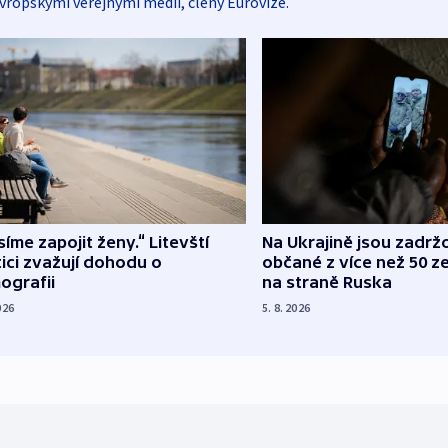
vropskými veřejnými médii, členy Eurovize.
íme zapojit ženy.“ Litevští
Na Ukrajině jsou zadrž
tici zvažují dohodu o
občané z více než 50 ze
ografii
na straně Ruska
026
5. 8. 2026