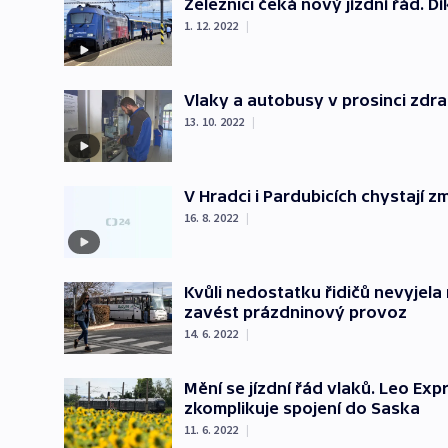
Železnici čeká nový jízdní řád. 
1. 12. 2022
|
Vlaky a autobusy v prosinci zdr
13. 10. 2022
|
V Hradci i Pardubicích chystají 
16. 8. 2022
|
Kvůli nedostatku řidičů nevyjel
zavést prázdninový provoz
14. 6. 2022
|
Mění se jízdní řád vlaků. Leo Ex
zkomplikuje spojení do Saska
11. 6. 2022
|