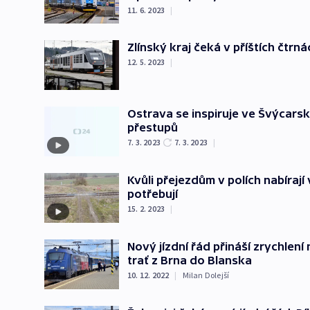
11. 6. 2023
|
Zlínský kraj čeká v příštích čtrn
12. 5. 2023
|
Ostrava se inspiruje ve Švýcarsk
přestupů
7. 3. 2023
7. 3. 2023
|
Kvůli přejezdům v polích nabírají
potřebují
15. 2. 2023
|
Nový jízdní řád přináší zrychlení 
trať z Brna do Blanska
10. 12. 2022
|
Milan Dolejší