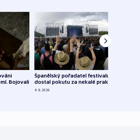
Španělský pořadatel festivalu
ováni
Lesn
dostal pokutu za nekalé praktiky
mí. Bojovali
dopa
zdrav
4. 8. 2026
4. 8. 20