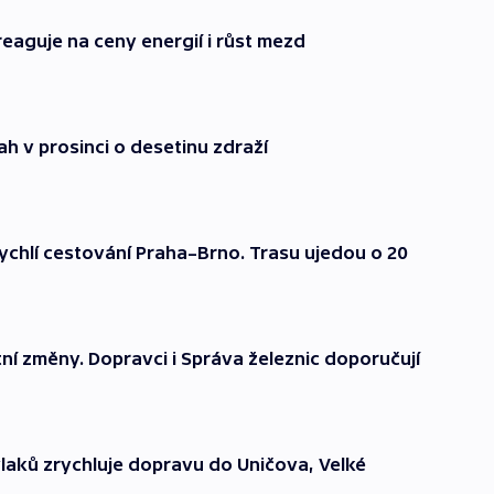
eaguje na ceny energií i růst mezd
rah v prosinci o desetinu zdraží
rychlí cestování Praha–Brno. Trasu ujedou o 20
tní změny. Dopravci i Správa železnic doporučují
laků zrychluje dopravu do Uničova, Velké