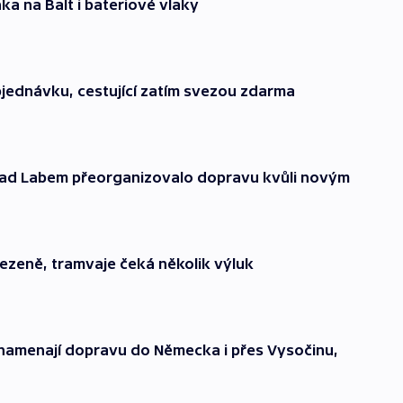
ka na Balt i bateriové vlaky
jednávku, cestující zatím svezou zdarma
í nad Labem přeorganizovalo dopravu kvůli novým
zeně, tramvaje čeká několik výluk
znamenají dopravu do Německa i přes Vysočinu,