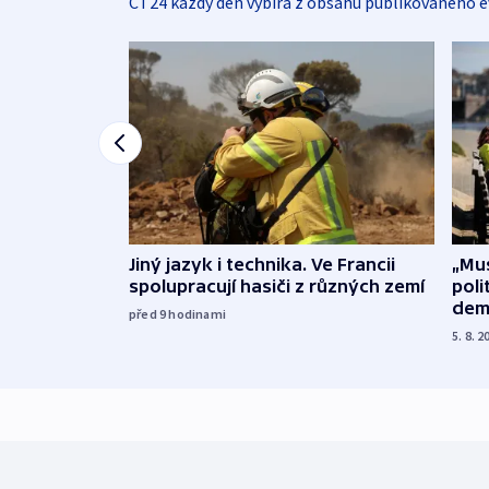
ČT24 každý den vybírá z obsahu publikovaného e
Jiný jazyk i technika. Ve Francii
„Mus
spolupracují hasiči z různých zemí
poli
dem
před 9
hodinami
5. 8. 2