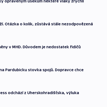
Díky opraveným úsekům některé vlaky zrychlí
aží. Otázka o kolik, zůstává stále nezodpovězená
změny v MHD. Důvodem je nedostatek řidičů
a na Pardubicku stovka spojů. Dopravce chce
press odchází z Uherskohradišťska, výluka