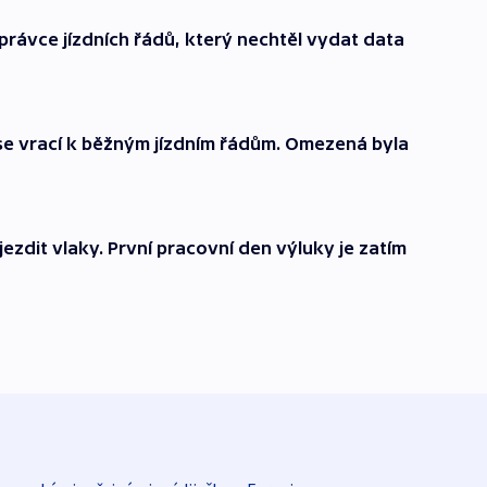
právce jízdních řádů, který nechtěl vydat data
se vrací k běžným jízdním řádům. Omezená byla
ezdit vlaky. První pracovní den výluky je zatím