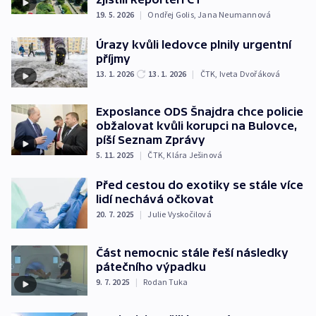
19. 5. 2026
|
Ondřej Golis
,
Jana Neumannová
Úrazy kvůli ledovce plnily urgentní
příjmy
13. 1. 2026
13. 1. 2026
|
ČTK
,
Iveta Dvořáková
Exposlance ODS Šnajdra chce policie
obžalovat kvůli korupci na Bulovce,
píší Seznam Zprávy
5. 11. 2025
|
ČTK
,
Klára Ješinová
Před cestou do exotiky se stále více
lidí nechává očkovat
20. 7. 2025
|
Julie Vyskočilová
Část nemocnic stále řeší následky
pátečního výpadku
9. 7. 2025
|
Rodan Tuka