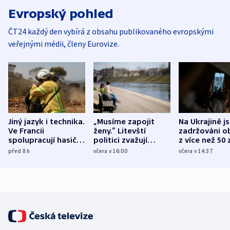
Evropský pohled
ČT24 každý den vybírá z obsahu publikovaného evropskými
veřejnými médii, členy Eurovize.
Jiný jazyk i technika.
„Musíme zapojit
Na Ukrajině j
Ve Francii
ženy.“ Litevští
zadržováni o
spolupracují hasiči z
politici zvažují
z více než 50 
různých zemí
dohodu o
Bojovali na s
před 8
h
včera v 16:00
včera v 14:37
demografii
Ruska