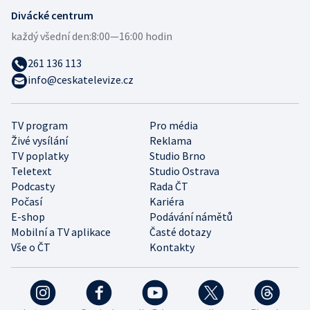
Divácké centrum
každý všední den:
8:00—16:00 hodin
261 136 113
info@ceskatelevize.cz
TV program
Pro média
Živé vysílání
Reklama
TV poplatky
Studio Brno
Teletext
Studio Ostrava
Podcasty
Rada ČT
Počasí
Kariéra
E-shop
Podávání námětů
Mobilní a TV aplikace
Časté dotazy
Vše o ČT
Kontakty