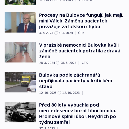
Procesy na Bulovce fungují, jak mají,
míní Válek. Záměnu pacientek
považuje za lidskou chybu
3. 4. 2024
3. 4. 2024
|
ČTK
V pražské nemocnici Bulovka kvůli
záměně pacientek potratila zdravá
žena
28. 3. 2024
28. 3. 2024
|
ČTK
Bulovka podle záchranářů
nepřijímala pacienty v kritickém
stavu
12. 10. 2023
12. 10. 2023
|
Před 80 lety vybuchla pod
mercedesem v horní Libni bomba.
Hrdinové splnili úkol, Heydrich po
týdnu zemřel
27. 5. 2022
|