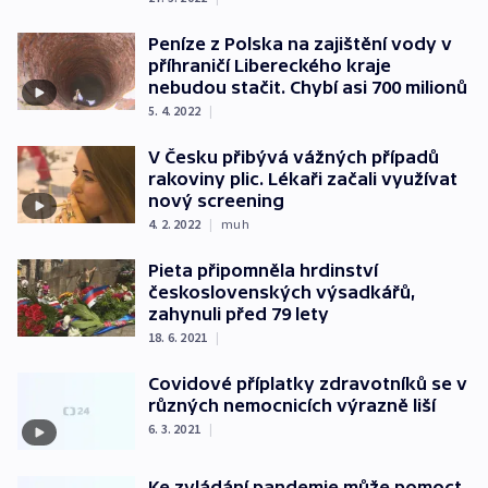
Peníze z Polska na zajištění vody v
příhraničí Libereckého kraje
nebudou stačit. Chybí asi 700 milionů
5. 4. 2022
|
V Česku přibývá vážných případů
rakoviny plic. Lékaři začali využívat
nový screening
4. 2. 2022
|
muh
Pieta připomněla hrdinství
československých výsadkářů,
zahynuli před 79 lety
18. 6. 2021
|
Covidové příplatky zdravotníků se v
různých nemocnicích výrazně liší
6. 3. 2021
|
Ke zvládání pandemie může pomoct