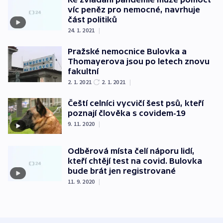
víc peněz pro nemocné, navrhuje
část politiků
24. 1. 2021
|
Pražské nemocnice Bulovka a
Thomayerova jsou po letech znovu
fakultní
2. 1. 2021
2. 1. 2021
|
Čeští celníci vycvičí šest psů, kteří
poznají člověka s covidem-19
9. 11. 2020
|
Odběrová místa čelí náporu lidí,
kteří chtějí test na covid. Bulovka
bude brát jen registrované
11. 9. 2020
|