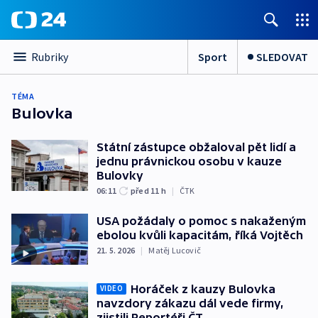
Sport
SLEDOVAT
Rubriky
TÉMA
Bulovka
Státní zástupce obžaloval pět lidí a
jednu právnickou osobu v kauze
Bulovky
06:11
před 11
h
|
ČTK
USA požádaly o pomoc s nakaženým
ebolou kvůli kapacitám, říká Vojtěch
21. 5. 2026
|
Matěj Lucovič
Horáček z kauzy Bulovka
VIDEO
navzdory zákazu dál vede firmy,
zjistili Reportéři ČT