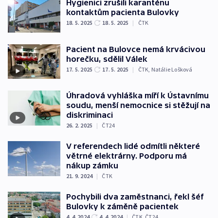
Hygienici zrušili karanténu
kontaktům pacienta Bulovky
18. 5. 2025
18. 5. 2025
|
ČTK
Pacient na Bulovce nemá krvácivou
horečku, sdělil Válek
17. 5. 2025
17. 5. 2025
|
ČTK
,
Natálie Lošková
Úhradová vyhláška míří k Ústavnímu
soudu, menší nemocnice si stěžují na
diskriminaci
26. 2. 2025
|
ČT24
V referendech lidé odmítli některé
větrné elektrárny. Podporu má
nákup zámku
21. 9. 2024
|
ČTK
Pochybili dva zaměstnanci, řekl šéf
Bulovky k záměně pacientek
4. 4. 2024
4. 4. 2024
|
ČTK
,
ČT24