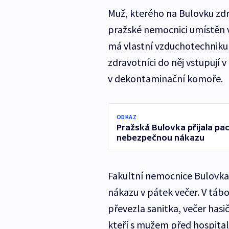
Muž, kterého na Bulovku zdra
pražské nemocnici umístěn 
má vlastní vzduchotechniku a
zdravotníci do něj vstupují 
v dekontaminační komoře.
ODKAZ
Pražská Bulovka přijala pa
nebezpečnou nákazu
Fakultní nemocnice Bulovka
nákazu v pátek večer. V tá
převezla sanitka, večer hasič
kteří s mužem před hospitali