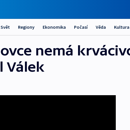
Svět
Regiony
Ekonomika
Počasí
Věda
Kultura
lovce nemá krváciv
l Válek