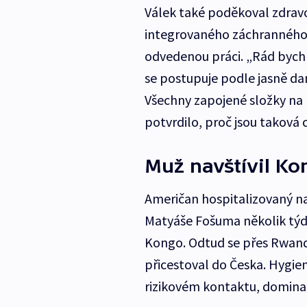
Válek také poděkoval zdrav
integrovaného záchranného
odvedenou práci. „Rád bych
se postupuje podle jasně d
Všechny zapojené složky na 
potvrdilo, proč jsou taková 
Muž navštívil K
Američan hospitalizovaný na
Matyáše Fošuma několik týd
Kongo. Odtud se přes Rwandu
přicestoval do Česka. Hygieni
rizikovém kontaktu, dominan