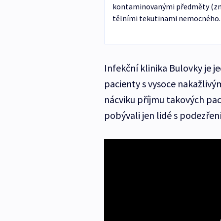
kontaminovanými předměty (zneči
tělními tekutinami nemocného.
Infekční klinika Bulovky je 
pacienty s vysoce nakažlivý
nácviku příjmu takových pa
pobývali jen lidé s podezřen