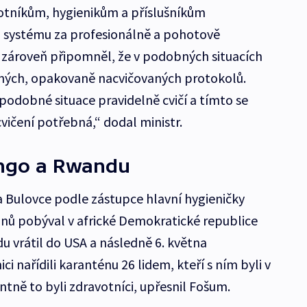
otníkům, hygienikům a příslušníkům
 systému za profesionálně a pohotově
 zároveň připomněl, že v podobných situacích
aných, opakovaně nacvičovaných protokolů.
podobné situace pravidelně cvičí a tímto se
cvičení potřebná,“ dodal ministr.
ongo a Rwandu
 Bulovce podle zástupce hlavní hygieničky
nů pobýval v africké Demokratické republice
 vrátil do USA a následně 6. května
ci nařídili karanténu 26 lidem, kteří s ním byli v
tně to byli zdravotníci, upřesnil Fošum.