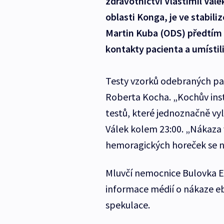
zdravotnictví Vlastimil Vál
oblasti Konga, je ve stabil
Martin Kuba (ODS) předtím o
kontakty pacienta a umístili
Testy vzorků odebraných pac
Roberta Kocha. „Kochův inst
testů, které jednoznačně vy
Válek kolem 23:00. „Nákaza v
hemoragických horeček se ne
Mluvčí nemocnice Bulovka Eva
informace médií o nákaze e
spekulace.