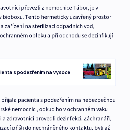
votníci převezli z nemocnice Tábor, je v
v bioboxu. Tento hermeticky uzavřený prostor
 zařízení na sterilizaci odpadních vod,
v ochranném obleku a při odchodu se dezinfikují
cienta s podezřením na vysoce
 přijala pacienta s podezřením na nebezpečnou
borské nemocnici, odkud ho v ochranném vaku
i a zdravotníci provedli dezinfekci. Záchranáři,
zací přišli do nechráněného kontaktu, byli až