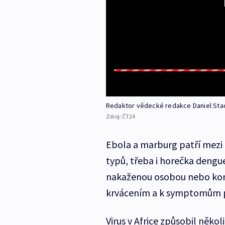
Redaktor vědecké redakce Daniel Sta
Zdroj:
ČT24
Ebola a marburg patří mezi k
typů, třeba i horečka dengue
nakaženou osobou nebo kon
krvácením a k symptomům pat
Virus v Africe způsobil něko