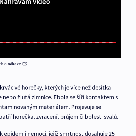
Nahrávám video
ch o nákaze
rvácivé horečky, kterých je více než desítka
 nebo žlutá zimnice. Ebola se šíří kontaktem s
taminovaným materiálem. Projevuje se
ří horečka, zvracení, průjem či bolesti svalů.
lik epidemií nemoci, jejíž smrtnost dosahuje 25