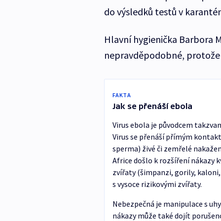
do výsledků testů v karanté
Hlavní hygienička Barbora M
nepravděpodobné, protože p
FAKTA
Jak se přenáší ebola
Virus ebola je původcem takzvan
Virus se přenáší přímým kontakte
sperma) živé či zemřelé nakažen
Africe došlo k rozšíření nákazy
zvířaty (šimpanzi, gorily, kaloni
s vysoce rizikovými zvířaty.
Nebezpečná je manipulace s uhyn
nákazy může také dojít porušenou