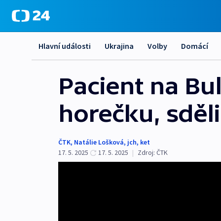
Hlavní události
Ukrajina
Volby
Domácí
Pacient na Bu
horečku, sděli
ČTK
,
Natálie Lošková
,
jch
,
ket
17. 5. 2025
17. 5. 2025
|
Zdroj:
ČTK