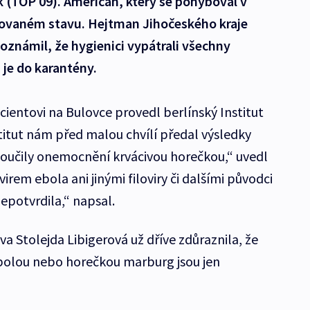
ek (TOP 09). Američan, který se pohyboval v
izovaném stavu. Hejtman Jihočeského kraje
známil, že hygienici vypátrali všechny
 je do karantény.
ientovi na Bulovce provedl berlínský Institut
itut nám před malou chvílí předal výsledky
loučily onemocnění krvácivou horečkou,“ uvedl
irem ebola ani jinými filoviry či dalšími původci
potvrdila,“ napsal.
 Stolejda Libigerová už dříve zdůraznila, že
bolou nebo horečkou marburg jsou jen