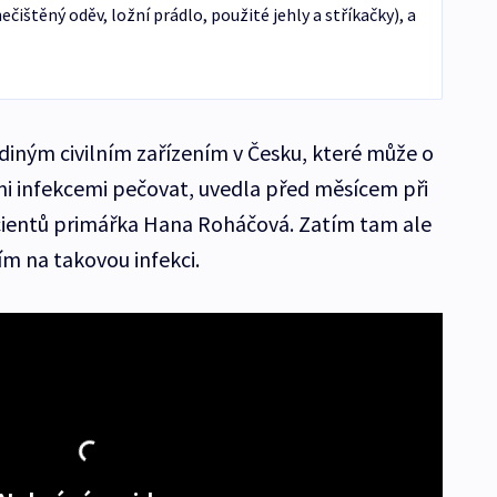
štěný oděv, ložní prádlo, použité jehly a stříkačky), a
jediným civilním zařízením v Česku, které může o
mi infekcemi pečovat, uvedla před měsícem při
cientů primářka Hana Roháčová. Zatím tam ale
ím na takovou infekci.