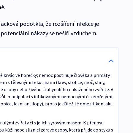
ně.
acková podotkla, že rozšíření infekce je
otenciální nákazy se nešíří vzduchem.
é krvácivé horečky; nemoc postihuje člověka a primáty.
m s tělesnými tekutinami (krev, stolice, moč, sliny,
é osoby nebo živého či uhynulého nakaženého zvířete. V
 kvůli manipulaci s infikovanými nemocnými či zemřelými
, opice, lesní antilopy), proto je důležité omezit kontakt
ulými zvířaty či s jejich syrovým masem. K přenosu
 kůží nebo sliznicí zdravé osoby, která přijde do styku s