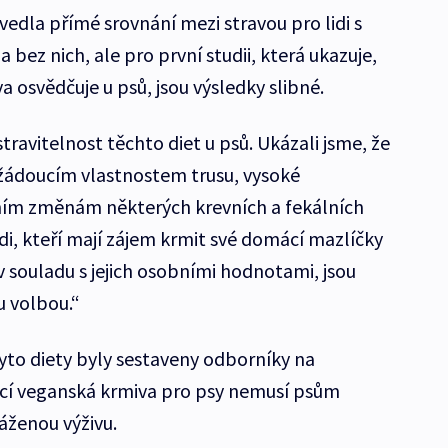
vedla přímé srovnání mezi stravou pro lidi s
ez nich, ale pro první studii, která ukazuje,
a osvědčuje u psů, jsou výsledky slibné.
ravitelnost těchto diet u psů. Ukázali jsme, že
 žádoucím vlastnostem trusu, vysoké
ivním změnám některých krevních a fekálních
di, kteří mají zájem krmit své domácí mazlíčky
v souladu s jejich osobními hodnotami, jsou
u volbou.“
to diety byly sestaveny odborníky na
ácí veganská krmiva pro psy nemusí psům
áženou výživu.