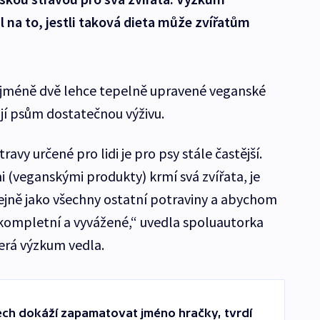
 na to, jestli taková dieta může zvířatům
e nejméně dvě lehce tepelně upravené veganské
ují psům dostatečnou výživu.
avy určené pro lidi je pro psy stále častější.
i (veganskými produkty) krmí svá zvířata, je
tejně jako všechny ostatní potraviny a abychom
, kompletní a vyvážené,“ uvedla spoluautorka
erá výzkum vedla.
sech dokáží zapamatovat jméno hračky, tvrdí