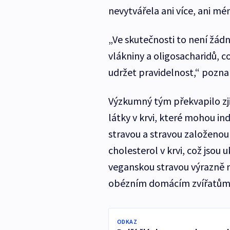
nevytvářela ani více, ani mén
„Ve skutečnosti to není žád
vlákniny a oligosacharidů, c
udržet pravidelnost,“ poz
Výzkumný tým překvapilo zji
látky v krvi, které mohou ind
stravou a stravou založenou
cholesterol v krvi, což jsou 
veganskou stravou výrazně 
obézním domácím zvířatům a
ODKAZ