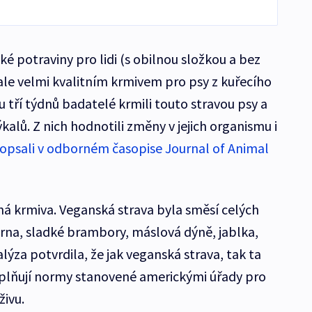
ké potraviny pro lidi (s obilnou složkou a bez
 ale velmi kvalitním krmivem pro psy z kuřecího
 tří týdnů badatelé krmili touto stravou psy a
ýkalů. Z nich hodnotili změny v jejich organismu i
opsali v odborném časopise Journal of Animal
á krmiva. Veganská strava byla směsí celých
izrna, sladké brambory, máslová dýně, jablka,
lýza potvrdila, že jak veganská strava, tak ta
plňují normy stanovené americkými úřady pro
ivu.