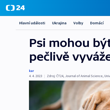
Hlavní události
Ukrajina
Volby
Domácí
Psi mohou být
pečlivě vyváže
kar
4. 4. 2023
|
Zdroj:
ČT24
,
Journal of Animal Science
,
Uni