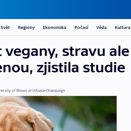
Svět
Regiony
Ekonomika
Počasí
Věda
Kultura
 vegany, stravu ale
nou, zjistila studie
versity of Illinois at Urbana-Champaign