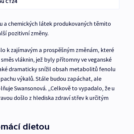
bu ČT24
su a chemických látek produkovaných těmito
ší pozitivní změny.
šlo k zajímavým a prospěšným změnám, které
směs vláknin, jež byly přítomny ve veganské
také dramaticky snížil obsah metabolitů fenolu
 zápachu výkalů. Stále budou zapáchat, ale
uje Swansonová. „Celkově to vypadalo, že u
vou došlo z hlediska zdraví střev k určitým
omácí dietou