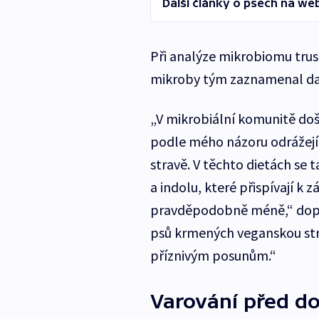
Další články o psech na we
Při analýze mikrobiomu tru
mikroby tým zaznamenal dal
„V mikrobiální komunitě do
podle mého názoru odrážejí 
stravě. V těchto dietách se 
a indolu, které přispívají k
pravděpodobně méně,“ doplň
psů krmených veganskou stra
příznivým posunům.“
Varování před d