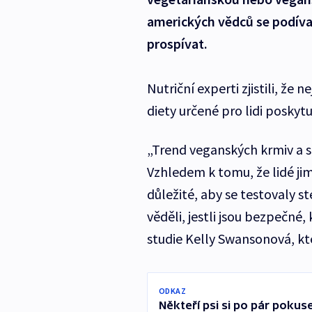
amerických vědců se podíval
prospívat.
Nutriční experti zjistili, ž
diety určené pro lidi poskyt
„Trend veganských krmiv a str
Vzhledem k tomu, že lidé jim
důležité, aby se testovaly s
věděli, jestli jsou bezpečné
studie Kelly Swansonová, kt
ODKAZ
Někteří psi si po pár poku