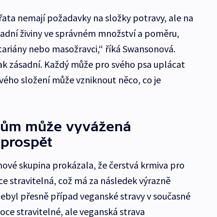
ířata nemají požadavky na složky potravy, ale na
ladní živiny ve správném množství a poměru,
tariány nebo masožravci,“ říká Swansonová.
však zásadní. Každý může pro svého psa uplácat
ivého složení může vzniknout něco, co je
kům může vyvážená
 prospět
nové skupina prokázala, že čerstvá krmiva pro
oce stravitelná, což má za následek výrazně
nebyl přesně případ veganské stravy v současné
soce stravitelné, ale veganská strava