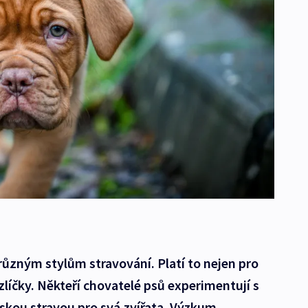
ůzným stylům stravování. Platí to nejen pro
zlíčky. Někteří chovatelé psů experimentují s
kou stravou pro svá zvířata. Výzkum