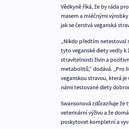
Vědkyně říká, že by ráda pro
masem a mléčnými výrobky a b
jak se čerstvá veganská strav
„Nikdo předtím netestoval st
tyto veganské diety vedly k
stravitelnosti živin a pozit
metabolitů,“ dodává. „Pro li
veganskou stravou, která je 
námi testované diety dobro
Swansonová zdůrazňuje že ty
veterinární výživu a že dom
poskytovat kompletní a vyv