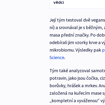
vědci
Její tým testoval dvě vegans
ní) a srovnával je s běžným,
masa přední značky. Po dobu
odebírali jim vzorky krve a v
mikrobiomu. Výsledky pak
p
Science
.
Tým také analyzoval samotn
potravin, jako jsou čočka, c
borůvky, hrášek a mrkev. Ana
založená na kuřecím mase s
„kompletní a vyváženou“ výž