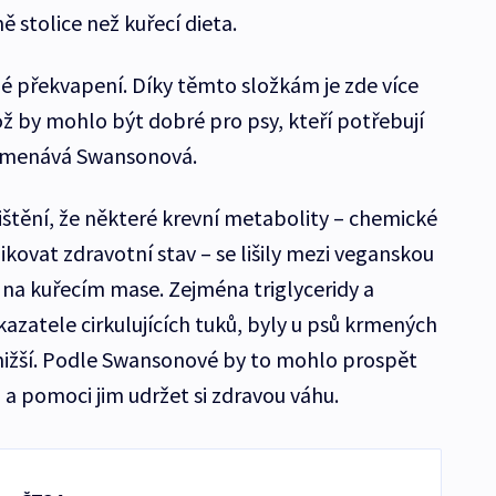
ě stolice než kuřecí dieta.
né překvapení. Díky těmto složkám je zde více
ož by mohlo být dobré pro psy, kteří potřebují
namenává Swansonová.
štění, že některé krevní metabolity – chemické
ikovat zdravotní stav – se lišily mezi veganskou
 na kuřecím mase. Zejména triglyceridy a
ukazatele cirkulujících tuků, byly u psů krmených
nižší. Podle Swansonové by to mohlo prospět
 pomoci jim udržet si zdravou váhu.