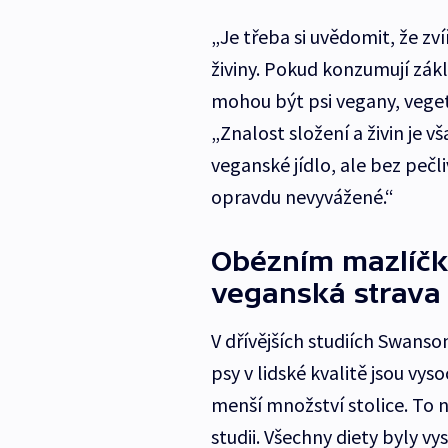
„Je třeba si uvědomit, že zv
živiny. Pokud konzumují zák
mohou být psi vegany, vege
„Znalost složení a živin je 
veganské jídlo, ale bez pečl
opravdu nevyvážené.“
Obézním mazlíč
veganská strava
V dřívějších studiích Swanso
psy v lidské kvalitě jsou vys
menší množství stolice. To 
studii. Všechny diety byly vy