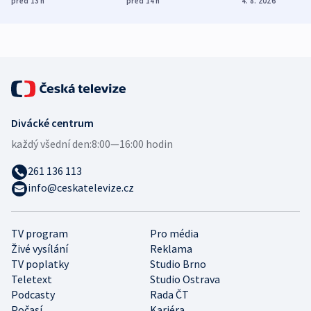
před 13
h
před 14
h
4. 8. 2026
demografii
Ruska
Divácké centrum
každý všední den:
8:00—16:00 hodin
261 136 113
info@ceskatelevize.cz
TV program
Pro média
Živé vysílání
Reklama
TV poplatky
Studio Brno
Teletext
Studio Ostrava
Podcasty
Rada ČT
Počasí
Kariéra