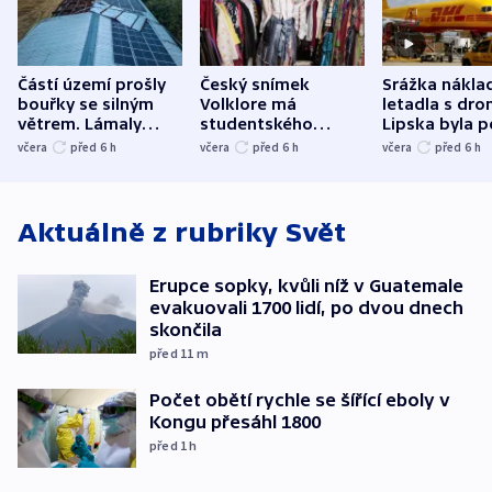
Částí území prošly
Český snímek
Srážka nákla
bouřky se silným
Volklore má
letadla s dr
větrem. Lámaly
studentského
Lipska byla p
stromy a poničily
Oscara, zabojuje o
německého mi
včera
před 6
h
včera
před 6
h
včera
před 6
h
střechu
cenu za krátký film
hybridní útok
Aktuálně z rubriky
Svět
Erupce sopky, kvůli níž v Guatemale
evakuovali 1700 lidí, po dvou dnech
skončila
před 11
m
Počet obětí rychle se šířící eboly v
Kongu přesáhl 1800
před 1
h