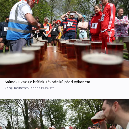
Snímek ukazuje brífink závodníků před výkonem
Zdroj:
Reuters/Suzanne Plunkett