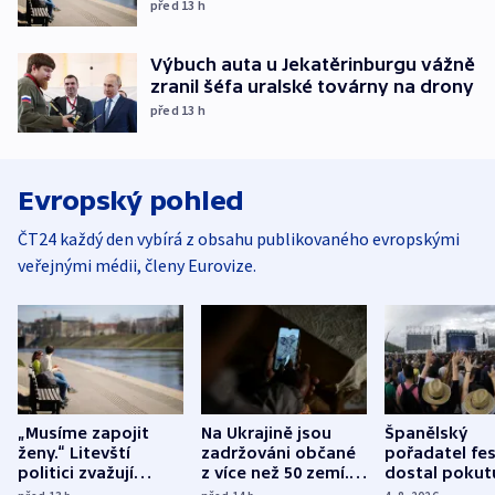
před 13
h
Výbuch auta u Jekatěrinburgu vážně
zranil šéfa uralské továrny na drony
před 13
h
Evropský pohled
ČT24 každý den vybírá z obsahu publikovaného evropskými
veřejnými médii, členy Eurovize.
„Musíme zapojit
Na Ukrajině jsou
Španělský
ženy.“ Litevští
zadržováni občané
pořadatel fes
politici zvažují
z více než 50 zemí.
dostal pokut
dohodu o
Bojovali na straně
nekalé prakti