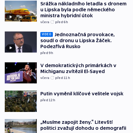
Srážka nákladního letadla s dronem
u Lipska byla podle německého
ministra hybridní útok
včera
před 6
h
Jednoznačná provokace,
VIDEO
soudí o dronu u Lipska Žáček.
Podezřívá Rusko
před 9
h
V demokratických primárkách v
Michiganu zvítězil El-Sayed
včera
před 11
h
Putin vyměnil klíčové velitele vojsk
před 12
h
„Musíme zapojit ženy.“ Litevští
politici zvažují dohodu o demografii