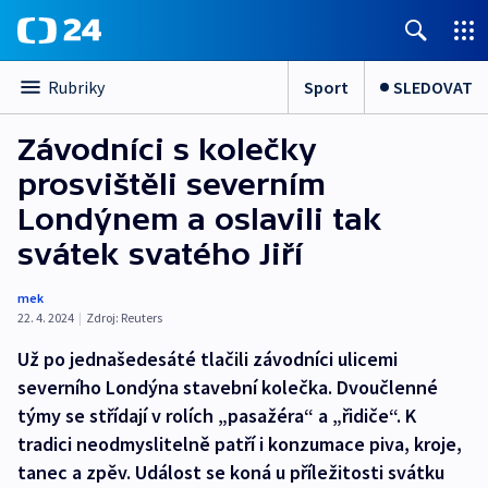
Sport
SLEDOVAT
Rubriky
Závodníci s kolečky
prosvištěli severním
Londýnem a oslavili tak
svátek svatého Jiří
mek
22. 4. 2024
|
Zdroj:
Reuters
Už po jednašedesáté tlačili závodníci ulicemi
severního Londýna stavební kolečka. Dvoučlenné
týmy se střídají v rolích „pasažéra“ a „řidiče“. K
tradici neodmyslitelně patří i konzumace piva, kroje,
tanec a zpěv. Událost se koná u příležitosti svátku