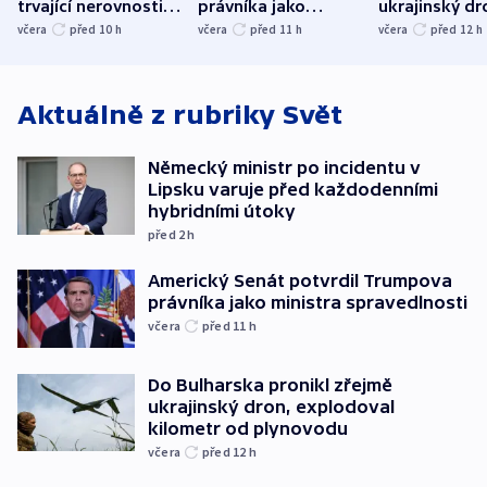
trvající nerovnosti i
právníka jako
ukrajinský dr
společenskou
ministra
explodoval k
včera
před 10
h
včera
před 11
h
včera
před 12
h
atmosféru
spravedlnosti
od plynovod
Aktuálně z rubriky
Svět
Německý ministr po incidentu v
Lipsku varuje před každodenními
hybridními útoky
před 2
h
Americký Senát potvrdil Trumpova
právníka jako ministra spravedlnosti
včera
před 11
h
Do Bulharska pronikl zřejmě
ukrajinský dron, explodoval
kilometr od plynovodu
včera
před 12
h