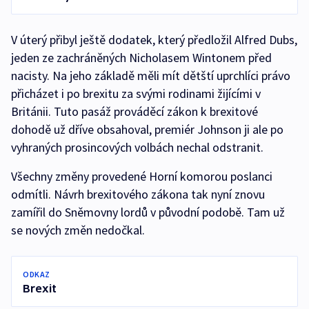
V úterý přibyl ještě dodatek, který předložil Alfred Dubs,
jeden ze zachráněných Nicholasem Wintonem před
nacisty. Na jeho základě měli mít dětští uprchlíci právo
přicházet i po brexitu za svými rodinami žijícími v
Británii. Tuto pasáž prováděcí zákon k brexitové
dohodě už dříve obsahoval, premiér Johnson ji ale po
vyhraných prosincových volbách nechal odstranit.
Všechny změny provedené Horní komorou poslanci
odmítli. Návrh brexitového zákona tak nyní znovu
zamířil do Sněmovny lordů v původní podobě. Tam už
se nových změn nedočkal.
ODKAZ
Brexit