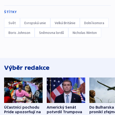
ŠTÍTKY
Svět
Evropská unie
Velká Británie
Dolní komora
Boris Johnson
Sněmovna lordů
Nicholas Winton
Výběr redakce
Účastníci pochodu
Americký Senát
Do Bulharska
Pride upozorňují na
potvrdil Trumpova
pronikl zřejm