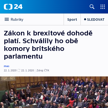
Sport
SLEDOVAT
Rubriky
Zákon k brexitové dohodě
platí. Schválily ho obě
komory britského
parlamentu
mas
22. 1. 2020
22. 1. 2020
|
Zdroj:
ČTK