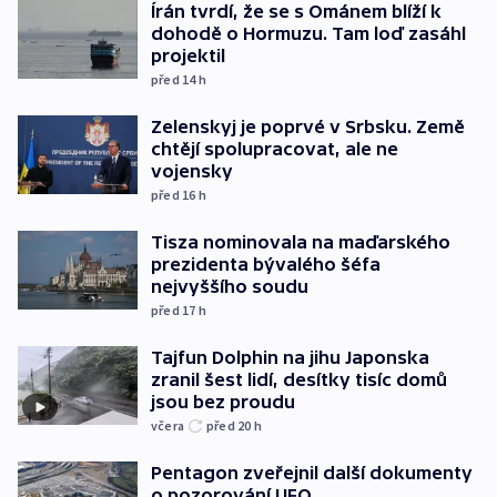
Írán tvrdí, že se s Ománem blíží k
dohodě o Hormuzu. Tam loď zasáhl
projektil
před 14
h
Zelenskyj je poprvé v Srbsku. Země
chtějí spolupracovat, ale ne
vojensky
před 16
h
Tisza nominovala na maďarského
prezidenta bývalého šéfa
nejvyššího soudu
před 17
h
Tajfun Dolphin na jihu Japonska
zranil šest lidí, desítky tisíc domů
jsou bez proudu
včera
před 20
h
Pentagon zveřejnil další dokumenty
o pozorování UFO