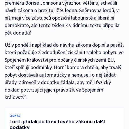
premiéra Borise Johnsona výraznou většinu, schválili
návrh zákona o brexitu již 9. ledna. Sněmovna lordů, v
níž mají více zástupců opoziční labouristé a liberální
demokraté, ale tento týden k vládnímu textu připojila
pět dodatků.
Už v pondělí například do návrhu zákona doplnila pasáž,
která požaduje zjednodušení získání trvalého pobytu ve
Spojeném království pro občany členských zemí EU,
kteří splňují podmínky. Horní komora chtěla, aby trvalý
pobyt dostávali automaticky a nemuseli o něj žádat
úřady. Zároveň v dodatku žádala, aby měli fyzický
doklad potvrzující jejich právo žít ve Spojeném
království.
ODKAZ
Lordi přidali do brexitového zákonu další
dodatky