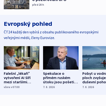
před 20
h
Evropský pohled
ČT24 každý den vybírá z obsahu publikovaného evropskými
veřejnými médii, členy Eurovize.
Falešní „lékaři“
Spekulace o
Pobyt u vodn
vytvoření AI šíří
přímém ruském
ploch zvyšuje
mezi staršími
útoku jsou pošetilé,
duševní poho
Poláky nebezpečné
míní estonský
ukázala
včera v 07:00
7. 8. 2026
7. 8. 2026
zdravotní rady
bezpečnostní
mezinárodní 
expert