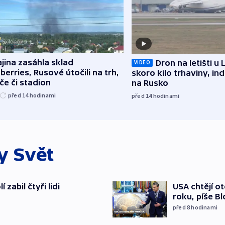
jina zasáhla sklad
Dron na letišti u 
VIDEO
berries, Rusové útočili na trh,
skoro kilo trhaviny, ind
če či stadion
na Rusko
před 14
hodinami
před 14
hodinami
ky
Svět
zabil čtyři lidi
USA chtějí o
roku, píše B
před 8
hodinami