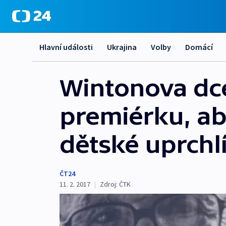
Hlavní události
Ukrajina
Volby
Domácí
Wintonova dce
premiérku, ab
dětské uprchl
ČT24
11. 2. 2017
|
Zdroj:
ČTK