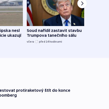
Lipska nesl
Soud nařídil zastavit stavbu
Žido
icie ukazují
Trumpova tanečního sálu
břehu
kriti
včera
před 14
hodinami
před 1
testovat protiraketový štít do konce
loomberg