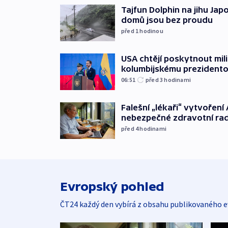
Tajfun Dolphin na jihu Japon
domů jsou bez proudu
před 1
hodinou
USA chtějí poskytnout mi
kolumbijskému prezidento
06:51
před 3
hodinami
Falešní „lékaři“ vytvoření 
nebezpečné zdravotní ra
před 4
hodinami
Evropský pohled
ČT24 každý den vybírá z obsahu publikovaného e