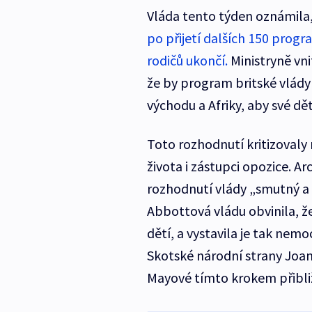
Vláda tento týden oznámila, 
po přijetí dalších 150 prog
rodičů ukončí.
Ministryně vn
že by program britské vlády
východu a Afriky, aby své dě
Toto rozhodnutí kritizovaly
života i zástupci opozice. Ar
rozhodnutí vlády „smutný a 
Abbottová vládu obvinila, ž
dětí, a vystavila je tak nem
Skotské národní strany Joa
Mayové tímto krokem přibli