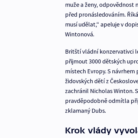
muže a ženy, odpovědnost n
před pronásledováním. Říkáv
musí udělat,“ apeluje v dopi
Wintonová.
Britští vládní konzervativci 
přijmout 3000 dětských uprc
místech Evropy. S návrhem př
židovských dětí z Českoslov
zachránil Nicholas Winton. 
pravděpodobně odmítla přijm
zklamaný Dubs.
Krok vlády vyvola