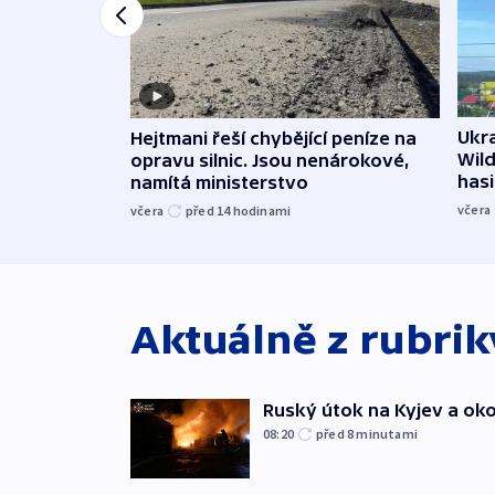
Ukra
Hejtmani řeší chybějící peníze na
Wild
opravu silnic. Jsou nenárokové,
hasi
namítá ministerstvo
včera
včera
před 14
hodinami
Aktuálně z rubri
Ruský útok na Kyjev a okolí 
08:20
před 8
minutami