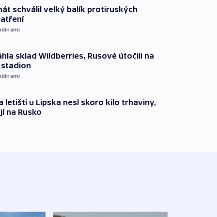
át schválil velký balík protiruských
atření
odinami
hla sklad Wildberries, Rusové útočili na
i stadion
odinami
 letišti u Lipska nesl skoro kilo trhaviny,
jí na Rusko