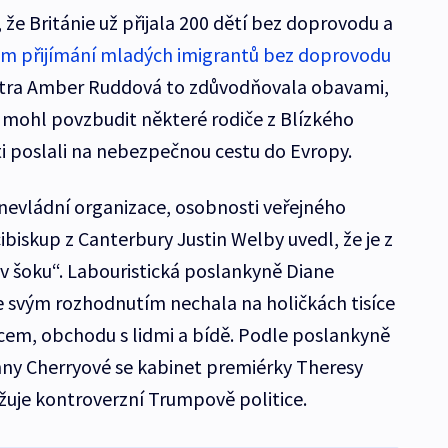
že Británie už přijala 200 dětí bez doprovodu a
ram přijímání mladých imigrantů bez doprovodu
itra Amber Ruddová to zdůvodňovala obavami,
 mohl povzbudit některé rodiče z Blízkého
ti poslali na nebezpečnou cestu do Evropy.
 nevládní organizace, osobnosti veřejného
cibiskup z Canterbury Justin Welby uvedl, že je z
v šoku“. Labouristická poslankyně Diane
e svým rozhodnutím nechala na holičkách tisíce
ocem, obchodu s lidmi a bídě. Podle poslankyně
nny Cherryové se kabinet premiérky Theresy
žuje kontroverzní Trumpově politice.