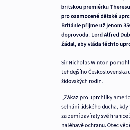
britskou premiérku Theres
pro osamocené dětské uprchl
Británie přijme už jenom 350
doprovodu. Lord Alfred Dubs
žádal, aby vláda těchto uprchl
Sir Nicholas Winton pomohl
tehdejšího Československa 
židovských rodin.
„Zákaz pro uprchlíky ameri
selhání lidského ducha, kdy
za zemí zavíraly své hranice
naléhavě ochranu. Otec vědě