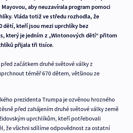
u Mayovou, aby neuzavírala program pomoci
íky. Vláda totiž ve středu rozhodla, že
 dětí, kteří jsou mezi uprchlíky bez
, který je jedním z „Wintonových dětí“ přitom
íků přijala tři tisíce.
 před začátkem druhé světové války z
uprchnout téměř 670 dětem, většinou ze
ckého prezidenta Trumpa je ozvěnou hrozného
 těsně před zahájením druhé světové války země
 židovským uprchlíkům, kteří potřebovali
l, že všichni sdílíme odpovědnost za ostatní