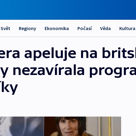
Svět
Regiony
Ekonomika
Počasí
Věda
Kultura
ra apeluje na brit
y nezavírala progr
íky