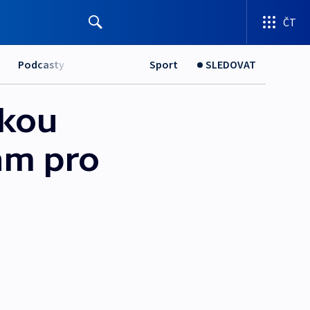
ČT
Podcasty
Sport
SLEDOVAT
skou
am pro