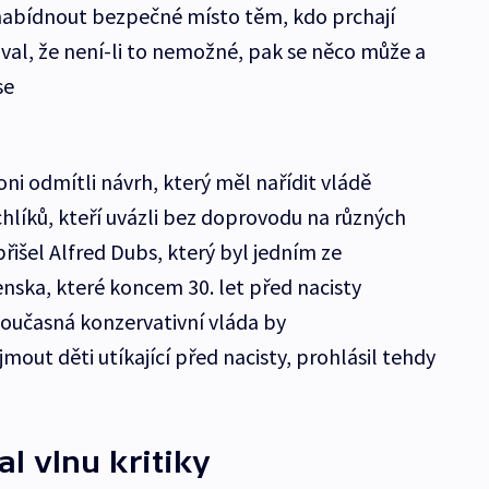
abídnout bezpečné místo těm, kdo prchají
al, že není-li to nemožné, pak se něco může a
se
loni odmítli návrh, který měl nařídit vládě
hlíků, kteří uvázli bez doprovodu na různých
išel Alfred Dubs, který byl jedním ze
enska, které koncem 30. let před nacisty
Současná konzervativní vláda by
out děti utíkající před nacisty, prohlásil tehdy
l vlnu kritiky