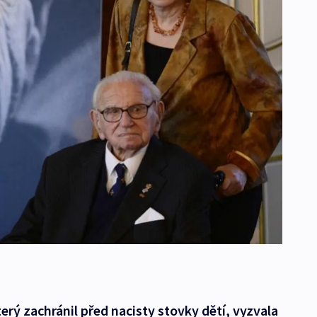
erý zachránil před nacisty stovky dětí, vyzvala