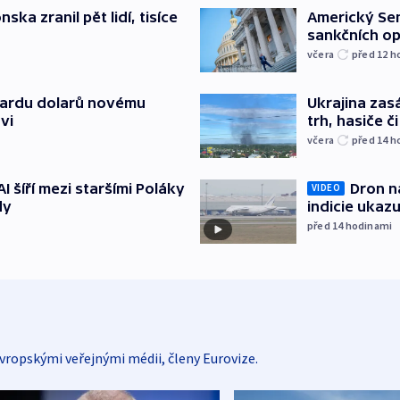
ska zranil pět lidí, tisíce
Americký Sen
sankčních op
včera
před 12
h
liardu dolarů novému
Ukrajina zasá
vi
trh, hasiče č
včera
před 14
h
AI šíří mezi staršími Poláky
Dron na
VIDEO
dy
indicie ukazu
před 14
hodinami
vropskými veřejnými médii, členy Eurovize.