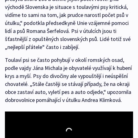
východě Slovenska je situace s toulavými psy kritická,
vidíme to sami na tom, jak prudce narostl počet psů v
útulku,“ podotkla předsedkyně Unie vzájemné pomoci
lidí a psů Romana Šerfelová. Psi v útulcích jsou ti
šťastnější z opuštěných slovenských psů. Lidé totiž své
„nejlepší přátele“ často i zabíjejí.
Toulaví psi se často pohybují v okolí romských osad,
podle vajdy Jána Michala je obyvatelé využívají k hubení
krys a myší. Psy do divočiny ale vypouštějí i neúspěšní
chovatelé. „Stále častěji se stávají případy, že na okraji
obce zastaví auto, vyletí pes a auto odjede,“ upozornila
dobrovolnice pomáhající v útulku Andrea Klimková.