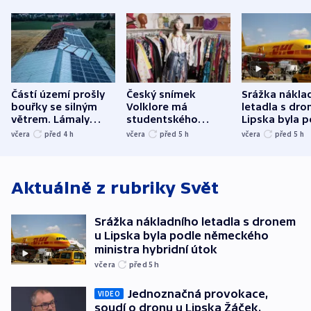
Částí území prošly
Český snímek
Srážka nákla
bouřky se silným
Volklore má
letadla s dr
větrem. Lámaly
studentského
Lipska byla p
stromy a poničily
Oscara, zabojuje o
německého mi
včera
před 4
h
včera
před 5
h
včera
před 5
h
střechu
cenu za krátký film
hybridní útok
Aktuálně z rubriky
Svět
Srážka nákladního letadla s dronem
u Lipska byla podle německého
ministra hybridní útok
včera
před 5
h
Jednoznačná provokace,
VIDEO
soudí o dronu u Lipska Žáček.