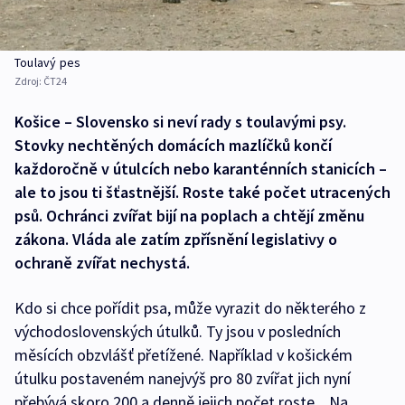
Toulavý pes
Zdroj:
ČT24
Košice – Slovensko si neví rady s toulavými psy.
Stovky nechtěných domácích mazlíčků končí
každoročně v útulcích nebo karanténních stanicích –
ale to jsou ti šťastnější. Roste také počet utracených
psů. Ochránci zvířat bijí na poplach a chtějí změnu
zákona. Vláda ale zatím zpřísnění legislativy o
ochraně zvířat nechystá.
Kdo si chce pořídit psa, může vyrazit do některého z
východoslovenských útulků. Ty jsou v posledních
měsících obzvlášť přetížené. Například v košickém
útulku postaveném nanejvýš pro 80 zvířat jich nyní
přebývá skoro 200 a denně jejich počet roste. „Na