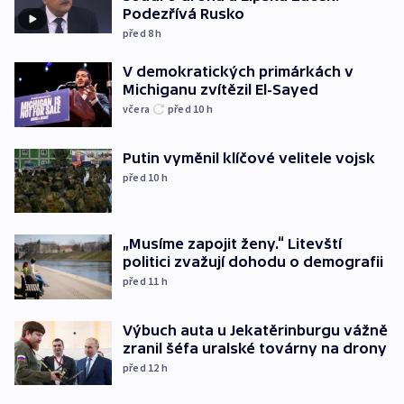
Podezřívá Rusko
před 8
h
V demokratických primárkách v
Michiganu zvítězil El-Sayed
včera
před 10
h
Putin vyměnil klíčové velitele vojsk
před 10
h
„Musíme zapojit ženy.“ Litevští
politici zvažují dohodu o demografii
před 11
h
Výbuch auta u Jekatěrinburgu vážně
zranil šéfa uralské továrny na drony
před 12
h