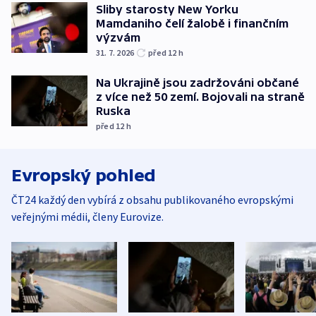
Sliby starosty New Yorku
Mamdaniho čelí žalobě i finančním
výzvám
31. 7. 2026
před 12
h
Na Ukrajině jsou zadržováni občané
z více než 50 zemí. Bojovali na straně
Ruska
před 12
h
Evropský pohled
ČT24 každý den vybírá z obsahu publikovaného evropskými
veřejnými médii, členy Eurovize.