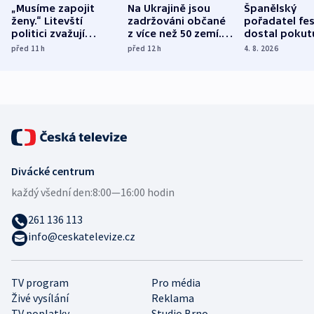
„Musíme zapojit
Na Ukrajině jsou
Španělský
ženy.“ Litevští
zadržováni občané
pořadatel fes
politici zvažují
z více než 50 zemí.
dostal pokut
dohodu o
Bojovali na straně
nekalé prakti
před 11
h
před 12
h
4. 8. 2026
demografii
Ruska
Divácké centrum
každý všední den:
8:00—16:00 hodin
261 136 113
info@ceskatelevize.cz
TV program
Pro média
Živé vysílání
Reklama
TV poplatky
Studio Brno