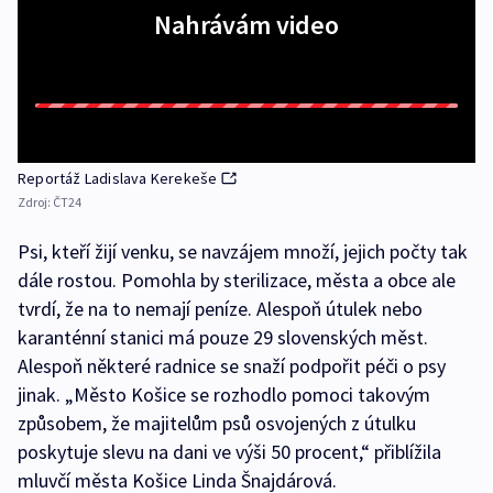
Nahrávám video
Reportáž Ladislava Kerekeše
Zdroj:
ČT24
Psi, kteří žijí venku, se navzájem množí, jejich počty tak
dále rostou. Pomohla by sterilizace, města a obce ale
tvrdí, že na to nemají peníze. Alespoň útulek nebo
karanténní stanici má pouze 29 slovenských měst.
Alespoň některé radnice se snaží podpořit péči o psy
jinak. „Město Košice se rozhodlo pomoci takovým
způsobem, že majitelům psů osvojených z útulku
poskytuje slevu na dani ve výši 50 procent,“ přiblížila
mluvčí města Košice Linda Šnajdárová.