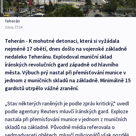
Teherán
Zdroj:
ČT24
Teherán - K mohutné detonaci, která si vyžádala
nejméně 17 obětí, dnes došlo na vojenské základně
nedaleko Teheránu. Explodoval muniční sklad
íránských revolučních gard západně od hlavního
města. Výbuch prý nastal při přemísťování munice v
jednom z muničních skladů na základně. Minimálně 15
gardistů utrpělo vážné zranění.
„Stav některých raněných je podle zpráv kritický,“ uvedl
podle agentury Reuters mluvčí íránských gard. Exploze
nastala při přemísťování munice v jednom z muničních
skladů na základně. Původně média referovala o
sedmadvaceti obětech, mluvčí milicionářů však později