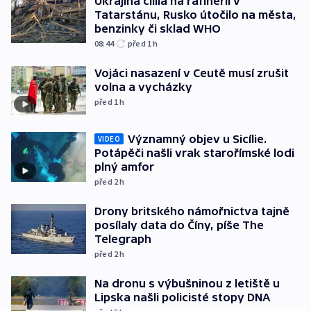
Ukrajina cílila na rafinerii v
Tatarstánu, Rusko útočilo na města,
benzinky či sklad WHO
08:44
před 1
h
Vojáci nasazení v Ceutě musí zrušit
volna a vycházky
před 1
h
Významný objev u Sicílie.
VIDEO
Potápěči našli vrak starořímské lodi
plný amfor
před 2
h
Drony britského námořnictva tajně
posílaly data do Číny, píše The
Telegraph
před 2
h
Na dronu s výbušninou z letiště u
Lipska našli policisté stopy DNA