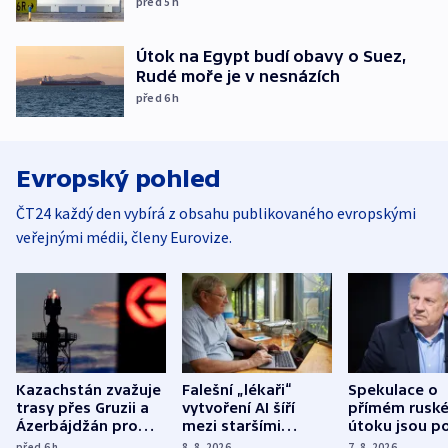
před 5
h
Útok na Egypt budí obavy o Suez,
Rudé moře je v nesnázích
před 6
h
Evropský pohled
ČT24 každý den vybírá z obsahu publikovaného evropskými
veřejnými médii, členy Eurovize.
Kazachstán zvažuje
Falešní „lékaři“
Spekulace o
trasy přes Gruzii a
vytvoření AI šíří
přímém rusk
Ázerbájdžán pro
mezi staršími
útoku jsou po
vývoz ropy do
Poláky nebezpečné
míní estonsk
před 6
h
8. 8. 2026
7. 8. 2026