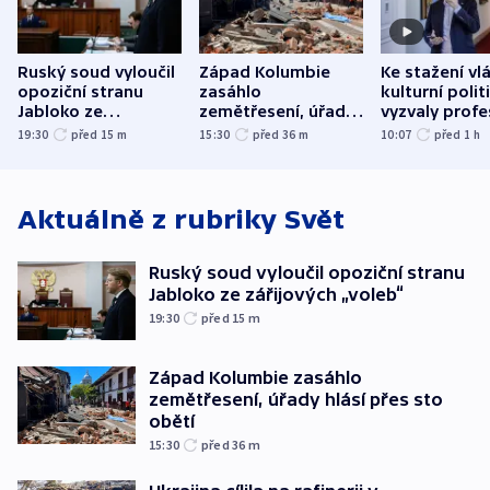
Ruský soud vyloučil
Západ Kolumbie
Ke stažení vl
opoziční stranu
zasáhlo
kulturní polit
Jabloko ze
zemětřesení, úřady
vyzvaly profe
zářijových „voleb“
hlásí přes sto obětí
organizace, s
19:30
před 15
m
15:30
před 36
m
10:07
před 1
h
odbory
Aktuálně z rubriky
Svět
Ruský soud vyloučil opoziční stranu
Jabloko ze zářijových „voleb“
19:30
před 15
m
Západ Kolumbie zasáhlo
zemětřesení, úřady hlásí přes sto
obětí
15:30
před 36
m