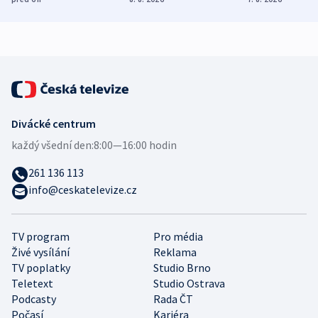
Evropy
zdravotní rady
bezpečnostn
expert
Divácké centrum
každý všední den:
8:00—16:00 hodin
261 136 113
info@ceskatelevize.cz
TV program
Pro média
Živé vysílání
Reklama
TV poplatky
Studio Brno
Teletext
Studio Ostrava
Podcasty
Rada ČT
Počasí
Kariéra