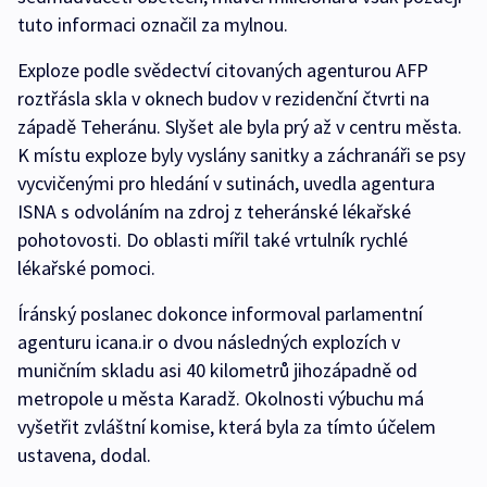
tuto informaci označil za mylnou.
Exploze podle svědectví citovaných agenturou AFP
roztřásla skla v oknech budov v rezidenční čtvrti na
západě Teheránu. Slyšet ale byla prý až v centru města.
K místu exploze byly vyslány sanitky a záchranáři se psy
vycvičenými pro hledání v sutinách, uvedla agentura
ISNA s odvoláním na zdroj z teheránské lékařské
pohotovosti. Do oblasti mířil také vrtulník rychlé
lékařské pomoci.
Íránský poslanec dokonce informoval parlamentní
agenturu icana.ir o dvou následných explozích v
muničním skladu asi 40 kilometrů jihozápadně od
metropole u města Karadž. Okolnosti výbuchu má
vyšetřit zvláštní komise, která byla za tímto účelem
ustavena, dodal.