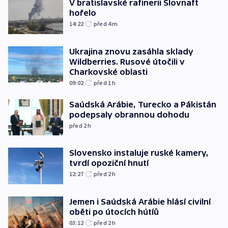
V bratislavské rafinerii Slovnaft
hořelo
14:22
před 4
m
Ukrajina znovu zasáhla sklady
Wildberries. Rusové útočili v
Charkovské oblasti
09:02
před 1
h
Saúdská Arábie, Turecko a Pákistán
podepsaly obrannou dohodu
před 2
h
Slovensko instaluje ruské kamery,
tvrdí opoziční hnutí
12:27
před 2
h
Jemen i Saúdská Arábie hlásí civilní
oběti po útocích hútíů
03:12
před 2
h