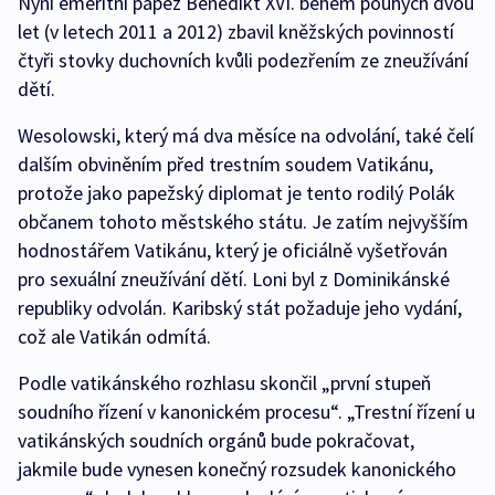
Nyní emeritní papež Benedikt XVI. během pouhých dvou
let (v letech 2011 a 2012) zbavil kněžských povinností
čtyři stovky duchovních kvůli podezřením ze zneužívání
dětí.
Wesolowski, který má dva měsíce na odvolání, také čelí
dalším obviněním před trestním soudem Vatikánu,
protože jako papežský diplomat je tento rodilý Polák
občanem tohoto městského státu. Je zatím nejvyšším
hodnostářem Vatikánu, který je oficiálně vyšetřován
pro sexuální zneužívání dětí. Loni byl z Dominikánské
republiky odvolán. Karibský stát požaduje jeho vydání,
což ale Vatikán odmítá.
Podle vatikánského rozhlasu skončil „první stupeň
soudního řízení v kanonickém procesu“. „Trestní řízení u
vatikánských soudních orgánů bude pokračovat,
jakmile bude vynesen konečný rozsudek kanonického