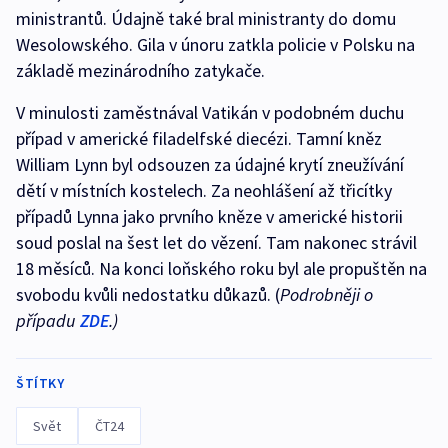
ministrantů. Údajně také bral ministranty do domu
Wesolowského. Gila v únoru zatkla policie v Polsku na
základě mezinárodního zatykače.
V minulosti zaměstnával Vatikán v podobném duchu
případ v americké filadelfské diecézi. Tamní kněz
William Lynn byl odsouzen za údajné krytí zneužívání
dětí v místních kostelech. Za neohlášení až třicítky
případů Lynna jako prvního kněze v americké historii
soud poslal na šest let do vězení. Tam nakonec strávil
18 měsíců. Na konci loňského roku byl ale propuštěn na
svobodu kvůli nedostatku důkazů. (
Podrobněji o
případu
ZDE
.)
ŠTÍTKY
Svět
ČT24