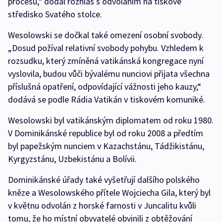
procesu,“ dodal rozhlas s odvoláním na tiskové
středisko Svatého stolce.
Wesolowski se dočkal také omezení osobní svobody.
„Dosud požíval relativní svobody pohybu. Vzhledem k
rozsudku, který zmíněná vatikánská kongregace nyní
vyslovila, budou vůči bývalému nunciovi přijata všechna
příslušná opatření, odpovídající vážnosti jeho kauzy,“
dodává se podle Rádia Vatikán v tiskovém komuniké.
Wesolowski byl vatikánským diplomatem od roku 1980.
V Dominikánské republice byl od roku 2008 a předtím
byl papežským nunciem v Kazachstánu, Tádžikistánu,
Kyrgyzstánu, Uzbekistánu a Bolívii.
Dominikánské úřady také vyšetřují dalšího polského
kněze a Wesolowského přítele Wojciecha Gila, který byl
v květnu odvolán z horské farnosti v Juncalitu kvůli
tomu, že ho místní obyvatelé obvinili z obtěžování