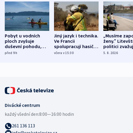
Pobyt u vodních
Jiný jazyk i technika.
„Musíme zapo
ploch zvyšuje
Ve Francii
ženy.“ Litevšt
duševní pohodu,
spolupracují hasiči z
politici zvažuj
ukázala
různých zemí
dohodu o
před 9
h
včera v 15:30
5. 8. 2026
mezinárodní studie
demografii
Divácké centrum
každý všední den:
8:00—16:00 hodin
261 136 113
info@ceskatelevize.cz