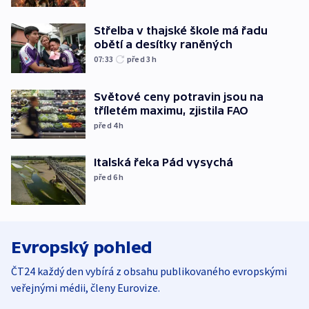
Střelba v thajské škole má řadu
obětí a desítky raněných
07:33
před 3
h
Světové ceny potravin jsou na
tříletém maximu, zjistila FAO
před 4
h
Italská řeka Pád vysychá
před 6
h
Evropský pohled
ČT24 každý den vybírá z obsahu publikovaného evropskými
veřejnými médii, členy Eurovize.