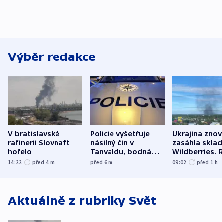
Výběr redakce
V bratislavské
Policie vyšetřuje
Ukrajina zno
rafinerii Slovnaft
násilný čin v
zasáhla skla
hořelo
Tanvaldu, bodná
Wildberries. 
zranění při něm
útočili v Cha
14:22
před 4
m
před 6
m
09:02
před 1
h
utrpěli tři lidé
oblasti
Aktuálně z rubriky
Svět