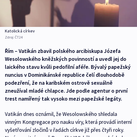
Katolická církev
Zdroj:
ČT24
Řím – Vatikán zbavil polského arcibiskupa Józefa
Wesolowského kněžských povinností a uvedl jej do
laického stavu kvůli pedofilní aféře. Bývalý papežský
nuncius v Dominikánské republice čelí dlouhodobě
podezření, že na karibském ostrově sexuálně
zneužíval mladé chlapce. Jde podle agentur o první
trest namířený tak vysoko mezi papežské legáty.
Vatikán dnes oznámil, že Wesolowského shledala
vinným Kongregace pro nauku víry, která provádí interní
vyšetřování zločinů v řadách církve již přes čtyři roky.