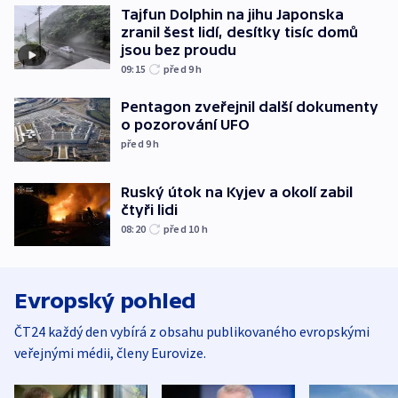
Tajfun Dolphin na jihu Japonska
zranil šest lidí, desítky tisíc domů
jsou bez proudu
09:15
před 9
h
Pentagon zveřejnil další dokumenty
o pozorování UFO
před 9
h
Ruský útok na Kyjev a okolí zabil
čtyři lidi
08:20
před 10
h
Evropský pohled
ČT24 každý den vybírá z obsahu publikovaného evropskými
veřejnými médii, členy Eurovize.