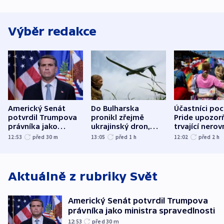
Výběr redakce
Americký Senát
Do Bulharska
Účastníci po
potvrdil Trumpova
pronikl zřejmě
Pride upozorň
právníka jako
ukrajinský dron,
trvající nerov
ministra
explodoval kilometr
společensko
12:53
před 30
m
13:05
před 1
h
12:02
před 2
h
spravedlnosti
od plynovodu
atmosféru
Aktuálně z rubriky
Svět
Americký Senát potvrdil Trumpova
právníka jako ministra spravedlnosti
12:53
před 30
m