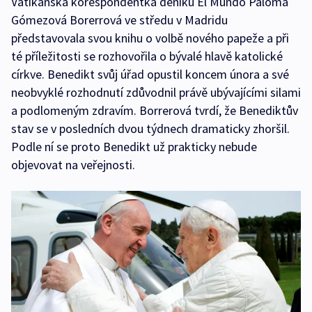
Vatikánská korespondentka deníku El Mundo Paloma
Gómezová Borerrová ve středu v Madridu
představovala svou knihu o volbě nového papeže a při
té příležitosti se rozhovořila o bývalé hlavě katolické
církve. Benedikt svůj úřad opustil koncem února a své
neobvyklé rozhodnutí zdůvodnil právě ubývajícími silami
a podlomeným zdravím. Borrerová tvrdí, že Benediktův
stav se v posledních dvou týdnech dramaticky zhoršil.
Podle ní se proto Benedikt už prakticky nebude
objevovat na veřejnosti.