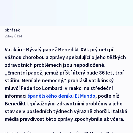
obrázek
Zdroj:
ČT24
Vatikán - Bývalý papež Benedikt XVI. prý netrpí
vážnou chorobou a zprávy spekulující o jeho těžkých
zdravotních problémech jsou nepodložené.
„Emeritní papež, jemuž příští úterý bude 86 let, trpí
stářím. Není ale nemocný,“ prohlásil vatikánský
mluvčí Federico Lombardi v reakci na středeční
informaci
španělského deníku El Mundo
, podle níž
Benedikt trpí vážnými zdravotními problémy a jeho
stav se v posledních týdnech výrazně zhoršil. Italská
média pravdivost této zprávy zpochybnila už včera.