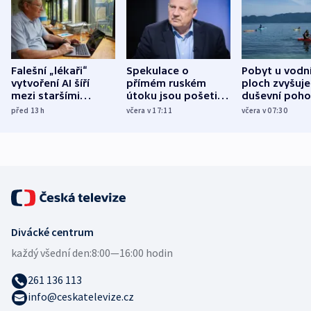
Falešní „lékaři“
Spekulace o
Pobyt u vodn
vytvoření AI šíří
přímém ruském
ploch zvyšuje
mezi staršími
útoku jsou pošetilé,
duševní poho
Poláky nebezpečné
míní estonský
ukázala
před 13
h
včera v 17:11
včera v 07:30
zdravotní rady
bezpečnostní
mezinárodní 
expert
Divácké centrum
každý všední den:
8:00—16:00 hodin
261 136 113
info@ceskatelevize.cz