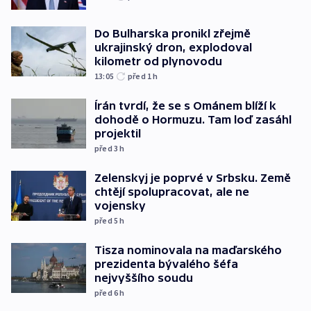
Do Bulharska pronikl zřejmě
ukrajinský dron, explodoval
kilometr od plynovodu
13:05
před 1
h
Írán tvrdí, že se s Ománem blíží k
dohodě o Hormuzu. Tam loď zasáhl
projektil
před 3
h
Zelenskyj je poprvé v Srbsku. Země
chtějí spolupracovat, ale ne
vojensky
před 5
h
Tisza nominovala na maďarského
prezidenta bývalého šéfa
nejvyššího soudu
před 6
h