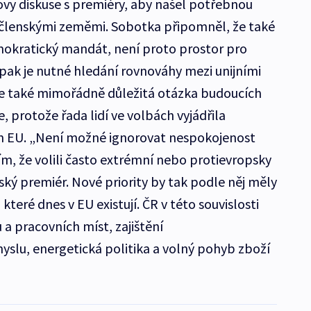
y diskuse s premiéry, aby našel potřebnou
i členskými zeměmi. Sobotka připomněl, že také
mokratický mandát, není proto prostor pro
ak je nutné hledání rovnováhy mezi unijními
je také mimořádně důležitá otázka budoucích
, protože řada lidí ve volbách vyjádřila
m EU. „Není možné ignorovat nespokojenost
 tím, že volili často extrémní nebo protievropsky
ský premiér. Nové priority by tak podle něj měly
teré dnes v EU existují. ČR v této souvislosti
a pracovních míst, zajištění
slu, energetická politika a volný pohyb zboží