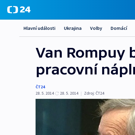
Hlavní události
Ukrajina
Volby
Domácí
Van Rompuy b
pracovní nápl
ČT24
28. 5. 2014
28. 5. 2014
|
Zdroj:
ČT24