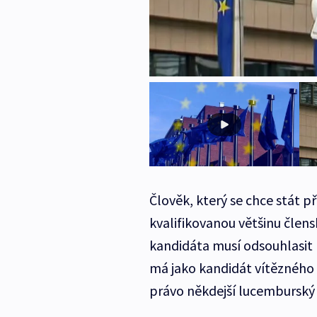
Člověk, který se chce stát 
kvalifikovanou většinu člen
kandidáta musí odsouhlasit 
má jako kandidát vítězného
právo někdejší lucemburský