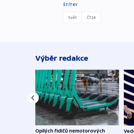
ŠTÍTKY
Svět
ČT24
Výběr redakce
Opilých řidičů nemotorových
Vede