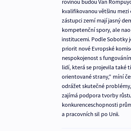
rovinou budou Van Rompuyov
kvalifikovanou většinu mez
zástupci zemí mají jasný de
kompetenční spory, ale naop
institucemi. Podle Sobotky 
priorit nové Evropské komise
nespokojenost s fungování
lidí, která se projevila také
orientované strany,“ míní če
odrážet skutečné problémy, k
zajímá podpora tvorby růstu 
konkurenceschopnosti průmy
a pracovních sil po Unii.