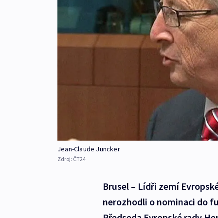
Jean-Claude Juncker
Zdroj:
ČT24
Brusel – Lídři zemí Evropsk
nerozhodli o nominaci do f
Předseda Evropské rady He