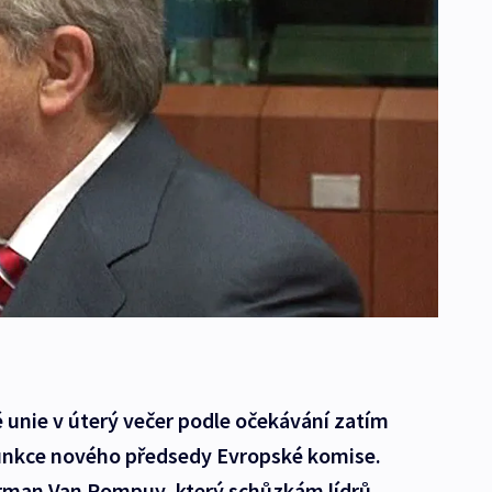
é unie v úterý večer podle očekávání zatím
unkce nového předsedy Evropské komise.
rman Van Rompuy, který schůzkám lídrů