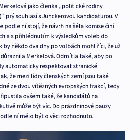
erkelová jako členka „politické rodiny
)“ prý souhlasí s Junckerovou kandidaturou. V
 podle ní stojí, že návrh na šéfa komise činí
ch a s přihlédnutím k výsledkům voleb do
 by někdo dva dny po volbách mohl říci, že už
 zdůraznila Merkelová. Odmítla také, aby po
y automaticky respektovat stranické
, že mezi lídry členských zemí jsou také
 jedné ze dvou vítězných evropských frakcí, tedy
řipustila ovšem také, že kandidátů na
ekutivě může být víc. Do prázdninové pauzy
podle ní mělo být o věci rozhodnuto.