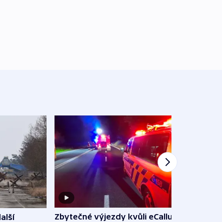
Zbytečné výjezdy kvůli eCallu a
alší
Incid