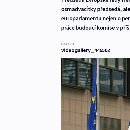
osmadvacítky předsedá, ale
europarlamentu nejen o per
práce budoucí komise v příšt
GALERIE
videogallery_446502