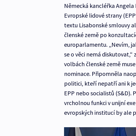
Německá kancléřka Angela M
Evropské lidové strany (EPP
textu Lisabonské smlouvy ale
členské země po konzultací
europarlamentu. „Nevím, jak
se o věci nemá diskutovat,“
volbách členské země musel
nominace. Připomněla naopak
politici, kteří nepatří ani k
EPP nebo socialistů (S&D). P
vrcholnou funkci v unijní ex
evropských institucí by ale 