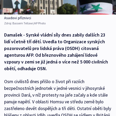
Asadovi příznivci
Zdroj:
Bassem Tellawi/AP Photo
Damašek - Syrské vládní síly dnes zabily dalších 23
lidí včetně tří dětí. Uvedla to Organizace syrských
pozorovatelů pro lidská práva (OSDH) citovaná
agenturou AFP. Od březnového zahájení lidové
vzpoury v zemi se již jedná o více než 5 000 civilních
obětí, odhaduje OSN.
Osm civilistů dnes přišlo o život při raziích
bezpečnostních jednotek v jedné vesnici v jihosyrské
provincii Dará, v níž protesty na jaře začaly a kde stále
panuje napětí. V oblasti Homsu ve středu země bylo
zastřeleno devět dospělých a tři děti. Ostatní oběti byly
hlášeny z oblasti Idlib, uvedla OSDH se sídlem v Británii.