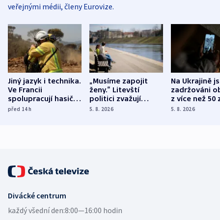
veřejnými médii, členy Eurovize.
Jiný jazyk i technika.
„Musíme zapojit
Na Ukrajině j
Ve Francii
ženy.“ Litevští
zadržováni o
spolupracují hasiči z
politici zvažují
z více než 50 
různých zemí
dohodu o
Bojovali na s
před 14
h
5. 8. 2026
5. 8. 2026
demografii
Ruska
Divácké centrum
každý všední den:
8:00—16:00 hodin