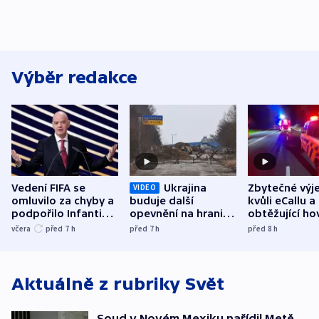
Výběr redakce
Vedení FIFA se
Ukrajina
Zbytečné výj
VIDEO
omluvilo za chyby a
buduje další
kvůli eCallu a
podpořilo Infantina.
opevnění na hranici
obtěžující ho
UEFA trvá na
s Běloruskem
zdržují záchr
včera
před 7
h
před 7
h
před 8
h
bojkotu
Aktuálně z rubriky
Svět
Soud v Novém Mexiku nařídil Metě