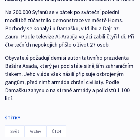
Na 200.000 Syřanů se v pátek po sváteční polední
modlitbě zúčastnilo demonstrace ve městě Homs.
Pochody se konaly i u Damašku, v Idlibu a Dajr az-
Zauru. Podle televize Al-Arabíja vojáci zabili čtyři lidi. Při
čtvrtečních nepokojích přišlo o život 27 osob.
Obyvatelé požadují demisi autoritativního prezidenta
Bašára Asada, který je i pod stále silnějším zahraničním
tlakem. Jeho vláda však násilí připisuje ozbrojeným
gangům, před nimž armáda chrání civilisty. Podle
Damašku zahynulo na straně armády a policistů 1 100
lidí.
ŠTÍTKY
Svět
Archiv
ČT24