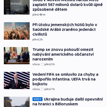
zaplatit 567 milionů dolarů kvůli újmě
způsobené dětem
před 49
m
Při útoku jemenských hútiů bylo v
Saúdské Arábii zraněno jedenáct
civilistů
před 2
h
Trump se znovu pokouší omezit
nabývání amerického občanství
narozením
včera
před 3
h
Vedení FIFA se omluvilo za chyby a
podpořilo Infantina. UEFA trvá na
bojkotu
včera
před 7
h
Ukrajina buduje další opevnění
VIDEO
na hranici s Běloruskem