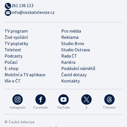
261 136 113
info@ceskatelevize.cz
TV program
Pro média
Živé vysílání
Reklama
TV poplatky
Studio Brno
Teletext
Studio Ostrava
Podcasty
Rada ČT
Počasí
Kariéra
E-shop
Podávání námětů
Mobilní a TV aplikace
Časté dotazy
Vše o ČT
Kontakty
Instagram
Facebook
YouTube
X
Threads
© Česká televize