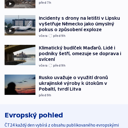
před 7
h
Incidenty s drony na letišti v Lipsku
vyšetřuje Německo jako úmyslný
pokus o způsobení exploze
včera
před 9
h
Klimatický budíček Maďarů. Lidé i
podniky šetří, omezuje se doprava i
svícení
včera
před 9
h
Rusko uvažuje o využití dronů
ukrajinské výroby k útokům v
Pobaltí, tvrdí Litva
před 9
h
Evropský pohled
ČT24 každý den vybírá z obsahu publikovaného evropskými