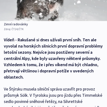
Zimní radovánky
Zdroj:
ČT24/ČTK
Vídeň - Rakušané si dnes užívali první sníh. Ten ale
vyvolal na horských silnicích první dopravní problémy
letošní sezony. Nejvíce jsou postiženy severní a
centrální Alpy, kde byly uzavřeny některé průsmyky.
Vzhledem k tomu, že i přes víkend má být chladno,
přetrvají většinou i dopravní potíže v uvedených
oblastech.
Ve Štýrsku musela silniční správa uzavřít pro provoz
průsmyk Sölk. V Tyrolsku jsou pro jízdu přes Timmelské
sedlo povinné sněhové řetězy, na Silvrettské