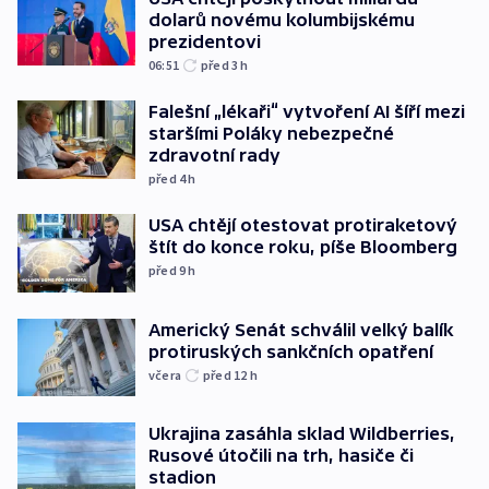
dolarů novému kolumbijskému
prezidentovi
06:51
před 3
h
Falešní „lékaři“ vytvoření AI šíří mezi
staršími Poláky nebezpečné
zdravotní rady
před 4
h
USA chtějí otestovat protiraketový
štít do konce roku, píše Bloomberg
před 9
h
Americký Senát schválil velký balík
protiruských sankčních opatření
včera
před 12
h
Ukrajina zasáhla sklad Wildberries,
Rusové útočili na trh, hasiče či
stadion