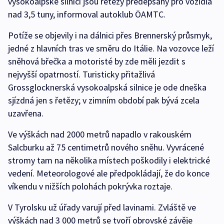
vysokoalpské silnici jsou řetězy předepsány pro vozidla
nad 3,5 tuny, informoval autoklub ÖAMTC.
Potíže se objevily i na dálnici přes Brennerský průsmyk,
jedné z hlavních tras ve směru do Itálie. Na vozovce leží
sněhová břečka a motoristé by zde měli jezdit s
nejvyšší opatrností. Turisticky přitažlivá
Grossglocknerská vysokoalpská silnice je ode dneška
sjízdná jen s řetězy; v zimním období pak bývá zcela
uzavřena.
Ve výškách nad 2000 metrů napadlo v rakouském
Salcburku až 75 centimetrů nového sněhu. Vyvrácené
stromy tam na několika místech poškodily i elektrické
vedení. Meteorologové ale předpokládají, že do konce
víkendu v nižších polohách pokrývka roztaje.
V Tyrolsku už úřady varují před lavinami. Zvláště ve
výškách nad 3 000 metrů se tvoří obrovské závěje