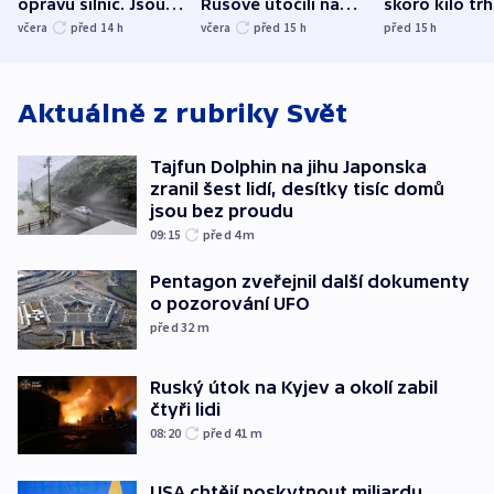
opravu silnic. Jsou
Rusové útočili na
skoro kilo trh
nenárokové, namítá
trh, hasiče či
indicie ukazuj
včera
před 14
h
včera
před 15
h
před 15
h
ministerstvo
stadion
Rusko
Aktuálně z rubriky
Svět
Tajfun Dolphin na jihu Japonska
zranil šest lidí, desítky tisíc domů
jsou bez proudu
09:15
před 4
m
Pentagon zveřejnil další dokumenty
o pozorování UFO
před 32
m
Ruský útok na Kyjev a okolí zabil
čtyři lidi
08:20
před 41
m
USA chtějí poskytnout miliardu