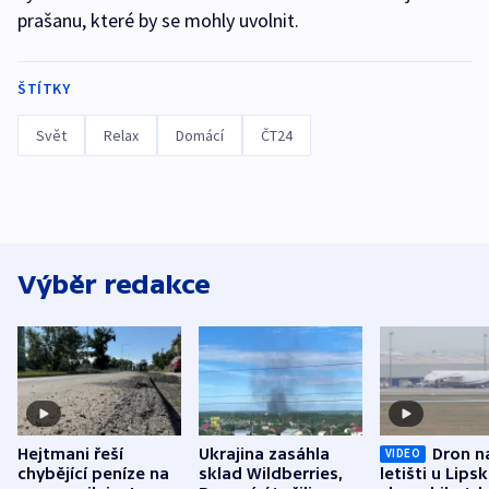
prašanu, které by se mohly uvolnit.
ŠTÍTKY
Svět
Relax
Domácí
ČT24
Výběr redakce
Hejtmani řeší
Ukrajina zasáhla
Dron n
VIDEO
chybějící peníze na
sklad Wildberries,
letišti u Lips