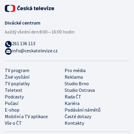
Divácké centrum
každý všední den:
8:00—16:00 hodin
261 136 113
info@ceskatelevize.cz
TV program
Pro média
Živé vysílání
Reklama
TV poplatky
Studio Brno
Teletext
Studio Ostrava
Podcasty
Rada ČT
Počasí
Kariéra
E-shop
Podávání námětů
Mobilní a TV aplikace
Časté dotazy
Vše o ČT
Kontakty