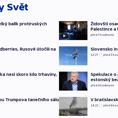
ky
Svět
elký balík protiruských
Židovští osa
Palestince a 
před 3
hodinami
Slovensko in
dberries, Rusové útočili na
12:27
před 5
ho
ska nesl skoro kilo trhaviny,
Spekulace o 
estonský be
před 6
hodinami
vbu Trumpova tanečního sálu
V bratislavsk
14:22
před 6
ho