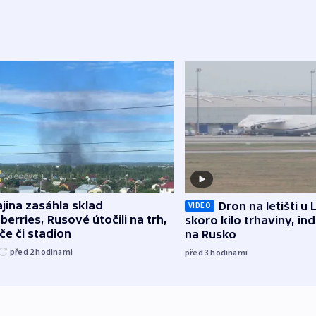
jina zasáhla sklad
Dron na letišti u 
VIDEO
berries, Rusové útočili na trh,
skoro kilo trhaviny, ind
če či stadion
na Rusko
před 2
hodinami
před 3
hodinami