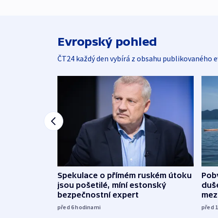
Evropský pohled
ČT24 každý den vybírá z obsahu publikovaného e
Spekulace o přímém ruském útoku
Poby
jsou pošetilé, míní estonský
duš
bezpečnostní expert
mez
před 6
hodinami
před 