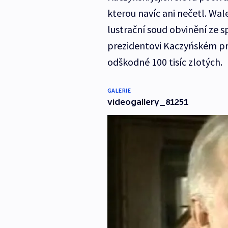
kterou navíc ani nečetl. Wal
lustrační soud obvinění ze sp
prezidentovi Kaczyńském pro
odškodné 100 tisíc zlotých.
GALERIE
videogallery_81251