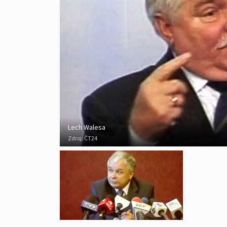
Lech Walesa
Zdroj:
ČT24