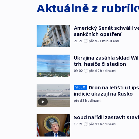
Aktuálně z rubri
Americký Senát schválil v
sankčních opatření
21:21
před 51
minutami
Ukrajina zasáhla sklad Wil
trh, hasiče či stadion
09:02
před 2
hodinami
Dron na letišti u Lip
VIDEO
indicie ukazují na Rusko
před 3
hodinami
Soud nařídil zastavit sta
17:21
před 3
hodinami