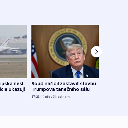
Žido
Lipska nesl
Soud nařídil zastavit stavbu
břehu
icie ukazují
Trumpova tanečního sálu
kriti
17:21
před 3
hodinami
před 3