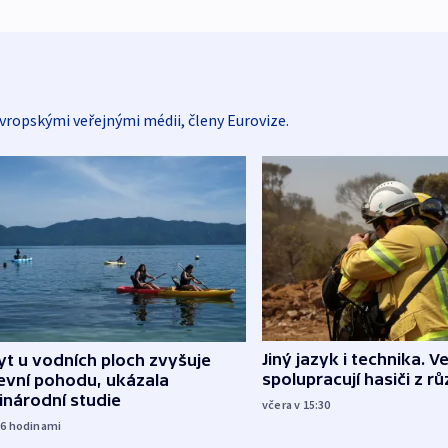
vropskými veřejnými médii, členy Eurovize.
Jiný jazyk i technika. Ve
t u vodních ploch zvyšuje
spolupracují hasiči z r
evní pohodu, ukázala
inárodní studie
včera v 15:30
16
hodinami