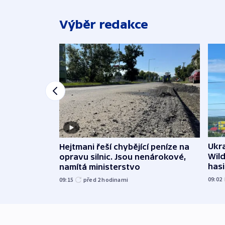
Výběr redakce
Ukra
Hejtmani řeší chybějící peníze na
Wild
opravu silnic. Jsou nenárokové,
hasi
namítá ministerstvo
09:02
09:15
před 2
hodinami