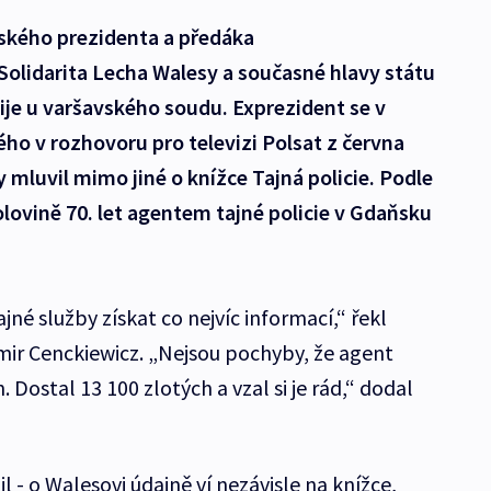
lského prezidenta a předáka
Solidarita Lecha Walesy a současné hlavy státu
je u varšavského soudu. Exprezident se v
o v rozhovoru pro televizi Polsat z června
 mluvil mimo jiné o knížce Tajná policie. Podle
olovině 70. let agentem tajné policie v Gdaňsku
jné služby získat co nejvíc informací,“ řekl
omir Cenckiewicz. „Nejsou pochyby, že agent
Dostal 13 100 zlotých a vzal si je rád,“ dodal
il - o Walesovi údajně ví nezávisle na knížce,