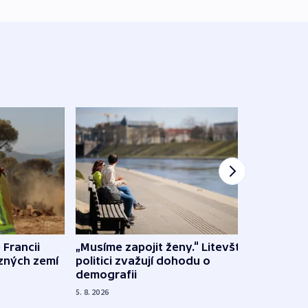
 Francii
„Musíme zapojit ženy.“ Litevští
Na Uk
ůzných zemí
politici zvažují dohodu o
občan
demografii
na s
5. 8. 2026
5. 8. 20