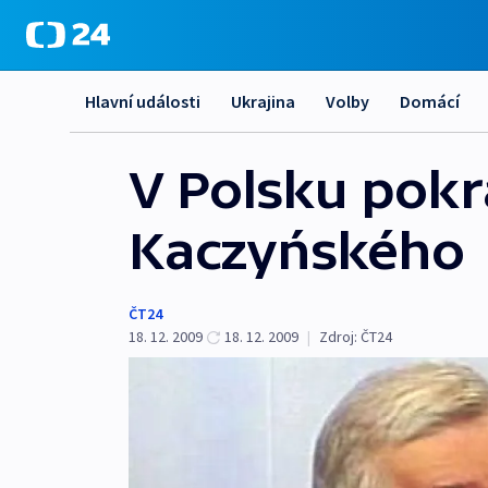
Hlavní události
Ukrajina
Volby
Domácí
V Polsku pokr
Kaczyńského
ČT24
18. 12. 2009
18. 12. 2009
|
Zdroj:
ČT24