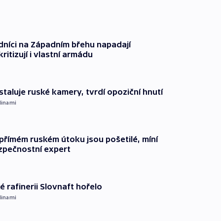
dníci na Západním břehu napadají
kritizují i vlastní armádu
staluje ruské kamery, tvrdí opoziční hnutí
dinami
přímém ruském útoku jsou pošetilé, míní
zpečnostní expert
é rafinerii Slovnaft hořelo
dinami