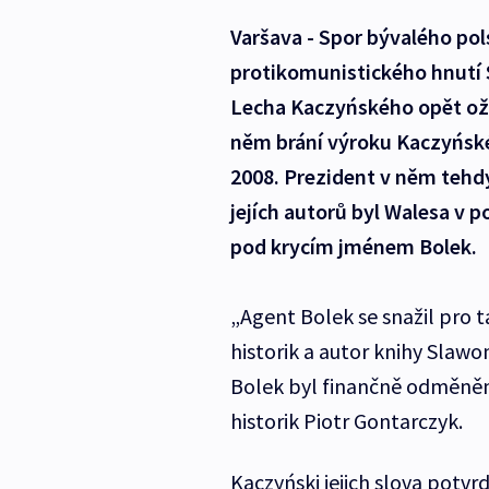
Varšava - Spor bývalého po
protikomunistického hnutí 
Lecha Kaczyńského opět oži
něm brání výroku Kaczyńskéh
2008. Prezident v něm tehdy
jejích autorů byl Walesa v p
pod krycím jménem Bolek.
„Agent Bolek se snažil pro ta
historik a autor knihy Slaw
Bolek byl finančně odměněn. 
historik Piotr Gontarczyk.
Kaczyński jejich slova potvrd