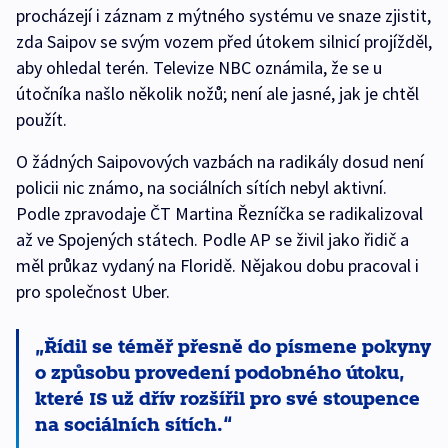
procházejí i záznam z mýtného systému ve snaze zjistit,
zda Saipov se svým vozem před útokem silnicí projížděl,
aby ohledal terén. Televize NBC oznámila, že se u
útočníka našlo několik nožů; není ale jasné, jak je chtěl
použít.
O žádných Saipovových vazbách na radikály dosud není
policii nic známo, na sociálních sítích nebyl aktivní.
Podle zpravodaje ČT Martina Řezníčka se radikalizoval
až ve Spojených státech. Podle AP se živil jako řidič a
měl průkaz vydaný na Floridě. Nějakou dobu pracoval i
pro společnost Uber.
Řídil se téměř přesně do písmene pokyny
o způsobu provedení podobného útoku,
které IS už dřív rozšířil pro své stoupence
na sociálních sítích.