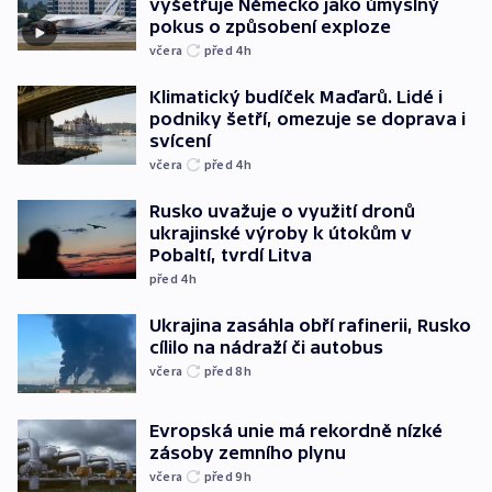
vyšetřuje Německo jako úmyslný
pokus o způsobení exploze
včera
před 4
h
Klimatický budíček Maďarů. Lidé i
podniky šetří, omezuje se doprava i
svícení
včera
před 4
h
Rusko uvažuje o využití dronů
ukrajinské výroby k útokům v
Pobaltí, tvrdí Litva
před 4
h
Ukrajina zasáhla obří rafinerii, Rusko
cílilo na nádraží či autobus
včera
před 8
h
Evropská unie má rekordně nízké
zásoby zemního plynu
včera
před 9
h