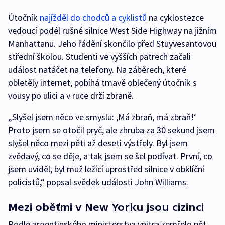
Útočník
najížděl do chodců a cyklistů
na cyklostezce
vedoucí podél rušné silnice West Side Highway na jižním
Manhattanu. Jeho řádění skončilo před Stuyvesantovou
střední školou. Studenti ve vyšších patrech začali
událost natáčet na telefony. Na záběrech, které
obletěly internet, pobíhá tmavě oblečený útočník s
vousy po ulici a v ruce drží zbraně.
„Slyšel jsem něco ve smyslu: ,Má zbraň, má zbraň!‘
Proto jsem se otočil pryč, ale zhruba za 30 sekund jsem
slyšel něco mezi pěti až deseti výstřely. Byl jsem
zvědavý, co se děje, a tak jsem se šel podívat. První, co
jsem uviděl, byl muž ležící uprostřed silnice v obklíční
policistů,“ popsal svědek události John Williams.
Mezi oběťmi v New Yorku jsou cizinci
Podle argentinského ministerstva vnitra zemřelo pět