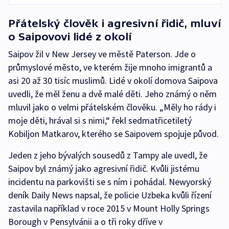
Přátelský člověk i agresivní řidič, mluví
o Saipovovi lidé z okolí
Saipov žil v New Jersey ve městě Paterson. Jde o
průmyslové město, ve kterém žije mnoho imigrantů a
asi 20 až 30 tisíc muslimů. Lidé v okolí domova Saipova
uvedli, že měl ženu a dvě malé děti. Jeho známý o něm
mluvil jako o velmi přátelském člověku. „Měly ho rády i
moje děti, hrával si s nimi,“ řekl sedmatřicetiletý
Kobiljon Matkarov, kterého se Saipovem spojuje původ.
Jeden z jeho bývalých sousedů z Tampy ale uvedl, že
Saipov byl známý jako agresivní řidič. Kvůli jistému
incidentu na parkovišti se s ním i pohádal. Newyorský
deník Daily News napsal, že policie Uzbeka kvůli řízení
zastavila například v roce 2015 v Mount Holly Springs
Borough v Pensylvánii a o tři roky dříve v