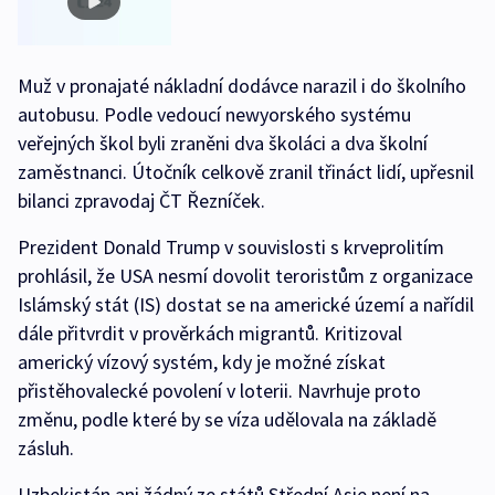
Muž v pronajaté nákladní dodávce narazil i do školního
autobusu. Podle vedoucí newyorského systému
veřejných škol byli zraněni dva školáci a dva školní
zaměstnanci. Útočník celkově zranil třináct lidí, upřesnil
bilanci zpravodaj ČT Řezníček.
Prezident Donald Trump v souvislosti s krveprolitím
prohlásil, že USA nesmí dovolit teroristům z organizace
Islámský stát (IS) dostat se na americké území a nařídil
dále přitvrdit v prověrkách migrantů. Kritizoval
americký vízový systém, kdy je možné získat
přistěhovalecké povolení v loterii. Navrhuje proto
změnu, podle které by se víza udělovala na základě
zásluh.
Uzbekistán ani žádný ze států Střední Asie není na