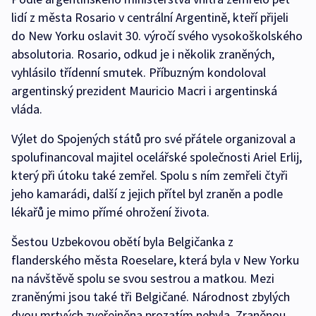
lidí z města Rosario v centrální Argentině, kteří přijeli
do New Yorku oslavit 30. výročí svého vysokoškolského
absolutoria. Rosario, odkud je i několik zraněných,
vyhlásilo třídenní smutek. Příbuzným kondoloval
argentinský prezident Mauricio Macri i argentinská
vláda.
Výlet do Spojených států pro své přátele organizoval a
spolufinancoval majitel ocelářské společnosti Ariel Erlij,
který při útoku také zemřel. Spolu s ním zemřeli čtyři
jeho kamarádi, další z jejich přítel byl zraněn a podle
lékařů je mimo přímé ohrožení života.
Šestou Uzbekovou obětí byla Belgičanka z
flanderského města Roeselare, která byla v New Yorku
na návštěvě spolu se svou sestrou a matkou. Mezi
zraněnými jsou také tři Belgičané. Národnost zbylých
dvou mrtvých zveřejněna prozatím nebyla. Zraněnou