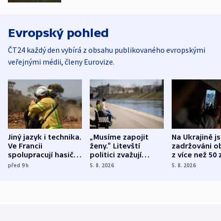
Evropský pohled
ČT24 každý den vybírá z obsahu publikovaného evropskými
veřejnými médii, členy Eurovize.
Jiný jazyk i technika.
„Musíme zapojit
Na Ukrajině j
Ve Francii
ženy.“ Litevští
zadržováni o
spolupracují hasiči z
politici zvažují
z více než 50 
různých zemí
dohodu o
Bojovali na s
před 9
h
5. 8. 2026
5. 8. 2026
demografii
Ruska