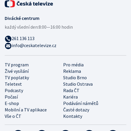
Divácké centrum
každý všední den:
8:00—16:00 hodin
261 136 113
info@ceskatelevize.cz
TV program
Pro média
Živé vysílání
Reklama
TV poplatky
Studio Brno
Teletext
Studio Ostrava
Podcasty
Rada ČT
Počasí
Kariéra
E-shop
Podávání námětů
Mobilní a TV aplikace
Časté dotazy
Vše o ČT
Kontakty