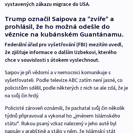
vystavených zákazu migrace do USA.
Trump označil Saipova za "zvíře" a
prohlásil, že ho možná odešle do
věznice na kubánském Guantánamu.
Federální úřad pro vyšetřování (FBI) mezitím uvedl,
že zjišťuje informace o dalším Uzbekovi, kterého
chce v souvislosti s útokem vyslechnout.
Saipov je při vědomí a v nemocnici komunikuje s
vyšetřovateli. Podle televize ABC zatím není jasné, co
policistům sdělil, podle některých z nich se ale zdá, že je
na svůj čin hrdý.
Policisté zároveň oznámili, že pachatal svůj čin několik
týdnů připravoval a vykonal ho „jménem Islámského
státu“. Rukou psaný vzkaz nalezený v jeho autě byl
napsán v arabštině a stálo v něm, že Islámský stát