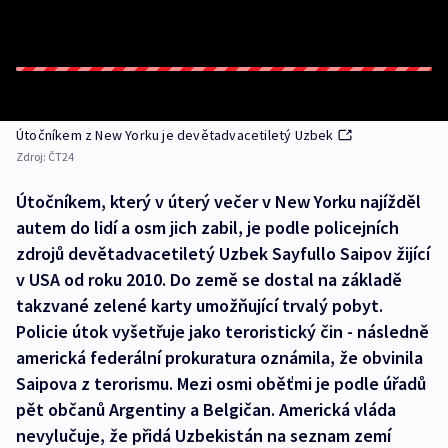
Útočníkem z New Yorku je devětadvacetiletý Uzbek
Zdroj:
ČT24
Útočníkem, který v úterý večer v New Yorku najížděl
autem do lidí a osm jich zabil, je podle policejních
zdrojů devětadvacetiletý Uzbek Sayfullo Saipov žijící
v USA od roku 2010. Do země se dostal na základě
takzvané zelené karty umožňující trvalý pobyt.
Policie útok vyšetřuje jako teroristický čin - následně
americká federální prokuratura oznámila, že obvinila
Saipova z terorismu. Mezi osmi oběťmi je podle úřadů
pět občanů Argentiny a Belgičan. Americká vláda
nevylučuje, že přidá Uzbekistán na seznam zemí