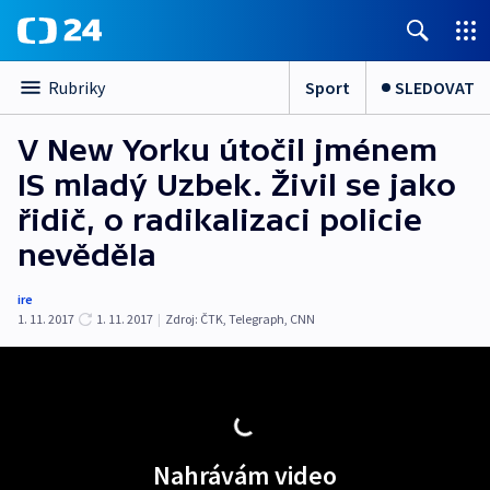
Sport
SLEDOVAT
Rubriky
V New Yorku útočil jménem
IS mladý Uzbek. Živil se jako
řidič, o radikalizaci policie
nevěděla
ire
1. 11. 2017
1. 11. 2017
|
Zdroj:
ČTK
,
Telegraph
,
CNN
Nahrávám video