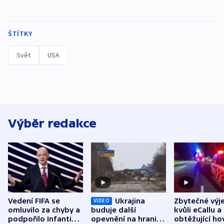
ŠTÍTKY
Svět
USA
Výběr redakce
Vedení FIFA se
Ukrajina
Zbytečné výj
VIDEO
omluvilo za chyby a
buduje další
kvůli eCallu a
podpořilo Infantina.
opevnění na hranici
obtěžující ho