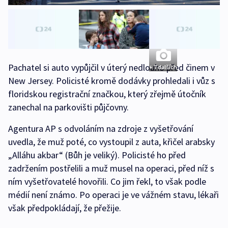
Pachatel si auto vypůjčil v úterý nedlouho před činem v
+ 7 dalších
New Jersey. Policisté kromě dodávky prohledali i vůz s
floridskou registrační značkou, který zřejmě útočník
zanechal na parkovišti půjčovny.
Agentura AP s odvoláním na zdroje z vyšetřování
uvedla, že muž poté, co vystoupil z auta, křičel arabsky
„Alláhu akbar“ (Bůh je veliký). Policisté ho před
zadržením postřelili a muž musel na operaci, před níž s
ním vyšetřovatelé hovořili. Co jim řekl, to však podle
médií není známo. Po operaci je ve vážném stavu, lékaři
však předpokládají, že přežije.