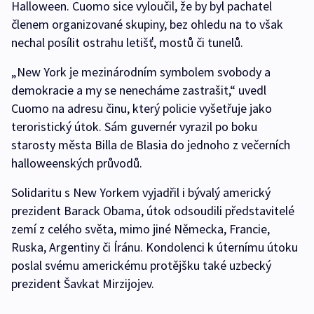
Halloween. Cuomo sice vyloučil, že by byl pachatel
členem organizované skupiny, bez ohledu na to však
nechal posílit ostrahu letišť, mostů či tunelů.
„New York je mezinárodním symbolem svobody a
demokracie a my se nenecháme zastrašit,“ uvedl
Cuomo na adresu činu, který policie vyšetřuje jako
teroristický útok. Sám guvernér vyrazil po boku
starosty města Billa de Blasia do jednoho z večerních
halloweenských průvodů.
Solidaritu s New Yorkem vyjadřil i bývalý americký
prezident Barack Obama, útok odsoudili představitelé
zemí z celého světa, mimo jiné Německa, Francie,
Ruska, Argentiny či Íránu. Kondolenci k úternímu útoku
poslal svému americkému protějšku také uzbecký
prezident Šavkat Mirzijojev.