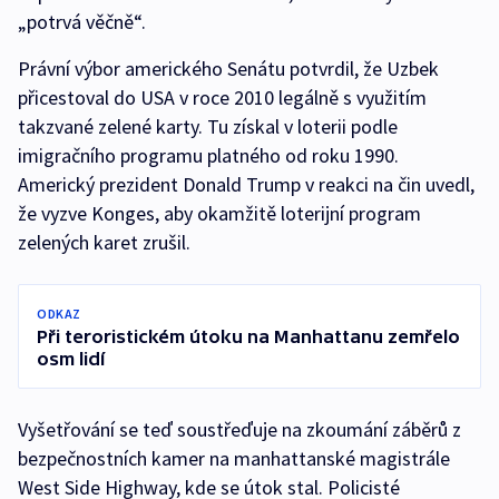
„potrvá věčně“.
Právní výbor amerického Senátu potvrdil, že Uzbek
přicestoval do USA v roce 2010 legálně s využitím
takzvané zelené karty. Tu získal v loterii podle
imigračního programu platného od roku 1990.
Americký prezident Donald Trump v reakci na čin uvedl,
že vyzve Konges, aby okamžitě loterijní program
zelených karet zrušil.
ODKAZ
Při teroristickém útoku na Manhattanu zemřelo
osm lidí
Vyšetřování se teď soustřeďuje na zkoumání záběrů z
bezpečnostních kamer na manhattanské magistrále
West Side Highway, kde se útok stal. Policisté