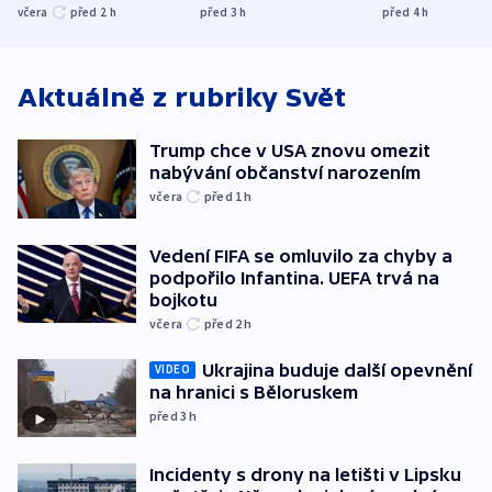
UEFA trvá na
s Běloruskem
zdržují záchr
včera
před 2
h
před 3
h
před 4
h
bojkotu
Aktuálně z rubriky
Svět
Trump chce v USA znovu omezit
nabývání občanství narozením
včera
před 1
h
Vedení FIFA se omluvilo za chyby a
podpořilo Infantina. UEFA trvá na
bojkotu
včera
před 2
h
Ukrajina buduje další opevnění
VIDEO
na hranici s Běloruskem
před 3
h
Incidenty s drony na letišti v Lipsku